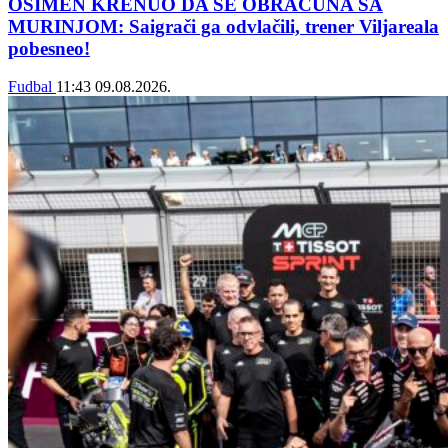
OSIMEN KRENUO DA SE OBRAČUNA SA
MURINJOM: Saigrači ga odvlačili, trener Viljareala
pobesneo!
Fudbal
11:43
09.08.2026.