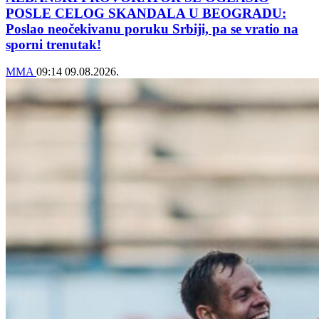
POSLE CELOG SKANDALA U BEOGRADU:
Poslao neočekivanu poruku Srbiji, pa se vratio na
sporni trenutak!
MMA
09:14
09.08.2026.