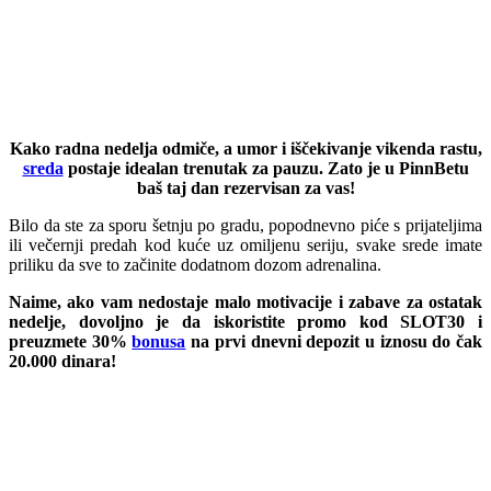
Kako radna nedelja odmiče, a umor i iščekivanje vikenda rastu,
sreda
postaje idealan trenutak za pauzu. Zato je u PinnBetu
baš taj dan rezervisan za vas!
Bilo da ste za sporu šetnju po gradu, popodnevno piće s prijateljima
ili večernji predah kod kuće uz omiljenu seriju, svake srede imate
priliku da sve to začinite dodatnom dozom adrenalina.
Naime, ako vam nedostaje malo motivacije i zabave za ostatak
nedelje, dovoljno je da iskoristite promo kod SLOT30 i
preuzmete 30%
bonusa
na prvi dnevni depozit u iznosu do čak
20.000 dinara!