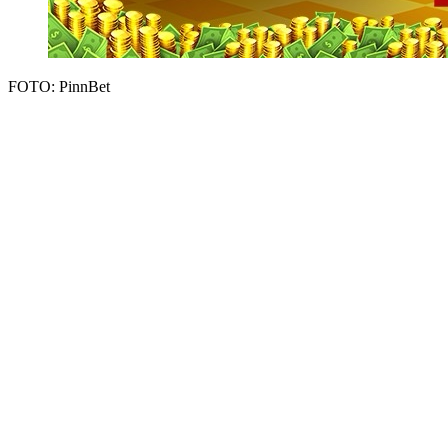
FOTO: PinnBet