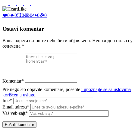
Like
❤️
0
🔥
0
💥
0
😂
0
👀
0
🎉
0
Ostavi komentar
Ваша адреса е-поште неће бити објављена.
Неопходна поља су
означена
*
Komentar*
Pre nego što objavite komentare, posetite
i upoznajte se sa uslovima
korišćenja usluge.
Ime*
Email adresa*
Vaš veb-sajt*