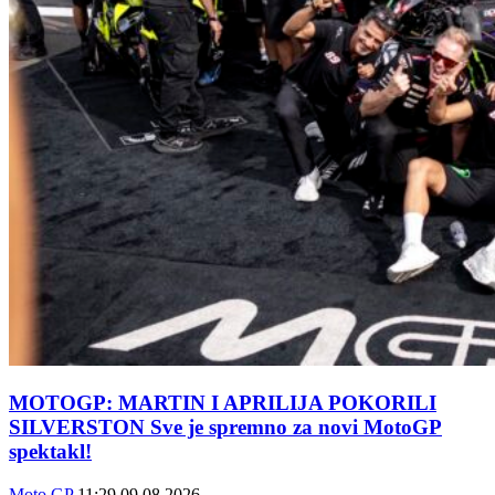
MOTOGP: MARTIN I APRILIJA POKORILI
SILVERSTON Sve je spremno za novi MotoGP
spektakl!
Moto GP
11:29
09.08.2026.