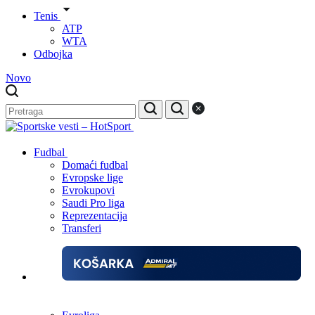
Tenis
ATP
WTA
Odbojka
Novo
Fudbal
Domaći fudbal
Evropske lige
Evrokupovi
Saudi Pro liga
Reprezentacija
Transferi