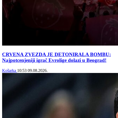
CRVENA ZVEZDA JE DETONIRALA BOMBU:
Najpotcenjeniji igrač Evrolige dolazi u Beograd!
Košarka
10:53
09.08.2026.