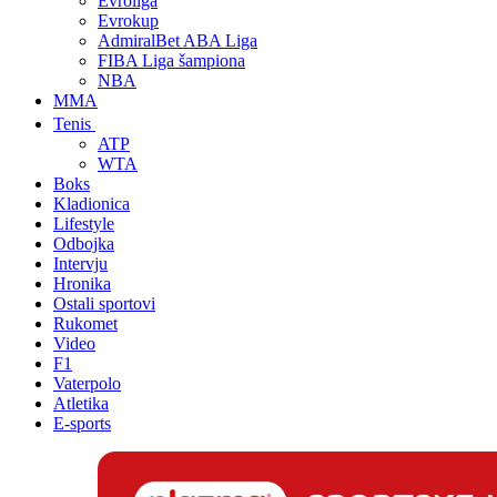
Evroliga
Evrokup
AdmiralBet ABA Liga
FIBA Liga šampiona
NBA
MMA
Tenis
ATP
WTA
Boks
Kladionica
Lifestyle
Odbojka
Intervju
Hronika
Ostali sportovi
Rukomet
Video
F1
Vaterpolo
Atletika
E-sports