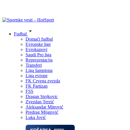
Fudbal
Domaći fudbal
Evropske lige
Evrokupovi
Saudi Pro liga
Reprezentacija
Transferi
Liga šampiona
Liga evrope
FK Crvena zvezda
FK Partizan
FSS
Dragan Stojkovic
Zvezdan Terzić
Aleksandar Mitrović
Predrag Mijatović
Luka Jović