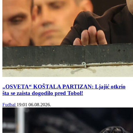
„OSVETA“ KOŠTALA PARTIZAN: Ljajić otkrio
šta se zaista dogodilo pred Tobol!
Fudbal
19:01
06.08.2026.