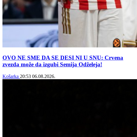
OVO NE SME DA SE DESI NI U SNU: Crvena
zvezda može da izgubi Semija Odželeja!
Košarka
20:53
06.08.2026.