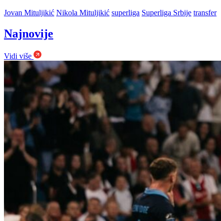
Jovan Mituljikić
Nikola Mituljikić
superliga
Superliga Srbije
transfer
Najnovije
Vidi više