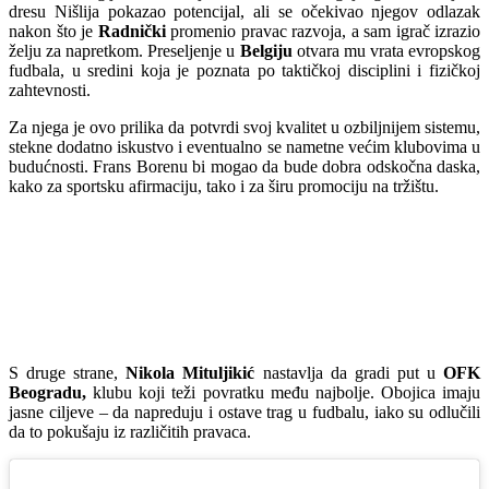
dresu Nišlija pokazao potencijal, ali se očekivao njegov odlazak
nakon što je
Radnički
promenio pravac razvoja, a sam igrač izrazio
želju za napretkom. Preseljenje u
Belgiju
otvara mu vrata evropskog
fudbala, u sredini koja je poznata po taktičkoj disciplini i fizičkoj
zahtevnosti.
Za njega je ovo prilika da potvrdi svoj kvalitet u ozbiljnijem sistemu,
stekne dodatno iskustvo i eventualno se nametne većim klubovima u
budućnosti. Frans Borenu bi mogao da bude dobra odskočna daska,
kako za sportsku afirmaciju, tako i za širu promociju na tržištu.
S druge strane,
Nikola Mituljikić
nastavlja da gradi put u
OFK
Beogradu,
klubu koji teži povratku među najbolje. Obojica imaju
jasne ciljeve – da napreduju i ostave trag u fudbalu, iako su odlučili
da to pokušaju iz različitih pravaca.