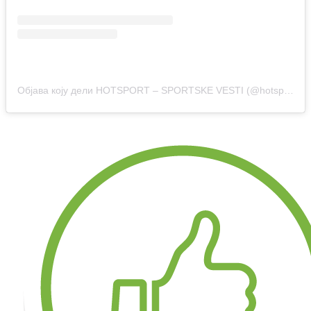
Објава коју дели HOTSPORT – SPORTSKE VESTI (@hotsport.rs)