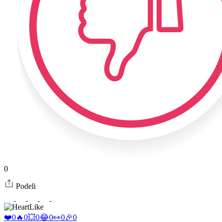
0
Podeli
Like
❤️
0
🔥
0
💥
0
😂
0
👀
0
🎉
0