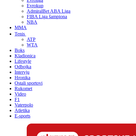
Evroliga
Evrokup
AdmiralBet ABA Liga
FIBA Liga šampiona
NBA
MMA
Tenis
ATP
WTA
Boks
Kladionica
Lifestyle
Odbojka
Intervju
Hronika
Ostali sportovi
Rukomet
Video
F1
Vaterpolo
Atletika
E-sports