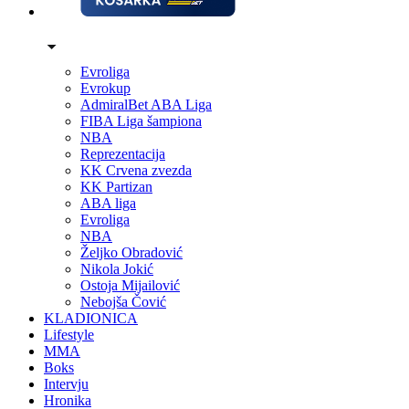
Evroliga
Evrokup
AdmiralBet ABA Liga
FIBA Liga šampiona
NBA
Reprezentacija
KK Crvena zvezda
KK Partizan
ABA liga
Evroliga
NBA
Željko Obradović
Nikola Jokić
Ostoja Mijailović
Nebojša Čović
KLADIONICA
Lifestyle
MMA
Boks
Intervju
Hronika