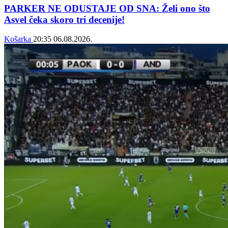
PARKER NE ODUSTAJE OD SNA: Želi ono što
Asvel čeka skoro tri decenije!
Košarka
20:35
06.08.2026.