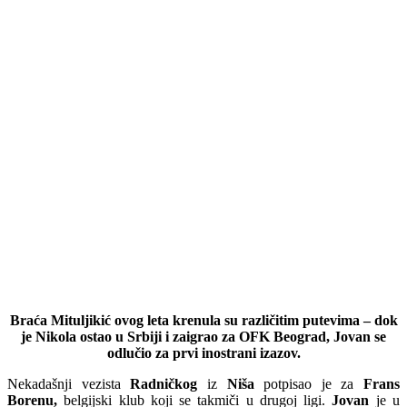
Braća Mituljikić ovog leta krenula su različitim putevima – dok
je Nikola ostao u Srbiji i zaigrao za OFK Beograd, Jovan se
odlučio za prvi inostrani izazov.
Nekadašnji vezista
Radničkog
iz
Niša
potpisao je za
Frans
Borenu,
belgijski klub koji se takmiči u drugoj ligi.
Jovan
je u