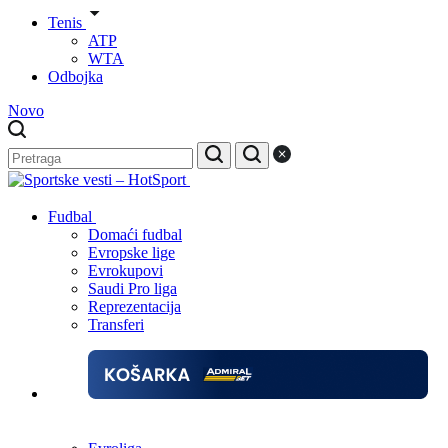
Tenis
ATP
WTA
Odbojka
Novo
Fudbal
Domaći fudbal
Evropske lige
Evrokupovi
Saudi Pro liga
Reprezentacija
Transferi