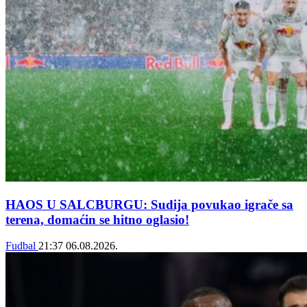
HAOS U SALCBURGU: Sudija povukao igrače sa
terena, domaćin se hitno oglasio!
Fudbal
21:37
06.08.2026.