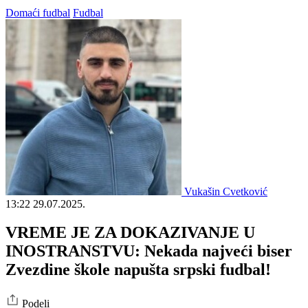
Domaći fudbal
Fudbal
Vukašin Cvetković
13:22
29.07.2025.
VREME JE ZA DOKAZIVANJE U
INOSTRANSTVU: Nekada najveći biser
Zvezdine škole napušta srpski fudbal!
Podeli