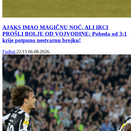
AJAKS IMAO MAGIČNU NOĆ, ALI IRCI
PROŠLI BOLJE OD VOJVODINE: Pobeda od 3:1
krije potpuno nestvarnu brojku!
Fudbal
22:15
06.08.2026.