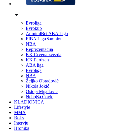
Evroliga
Evrokup
AdmiralBet ABA Liga
FIBA Liga šampiona
NBA
Reprezentacija
KK Crvena zvezda
KK Partizan
ABA liga
Evroliga
NBA
Željko Obradović
Nikola Jokić
Ostoja Mijailović
Nebojša Čović
KLADIONICA
Lifestyle
MMA
Boks
Intervju
Hronika