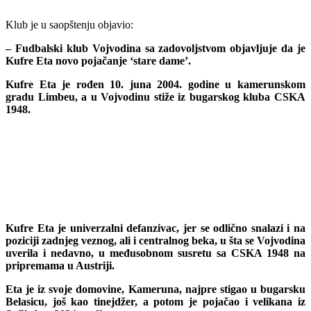
Klub je u saopštenju objavio:
– Fudbalski klub Vojvodina sa zadovoljstvom objavljuje da je
Kufre Eta novo pojačanje ‘stare dame’.
Kufre Eta je rođen 10. juna 2004. godine u kamerunskom
gradu Limbeu, a u Vojvodinu stiže iz bugarskog kluba CSKA
1948.
Kufre Eta je univerzalni defanzivac, jer se odlično snalazi i na
poziciji zadnjeg veznog, ali i centralnog beka, u šta se Vojvodina
uverila i nedavno, u međusobnom susretu sa CSKA 1948 na
pripremama u Austriji.
Eta je iz svoje domovine, Kameruna, najpre stigao u bugarsku
Belasicu, još kao tinejdžer, a potom je pojačao i velikana iz