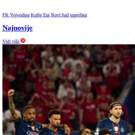
FK Vojvodina
Kufre Eta
Novi Sad
superliga
Najnovije
Vidi više