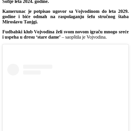
Sofije leta 2024. godine.
Kamerunac je potpisao ugovor sa Vojvodinom do leta 2029.
godine i biće odmah na raspolaganju šefu stručnog štaba
Miroslavu Tanjgi.
Fudbalski klub Vojvodina želi svom novom igraču mnogo sreće
i uspeha u dresu ‘stare dame’
– saopštila je Vojvodina.