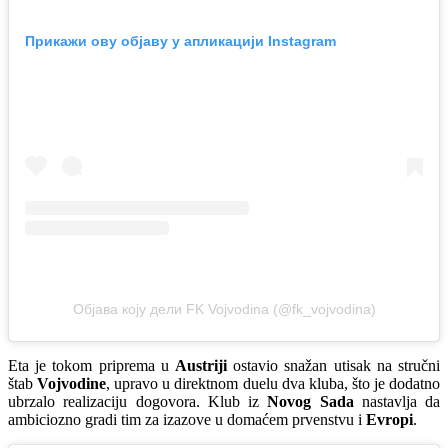
Прикажи ову објаву у апликацији Instagram
Објава коју дели FK Vojvodina (@fk_vojvodina)
Eta je tokom priprema u
Austriji
ostavio snažan utisak na stručni
štab
Vojvodine
, upravo u direktnom duelu dva kluba, što je dodatno
ubrzalo realizaciju dogovora. Klub iz
Novog Sada
nastavlja da
ambiciozno gradi tim za izazove u domaćem prvenstvu i
Evropi
.