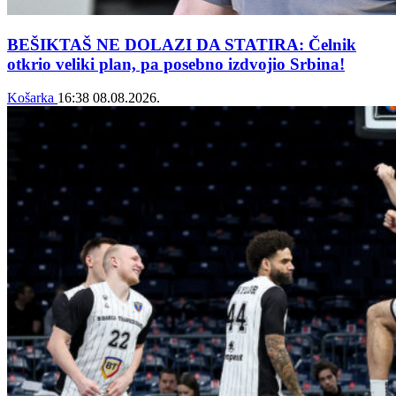
BEŠIKTAŠ NE DOLAZI DA STATIRA: Čelnik
otkrio veliki plan, pa posebno izdvojio Srbina!
Košarka
16:38
08.08.2026.