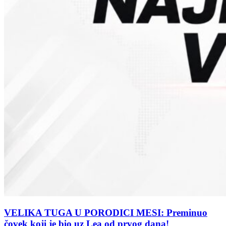
VELIKA TUGA U PORODICI MESI: Preminuo
čovek koji je bio uz Lea od prvog dana!