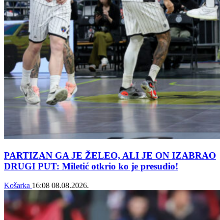
PARTIZAN GA JE ŽELEO, ALI JE ON IZABRAO
DRUGI PUT: Miletić otkrio ko je presudio!
Košarka
16:08
08.08.2026.