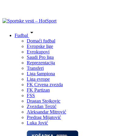
Fudbal
Domaći fudbal
Evropske lige
Evrokupovi
Saudi Pro liga
Reprezentacija
Transferi
Liga šampiona
Liga evrope
FK Crvena zvezda
FK Partizan
FSS
Dragan Stojkovic
Zvezdan Terzić
Aleksandar Mitrović
Predrag Mijatović
Luka Jović