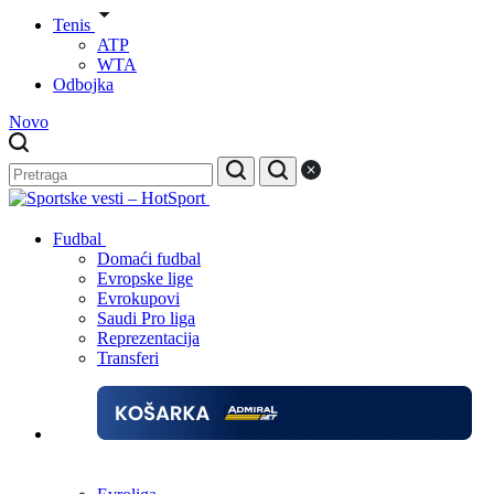
Tenis
ATP
WTA
Odbojka
Novo
Fudbal
Domaći fudbal
Evropske lige
Evrokupovi
Saudi Pro liga
Reprezentacija
Transferi