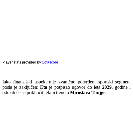
Player stats provided by
Sofascore
Iako finansijski aspekt nije zvanično potvrđen, sportski segment
posla je zaključen:
Eta
je potpisao ugovor do leta
2029
. godine i
odmah će se priključiti ekipi trenera
Miroslava Tanjge.