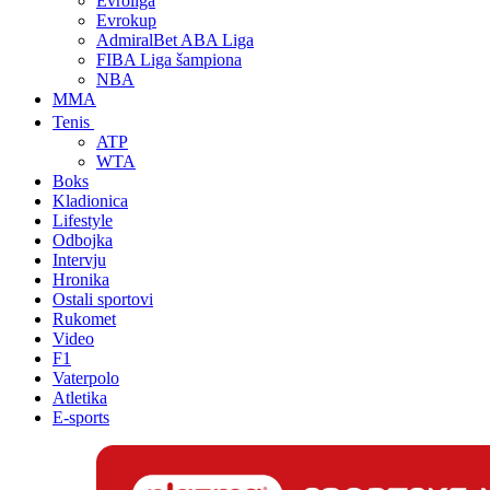
Evroliga
Evrokup
AdmiralBet ABA Liga
FIBA Liga šampiona
NBA
MMA
Tenis
ATP
WTA
Boks
Kladionica
Lifestyle
Odbojka
Intervju
Hronika
Ostali sportovi
Rukomet
Video
F1
Vaterpolo
Atletika
E-sports