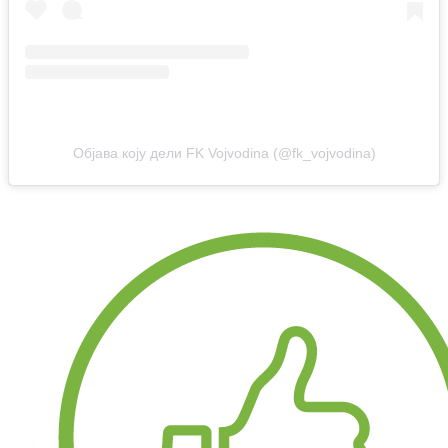
Објава коју дели FK Vojvodina (@fk_vojvodina)