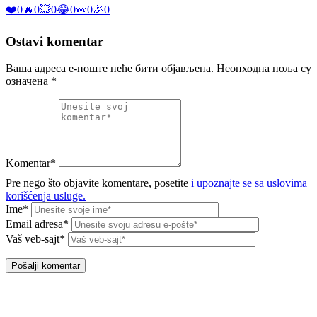
❤️
0
🔥
0
💥
0
😂
0
👀
0
🎉
0
Ostavi komentar
Ваша адреса е-поште неће бити објављена.
Неопходна поља су
означена
*
Komentar*
Pre nego što objavite komentare, posetite
i upoznajte se sa uslovima
korišćenja usluge.
Ime*
Email adresa*
Vaš veb-sajt*