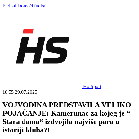
Fudbal
Domaći fudbal
HotSport
18:55
29.07.2025.
VOJVODINA PREDSTAVILA VELIKO
POJAČANJE: Kamerunac za kojeg je “
Stara dama“ izdvojila najviše para u
istoriji kluba?!