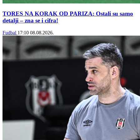
TORES NA KORAK OD PARIZA: Ostali su samo
detalji – zna se i cifra!
Fudbal
17:10
08.08.2026.