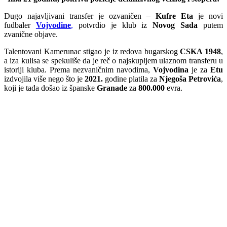
Dugo najavljivani transfer je ozvaničen –
Kufre Eta
je novi
fudbaler
Vojvodine
,
potvrdio je klub iz
Novog Sada
putem
zvanične objave.
Talentovani Kamerunac stigao je iz redova bugarskog
CSKA 1948
,
a iza kulisa se spekuliše da je reč o najskupljem ulaznom transferu u
istoriji kluba. Prema nezvaničnim navodima,
Vojvodina
je za
Etu
izdvojila više nego što je
2021.
godine platila za
Njegoša Petrovića
,
koji je tada došao iz španske
Granade
za
800.000
evra.