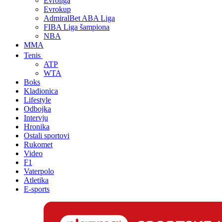
Evroliga
Evrokup
AdmiralBet ABA Liga
FIBA Liga šampiona
NBA
MMA
Tenis
ATP
WTA
Boks
Kladionica
Lifestyle
Odbojka
Intervju
Hronika
Ostali sportovi
Rukomet
Video
F1
Vaterpolo
Atletika
E-sports