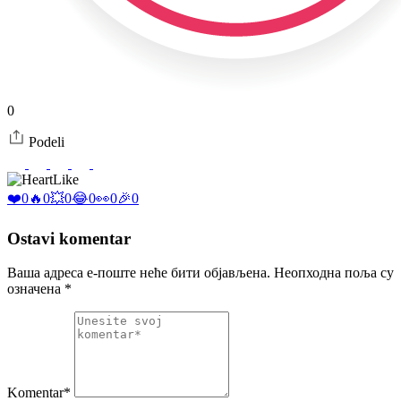
0
Podeli
Like
❤️
0
🔥
0
💥
0
😂
0
👀
0
🎉
0
Ostavi komentar
Ваша адреса е-поште неће бити објављена.
Неопходна поља су
означена
*
Komentar*