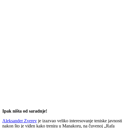
Ipak ništa od saradnje!
Aleksander Zverev
je izazvao veliko interesovanje teniske javnosti
nakon što je viđen kako trenira u Manakoru, na čuvenoj „Rafa