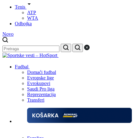
Tenis
ATP
WTA
Odbojka
Novo
Fudbal
Domaći fudbal
Evropske lige
Evrokupovi
Saudi Pro liga
Reprezentacija
Transferi