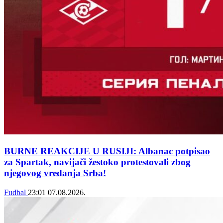
BURNE REAKCIJE U RUSIJI: Albanac potpisao
za Spartak, navijači žestoko protestovali zbog
njegovog vređanja Srba!
Fudbal
23:01
07.08.2026.