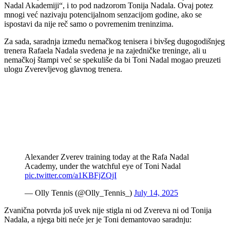
Nadal Akademiji“, i to pod nadzorom Tonija Nadala. Ovaj potez
mnogi već nazivaju potencijalnom senzacijom godine, ako se
ispostavi da nije reč samo o povremenim treninzima.
Za sada, saradnja između nemačkog tenisera i bivšeg dugogodišnjeg
trenera Rafaela Nadala svedena je na zajedničke treninge, ali u
nemačkoj štampi već se spekuliše da bi Toni Nadal mogao preuzeti
ulogu Zverevljevog glavnog trenera.
Alexander Zverev training today at the Rafa Nadal
Academy, under the watchful eye of Toni Nadal
pic.twitter.com/a1KBFjZQjI
— Olly Tennis (@Olly_Tennis_)
July 14, 2025
Zvanična potvrda još uvek nije stigla ni od Zvereva ni od Tonija
Nadala, a njega biti neće jer je Toni demantovao saradnju: