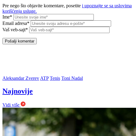
Pre nego što objavite komentare, posetite
i upoznajte se sa uslovima
korišćenja usluge.
Ime*
Email adresa*
Vaš veb-sajt*
Aleksandar Zverev
ATP
Tenis
Toni Nadal
Najnovije
Vidi više