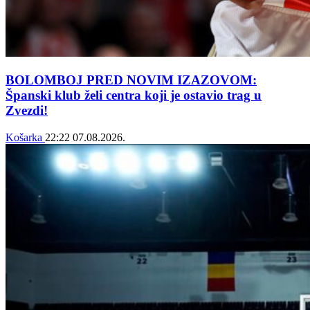
BOLOMBOJ PRED NOVIM IZAZOVOM:
Španski klub želi centra koji je ostavio trag u
Zvezdi!
Košarka
22:22
07.08.2026.