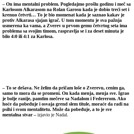
– On ima mentalni problem. Pogledajmo prošlu godinu i meč sa
Karlosom Alkarasom na Rolan Garosu kada je dobio treći set i
krenuo četvrti… To je bio momenat kada je saznao kakav je
protiv Alkarasa sjajan igrač. U tom momentu je sva pažnja
usmerena ka vama, a Zverev u prvom gemu četvrtog seta ima
problema sa svojim timom, raspravlja se i za deset minuta je
bilo 4:0 ili 4:1 za Karlosa.
– To se dešava. Ne želim da pričam loše o Zverevu, cenim ga,
samo to mora da se promeni. On kada menja, menja sve. Igrao
je bolje ranije, pamtim mečeve sa Nadalom i Federerom. Ako
hoće da pobeđuje i osvaja grend slem titule, moraće da radi na
psihi i svom mentalitetu. Može da pobeđuje, a to je sve
mentalna stvar –
izjavio je Nadal.