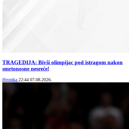
TRAGEDIJA: Bivši olimpijac pod istragom nakon
smrtonosne nesreće!
Hronika
22:44
07.08.2026.