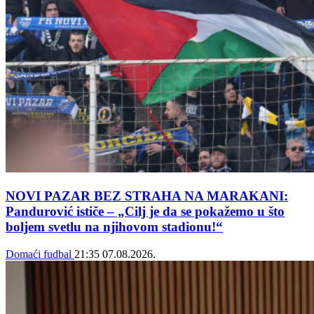
NOVI PAZAR BEZ STRAHA NA MARAKANI:
Pandurović ističe – „Cilj je da se pokažemo u što
boljem svetlu na njihovom stadionu!“
Domaći fudbal
21:35
07.08.2026.