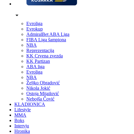
Evroliga
Evrokup
AdmiralBet ABA Liga
FIBA Liga šampiona
NBA
Reprezentacija
KK Crvena zvezda
KK Partizan
ABA liga
Evroliga
NBA
Željko Obradović
Nikola Jokić
Ostoja Mijailović
Nebojša Čović
KLADIONICA
Lifestyle
MMA
Boks
Intervju
Hronika