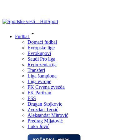
Fudbal
Domaći fudbal
Evropske lige
Evrokupovi
Saudi Pro liga
Reprezentacija
Transferi
Liga šampiona
Liga evrope
FK Crvena zvezda
FK Partizan
FSS
Dragan Stojkovic
Zvezdan Terzić
Aleksandar Mitrović
Predrag Mijatović
Luka Jović