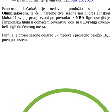
— Evan Fournier (@EvanFourmizz)
July 28, 2025
Francuski košarkaš je nedavno produžio saradnju sa
Olimpijakosom
, te će i naredne dve sezone nositi dres atinskog
kluba. U svojoj prvoj sezoni po povratku iz
NBA lige
, osvojio je
šampionsku titulu u domaćem prvenstvu, dok su u
Evroligi
crveno-
beli stigli do četvrtog mesta.
Furnije je prošle sezone odigrao 37 mečeva i prosečno beležio 16,1
poen po susretu.