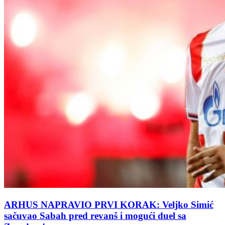
ARHUS NAPRAVIO PRVI KORAK: Veljko Simić
sačuvao Sabah pred revanš i mogući duel sa