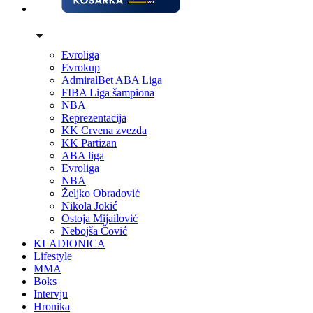
Evroliga
Evrokup
AdmiralBet ABA Liga
FIBA Liga šampiona
NBA
Reprezentacija
KK Crvena zvezda
KK Partizan
ABA liga
Evroliga
NBA
Željko Obradović
Nikola Jokić
Ostoja Mijailović
Nebojša Čović
KLADIONICA
Lifestyle
MMA
Boks
Intervju
Hronika