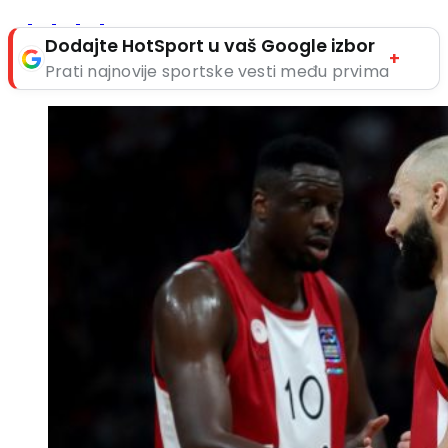
Dodajte HotSport u vaš Google izbor
+
Prati najnovije sportske vesti među prvima