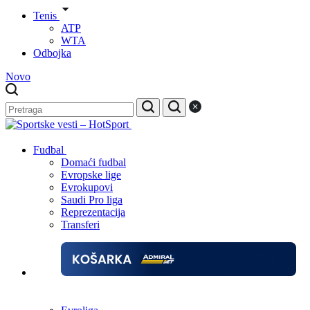
Tenis
ATP
WTA
Odbojka
Novo
Fudbal
Domaći fudbal
Evropske lige
Evrokupovi
Saudi Pro liga
Reprezentacija
Transferi