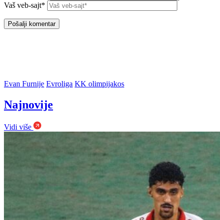
Vaš veb-sajt*
Evan Furnije
Evroliga
KK olimpijakos
Najnovije
Vidi više