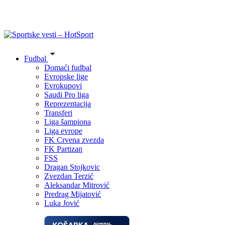
Fudbal
Domaći fudbal
Evropske lige
Evrokupovi
Saudi Pro liga
Reprezentacija
Transferi
Liga šampiona
Liga evrope
FK Crvena zvezda
FK Partizan
FSS
Dragan Stojkovic
Zvezdan Terzić
Aleksandar Mitrović
Predrag Mijatović
Luka Jović