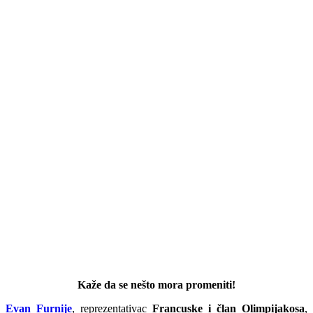
Kaže da se nešto mora promeniti!
Evan Furnije
, reprezentativac
Francuske i član Olimpijakosa
,