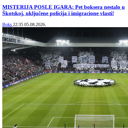
MISTERIJA POSLE IGARA: Pet boksera nestalo u
Škotskoj, uključene policija i imigracione vlasti!
Boks
22:35
05.08.2026.