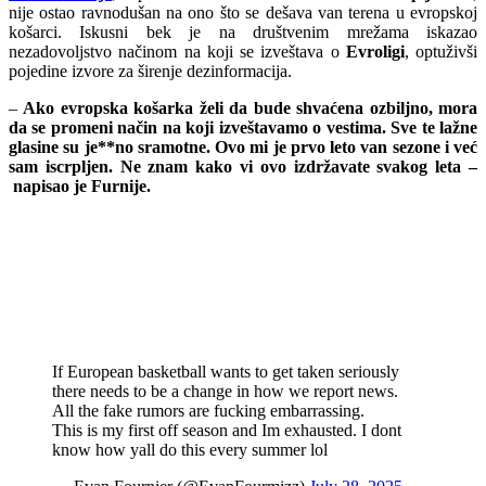
nije ostao ravnodušan na ono što se dešava van terena u evropskoj
košarci. Iskusni bek je na društvenim mrežama iskazao
nezadovoljstvo načinom na koji se izveštava o
Evroligi
, optuživši
pojedine izvore za širenje dezinformacija.
–
Ako evropska košarka želi da bude shvaćena ozbiljno, mora
da se promeni način na koji izveštavamo o vestima. Sve te lažne
glasine su je**no sramotne. Ovo mi je prvo leto van sezone i već
sam iscrpljen. Ne znam kako vi ovo izdržavate svakog leta –
napisao je Furnije.
If European basketball wants to get taken seriously
there needs to be a change in how we report news.
All the fake rumors are fucking embarrassing.
This is my first off season and Im exhausted. I dont
know how yall do this every summer lol