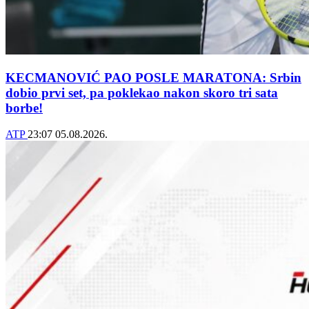
KECMANOVIĆ PAO POSLE MARATONA: Srbin
dobio prvi set, pa poklekao nakon skoro tri sata
borbe!
ATP
23:07
05.08.2026.