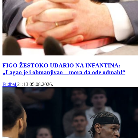
FIGO ŽESTOKO UDARIO NA INFANTINA:
„Lagao je i obmanjivao – mora da ode odmah!“
Fudbal
21:13
05.08.2026.