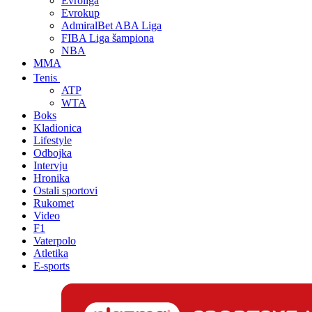
Evroliga
Evrokup
AdmiralBet ABA Liga
FIBA Liga šampiona
NBA
MMA
Tenis
ATP
WTA
Boks
Kladionica
Lifestyle
Odbojka
Intervju
Hronika
Ostali sportovi
Rukomet
Video
F1
Vaterpolo
Atletika
E-sports