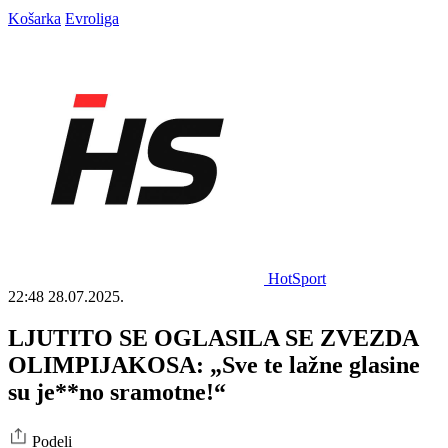
Košarka
Evroliga
HotSport
22:48
28.07.2025.
LJUTITO SE OGLASILA SE ZVEZDA
OLIMPIJAKOSA: „Sve te lažne glasine
su je**no sramotne!“
Podeli