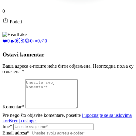
0
Podeli
Like
❤️
0
🔥
0
💥
0
😂
0
👀
0
🎉
0
Ostavi komentar
Ваша адреса е-поште неће бити објављена.
Неопходна поља су
означена
*
Komentar*
Pre nego što objavite komentare, posetite
i upoznajte se sa uslovima
korišćenja usluge.
Ime*
Email adresa*