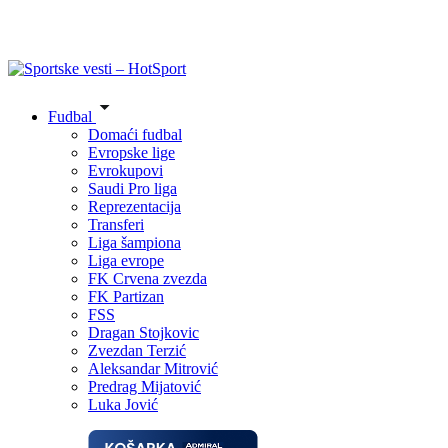
Fudbal
Domaći fudbal
Evropske lige
Evrokupovi
Saudi Pro liga
Reprezentacija
Transferi
Liga šampiona
Liga evrope
FK Crvena zvezda
FK Partizan
FSS
Dragan Stojkovic
Zvezdan Terzić
Aleksandar Mitrović
Predrag Mijatović
Luka Jović