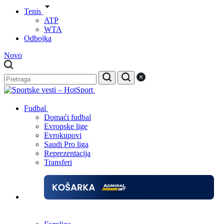
Tenis
ATP
WTA
Odbojka
Novo
Fudbal
Domaći fudbal
Evropske lige
Evrokupovi
Saudi Pro liga
Reprezentacija
Transferi