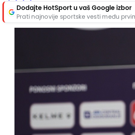
Dodajte HotSport u vaš Google izbor
Prati najnovije sportske vesti među prv