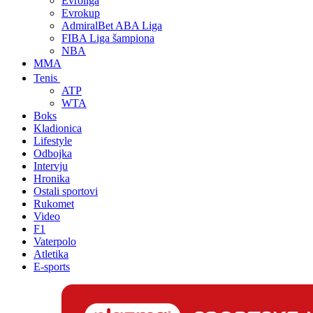
Evroliga
Evrokup
AdmiralBet ABA Liga
FIBA Liga šampiona
NBA
MMA
Tenis
ATP
WTA
Boks
Kladionica
Lifestyle
Odbojka
Intervju
Hronika
Ostali sportovi
Rukomet
Video
F1
Vaterpolo
Atletika
E-sports