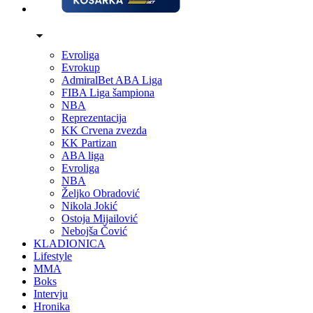
Evroliga
Evrokup
AdmiralBet ABA Liga
FIBA Liga šampiona
NBA
Reprezentacija
KK Crvena zvezda
KK Partizan
ABA liga
Evroliga
NBA
Željko Obradović
Nikola Jokić
Ostoja Mijailović
Nebojša Čović
KLADIONICA
Lifestyle
MMA
Boks
Intervju
Hronika