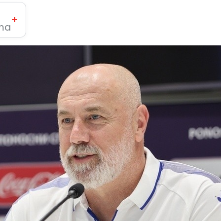
+
ima