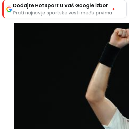
Dodajte HotSport u vaš Google izbor
+
Prati najnovije sportske vesti među prvima