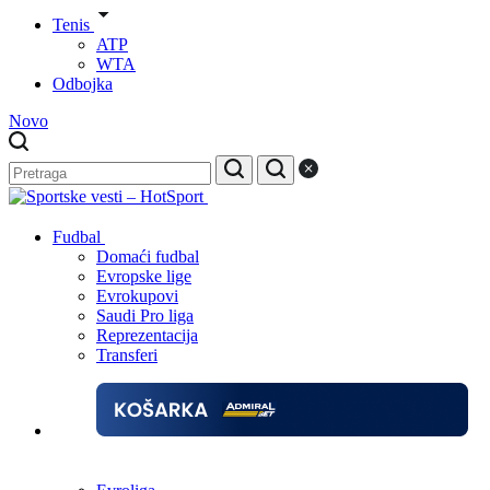
Tenis
ATP
WTA
Odbojka
Novo
Fudbal
Domaći fudbal
Evropske lige
Evrokupovi
Saudi Pro liga
Reprezentacija
Transferi