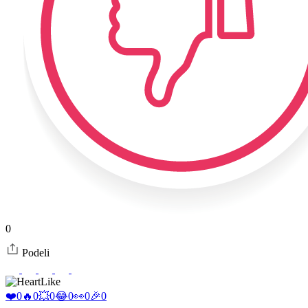
0
Podeli
Like
❤️
0
🔥
0
💥
0
😂
0
👀
0
🎉
0