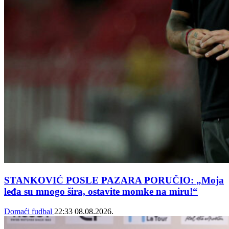
STANKOVIĆ POSLE PAZARA PORUČIO: „Moja
leđa su mnogo šira, ostavite momke na miru!“
Domaći fudbal
22:33
08.08.2026.