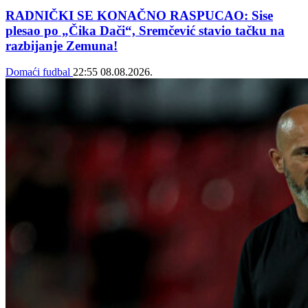
RADNIČKI SE KONAČNO RASPUCAO: Sise
plesao po „Čika Dači“, Sremčević stavio tačku na
razbijanje Zemuna!
Domaći fudbal
22:55
08.08.2026.