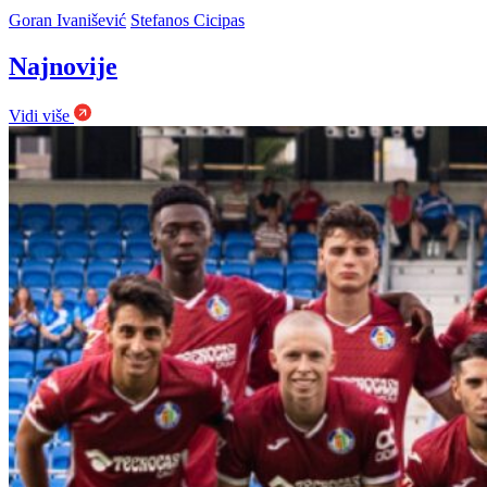
Goran Ivanišević
Stefanos Cicipas
Najnovije
Vidi više