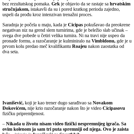
bez rezultatskog pomaka.
Grk
je objavio da se rastaje sa
hrvatskim
stručnjakom,
istakavši da su i pored kratkog perioda zajedno,
uspeli da prođu kroz intenzivan trenažni proces.
Saradnja je počela u maju, kada je
Cicipas
pokušavao da preokrene
negativan niz na grend slem turnirima, gde je beležio slab učinak –
svega dve pobede u četiri velika turnira. Ni na travi nije uspeo da
pronađe formu, a razočaranje je kulminiralo na
Vimbldonu,
gde je u
prvom kolu predao meč kvalifikantu
Roajeu
nakon zaostatka od
dva seta.
Ivanišević,
koji je kao trener dugo sarađivao sa
Novakom
Đokovićem,
nije krio razočaranje nakon što je video
Cicipasovu
fizičku pripremljenost.
–
Nikada u životu nisam video fizički nespremnijeg igrača. Sa
ovim kolenom ja sam tri puta spremniji od njega. Ovo je zaista