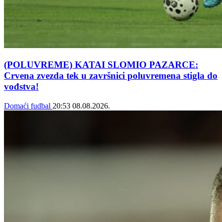
(POLUVREME) KATAI SLOMIO PAZARCE:
Crvena zvezda tek u završnici poluvremena stigla do
vođstva!
Domaći fudbal
20:53
08.08.2026.