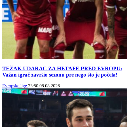
TEŽAK UDARAC ZA HETAFE PRED EVROPU:
Važan igrač završio sezonu pre nego što je počela!
Evropske lige
23:50
08.08.2026.