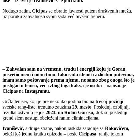
loše
– izjavio je
Ivanišević
za
Sportklub.
Nedugo zatim,
Cicipas
se obratio javnosti putem društvenih mreža,
uz poruku zahvalnosti svom sada već bivšem treneru.
–
Zahvalan sam na vremenu, trudu i energiji koju je Goran
posvetio meni i mom timu. Iako sada idemo različitim putevima,
imam samo poštovanje prema njemu, ne samo zbog onoga što je
postigao u tenisu, već i zbog toga kakva je osoba
– napisao je
Cicipas
na
Instagramu.
Grčki teniser, koji je pre nekoliko godina bio na
trećoj poziciji
svetske rang-liste, trenutno zauzima
29. mesto
. Poslednji ozbiljniji
rezultat ostvario je još
2023.
na Rolan Garosu,
dok su poslednji
grend slem nastupi obeleženi ranim eliminacijama.
Ivanišević,
s druge strane, nakon raskida saradnje sa
Đokovićem,
beleži još jednu kratku epizodu – posle
Cicipasa,
ranije tokom