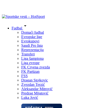
Fudbal
Domaći fudbal
Evropske lige
Evrokupovi
Saudi Pro liga
Reprezentacija
Transferi
Liga šampiona
Liga evrope
FK Crvena zvezda
FK Partizan
FSS
Dragan Stojkovic
Zvezdan Terzić
Aleksandar Mitrović
Predrag Mijatović
Luka Jović