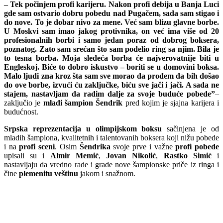
– Tek počinjem profi karijeru. Nakon profi debija u Banja Luci
gde sam ostvario dobru pobedu nad Pugačem, sada sam stigao i
do nove. To je dobar nivo za mene. Već sam blizu glavne borbe.
U Moskvi sam imao jakog protivnika, on već ima više od 20
profesionalnih borbi i samo jedan poraz od dobrog boksera,
poznatog. Zato sam srećan što sam podelio ring sa njim. Bila je
to tesna borba. Moja sledeća borba će najverovatnije biti u
Engleskoj. Biće to dobro iskustvo – boriti se u domovini boksa.
Malo ljudi zna kroz šta sam sve morao da prođem da bih došao
do ove borbe, izvući ću zaključke, biću sve jači i jači. A sada ne
stajem, nastavljam da radim dalje za svoje buduće pobede”
–
zaključio je
mladi šampion Šendrik
pred kojim je sjajna karijera i
budućnost.
Srpska reprezentacija u olimpijskom boksu
sačinjena je od
mladih šampiona, kvalitetnih i talentovanih boksera koji nižu pobede
i na
profi sceni
. Osim
Šendrika
svoje prve i važne
profi pobede
upisali su i
Almir Memić
,
Jovan Nikolić
,
Rastko Simić
i
nastavljaju da vredno rade i grade nove šampionske priče iz ringa i
čine
plemenitu veštinu
jakom i snažnom.