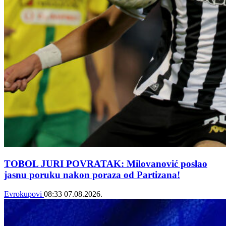
TOBOL JURI POVRATAK: Milovanović poslao
jasnu poruku nakon poraza od Partizana!
Evrokupovi
08:33
07.08.2026.