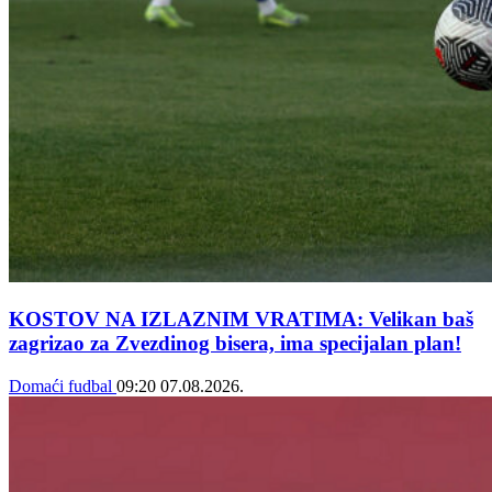
KOSTOV NA IZLAZNIM VRATIMA: Velikan baš
zagrizao za Zvezdinog bisera, ima specijalan plan!
Domaći fudbal
09:20
07.08.2026.