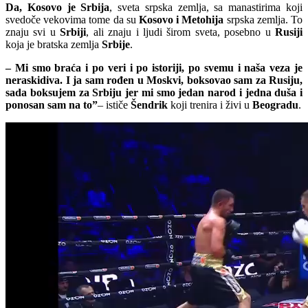
Da, Kosovo je Srbija
, sveta srpska zemlja, sa manastirima koji
svedoče vekovima tome da su
Kosovo i Metohija
srpska zemlja. To
znaju svi u
Srbiji
, ali znaju i ljudi širom sveta, posebno u
Rusiji
koja je bratska zemlja
Srbije
.
– Mi smo braća i po veri i po istoriji, po svemu i naša veza je
neraskidiva. I ja sam rođen u Moskvi, boksovao sam za Rusiju,
sada boksujem za Srbiju jer mi smo jedan narod i jedna duša i
ponosan sam na to”
– ističe
Šendrik
koji trenira i živi u
Beogradu
.