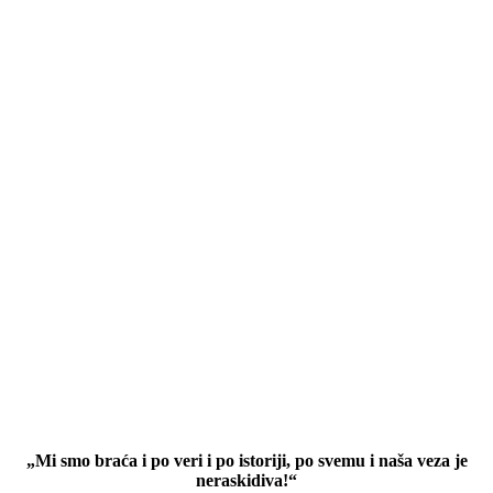
„Mi smo braća i po veri i po istoriji, po svemu i naša veza je
neraskidiva!“