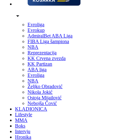
Evroliga
Evrokup
AdmiralBet ABA Liga
FIBA Liga šampiona
NBA
Reprezentacija
KK Crvena zvezda
KK Partizan
ABA liga
Evroliga
NBA
Željko Obradović
Nikola Jokić
Ostoja Mijailović
Nebojša Čović
KLADIONICA
Lifestyle
MMA
Boks
Intervju
Hronika