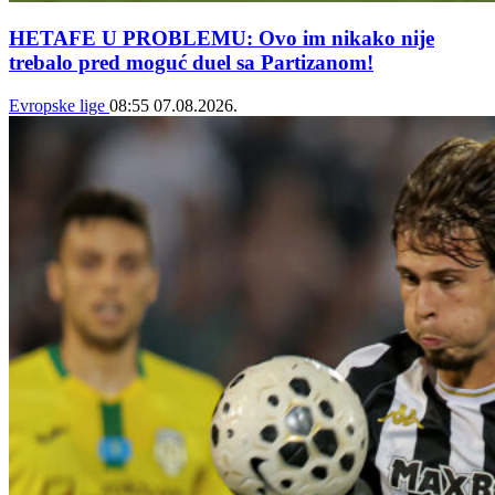
HETAFE U PROBLEMU: Ovo im nikako nije
trebalo pred moguć duel sa Partizanom!
Evropske lige
08:55
07.08.2026.