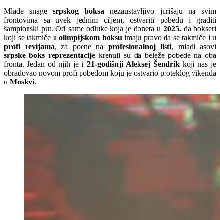
Mlade snage
srpskog boksa
nezaustavljivo jurišaju na svim
frontovima sa uvek jednim ciljem, ostvariti pobedu i graditi
šampionski put. Od same odluke koja je doneta u
2025.
da bokseri
koji se takmiče u
olimpijskom boksu
imaju pravo da se takmiče i u
profi revijama
, za poene na
profesionalnoj listi
, mladi asovi
srpske boks reprezentacije
krenuli su da beleže pobede na oba
fronta. Jedan od njih je i
21-godišnji Aleksej Šendrik
koji nas je
obradovao novom profi pobedom koju je ostvario proteklog vikenda
u
Moskvi
.