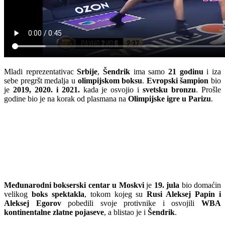
Mladi reprezentativac
Srbije
,
Šendrik
ima samo
21 godinu
i iza
sebe pregršt medalja u
olimpijskom boksu
.
Evropski šampion
bio
je
2019, 2020. i 2021.
kada je osvojio i
svetsku bronzu
. Prošle
godine bio je na korak od plasmana na
Olimpijske igre u Parizu
.
Međunarodni bokserski centar u Moskvi
je
19. jula
bio domaćin
velikog
boks spektakla
, tokom kojeg su
Rusi Aleksej Papin i
Aleksej Egorov
pobedili svoje protivnike i osvojili
WBA
kontinentalne zlatne pojaseve
, a blistao je i
Šendrik
.