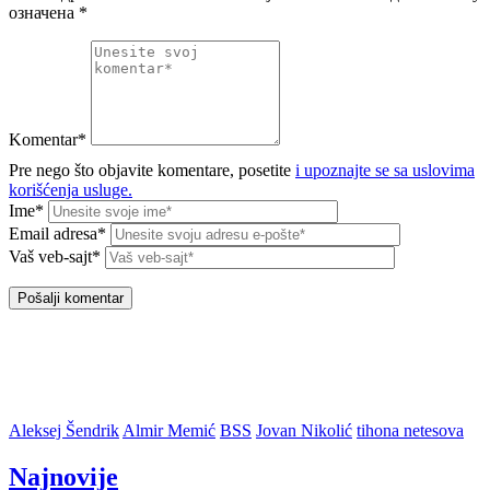
означена
*
Komentar*
Pre nego što objavite komentare, posetite
i upoznajte se sa uslovima
korišćenja usluge.
Ime*
Email adresa*
Vaš veb-sajt*
Aleksej Šendrik
Almir Memić
BSS
Jovan Nikolić
tihona netesova
Najnovije