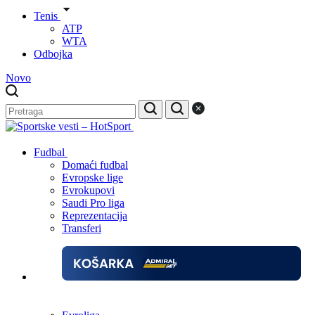
Tenis
ATP
WTA
Odbojka
Novo
Fudbal
Domaći fudbal
Evropske lige
Evrokupovi
Saudi Pro liga
Reprezentacija
Transferi