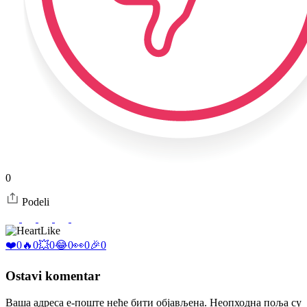
0
Podeli
Like
❤️
0
🔥
0
💥
0
😂
0
👀
0
🎉
0
Ostavi komentar
Ваша адреса е-поште неће бити објављена.
Неопходна поља су