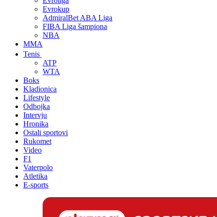
Evroliga
Evrokup
AdmiralBet ABA Liga
FIBA Liga šampiona
NBA
MMA
Tenis
ATP
WTA
Boks
Kladionica
Lifestyle
Odbojka
Intervju
Hronika
Ostali sportovi
Rukomet
Video
F1
Vaterpolo
Atletika
E-sports