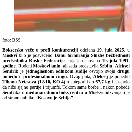
foto: BSS
Boksersko veče
u
profi konkurenciji
održana
19. jula 2025.
u
Moskvi
bilo je posvećeno
Danu formiranja Službe bezbednosti
predsednika Ruske Federacije
, koja je osnovana
19. jula 1991.
godine
. Rođeni
Moskovljanin
, ali sada predstavlja
Srbiju
,
Aleksej
Šendrik
je
jednoglasnom odlukom sudije
osvojio svoju
drugu
pobedu
u
profesionalnom ringu
. Ovog puta,
Aleksej
je pobedio
Tihona Netesova (12-10, KO 4)
u kategoriji do
67,7 kg
i nastavio
da niže sjajne partije i trijumfe. Tokom same borbe i nakon pobede
Šendrika
u
međunarodnom boks centru u Moskvi
odzvanjalo je
od strane publike
“Kosovo je Srbija”
.