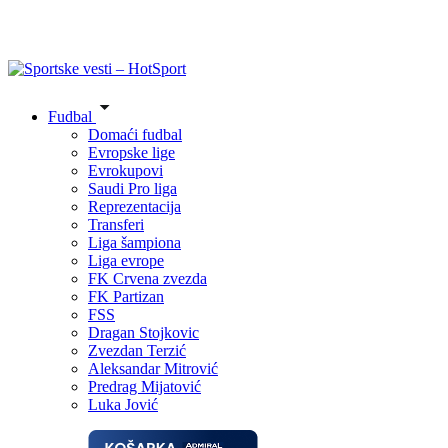
Fudbal
Domaći fudbal
Evropske lige
Evrokupovi
Saudi Pro liga
Reprezentacija
Transferi
Liga šampiona
Liga evrope
FK Crvena zvezda
FK Partizan
FSS
Dragan Stojkovic
Zvezdan Terzić
Aleksandar Mitrović
Predrag Mijatović
Luka Jović