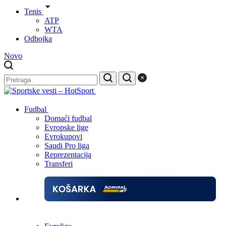
Tenis
ATP
WTA
Odbojka
Novo
Fudbal
Domaći fudbal
Evropske lige
Evrokupovi
Saudi Pro liga
Reprezentacija
Transferi