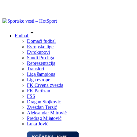
Fudbal
Domaći fudbal
Evropske lige
Evrokupovi
Saudi Pro liga
Reprezentacija
Transferi
Liga šampiona
Liga evrope
FK Crvena zvezda
FK Partizan
FSS
Dragan Stojkovic
Zvezdan Terzić
Aleksandar Mitrović
Predrag Mijatović
Luka Jović