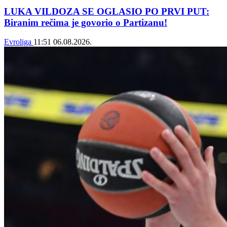
LUKA VILDOZA SE OGLASIO PO PRVI PUT:
Biranim rečima je govorio o Partizanu!
Evroliga
11:51
06.08.2026.