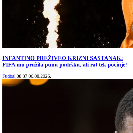
INFANTINO PREŽIVEO KRIZNI SASTANAK:
FIFA mu pružila punu podršku, ali rat tek počinje!
Fudbal
08:37
06.08.2026.