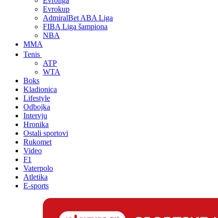
Evroliga
Evrokup
AdmiralBet ABA Liga
FIBA Liga šampiona
NBA
MMA
Tenis
ATP
WTA
Boks
Kladionica
Lifestyle
Odbojka
Intervju
Hronika
Ostali sportovi
Rukomet
Video
F1
Vaterpolo
Atletika
E-sports