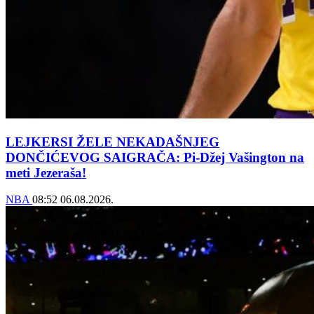
LEJKERSI ŽELE NEKADAŠNJEG
DONČIĆEVOG SAIGRAČA: Pi-Džej Vašington na
meti Jezeraša!
NBA
08:52
06.08.2026.