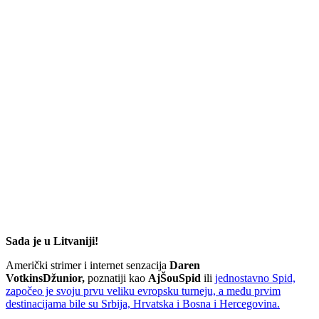
Sada je u Litvaniji!
Američki strimer i internet senzacija
Daren
VotkinsDžunior,
poznatiji kao
AjŠouSpid
ili
jednostavno Spid,
započeo je svoju prvu veliku evropsku turneju, a među prvim
destinacijama bile su Srbija, Hrvatska i Bosna i Hercegovina.