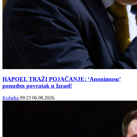
HAPOEL TRAŽI POJAČANJE: ‘Anonimusu’
ponuđen povratak u Izrael!
Košarka
09:23
06.08.2026.