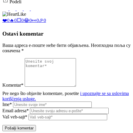
Podeli
Like
❤️
0
🔥
0
💥
0
😂
0
👀
0
🎉
0
Ostavi komentar
Ваша адреса е-поште неће бити објављена.
Неопходна поља су
означена
*
Komentar*
Pre nego što objavite komentare, posetite
i upoznajte se sa uslovima
korišćenja usluge.
Ime*
Email adresa*
Vaš veb-sajt*