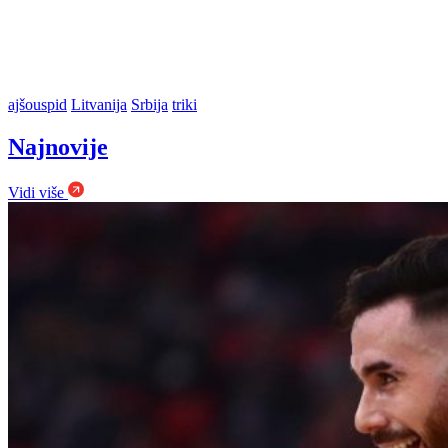
ajšouspid
Litvanija
Srbija
triki
Najnovije
Vidi više