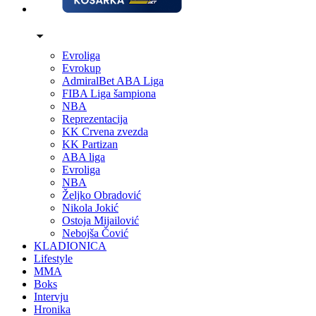
Evroliga
Evrokup
AdmiralBet ABA Liga
FIBA Liga šampiona
NBA
Reprezentacija
KK Crvena zvezda
KK Partizan
ABA liga
Evroliga
NBA
Željko Obradović
Nikola Jokić
Ostoja Mijailović
Nebojša Čović
KLADIONICA
Lifestyle
MMA
Boks
Intervju
Hronika