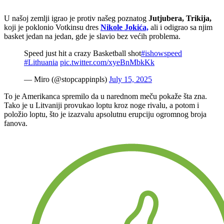
U našoj zemlji igrao je protiv našeg poznatog
Jutjubera, Trikija,
koji je poklonio Votkinsu dres
Nikole Jokića,
ali i odigrao sa njim
basket jedan na jedan, gde je slavio bez većih problema.
Speed just hit a crazy Basketball shot
#ishowspeed
#Lithuania
pic.twitter.com/xyeBnMbkKk
— Miro (@stopcappinpls)
July 15, 2025
To je Amerikanca spremilo da u narednom meču pokaže šta zna.
Tako je u Litvaniji provukao loptu kroz noge rivalu, a potom i
položio loptu, što je izazvalu apsolutnu erupciju ogromnog broja
fanova.