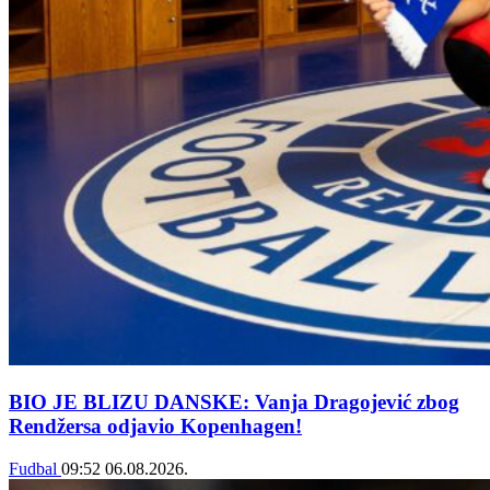
BIO JE BLIZU DANSKE: Vanja Dragojević zbog
Rendžersa odjavio Kopenhagen!
Fudbal
09:52
06.08.2026.