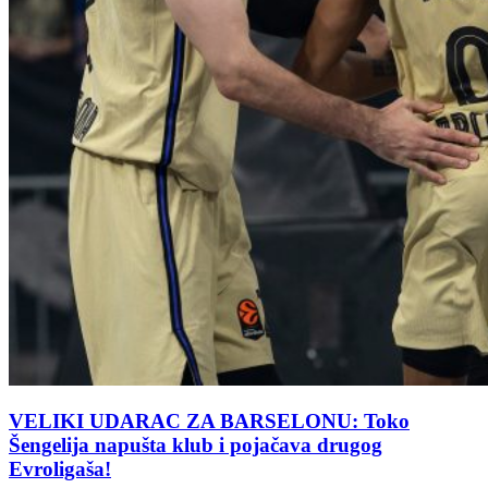
VELIKI UDARAC ZA BARSELONU: Toko
Šengelija napušta klub i pojačava drugog
Evroligaša!