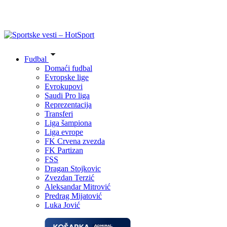
Fudbal
Domaći fudbal
Evropske lige
Evrokupovi
Saudi Pro liga
Reprezentacija
Transferi
Liga šampiona
Liga evrope
FK Crvena zvezda
FK Partizan
FSS
Dragan Stojkovic
Zvezdan Terzić
Aleksandar Mitrović
Predrag Mijatović
Luka Jović