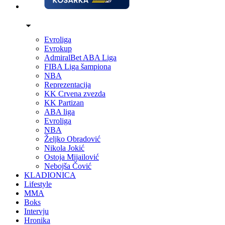
Evroliga
Evrokup
AdmiralBet ABA Liga
FIBA Liga šampiona
NBA
Reprezentacija
KK Crvena zvezda
KK Partizan
ABA liga
Evroliga
NBA
Željko Obradović
Nikola Jokić
Ostoja Mijailović
Nebojša Čović
KLADIONICA
Lifestyle
MMA
Boks
Intervju
Hronika