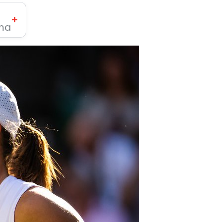
+
ima