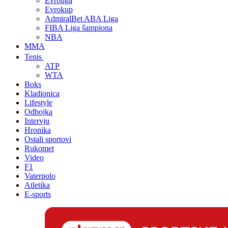
Evroliga
Evrokup
AdmiralBet ABA Liga
FIBA Liga šampiona
NBA
MMA
Tenis
ATP
WTA
Boks
Kladionica
Lifestyle
Odbojka
Intervju
Hronika
Ostali sportovi
Rukomet
Video
F1
Vaterpolo
Atletika
E-sports