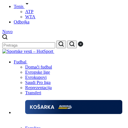
Tenis
ATP
WTA
Odbojka
Novo
Fudbal
Domaći fudbal
Evropske lige
Evrokupovi
Saudi Pro liga
Reprezentacija
Transferi