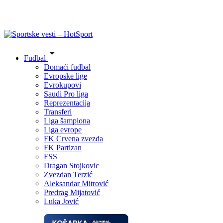
Fudbal
Domaći fudbal
Evropske lige
Evrokupovi
Saudi Pro liga
Reprezentacija
Transferi
Liga šampiona
Liga evrope
FK Crvena zvezda
FK Partizan
FSS
Dragan Stojkovic
Zvezdan Terzić
Aleksandar Mitrović
Predrag Mijatović
Luka Jović