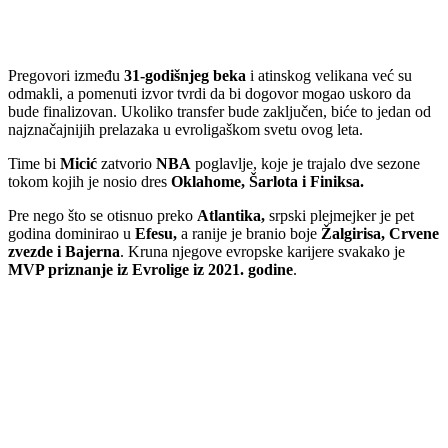
Pregovori između
31-godišnjeg beka
i atinskog velikana već su
odmakli, a pomenuti izvor tvrdi da bi dogovor mogao uskoro da
bude finalizovan. Ukoliko transfer bude zaključen, biće to jedan od
najznačajnijih prelazaka u evroligaškom svetu ovog leta.
Time bi
Micić
zatvorio
NBA
poglavlje, koje je trajalo dve sezone
tokom kojih je nosio dres
Oklahome, Šarlota i Finiksa.
Pre nego što se otisnuo preko
Atlantika,
srpski plejmejker je pet
godina dominirao u
Efesu,
a ranije je branio boje
Žalgirisa, Crvene
zvezde
i Bajerna
. Kruna njegove evropske karijere svakako je
MVP priznanje iz Evrolige iz 2021. godine
.