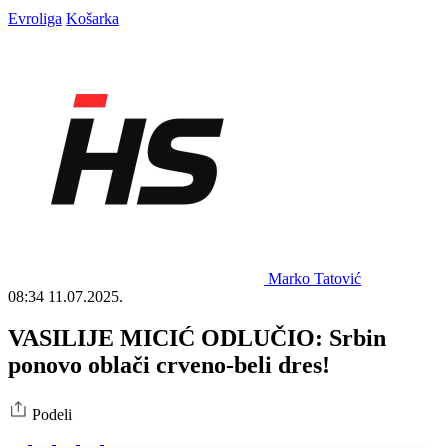
Evroliga
Košarka
Marko Tatović
08:34
11.07.2025.
VASILIJE MICIĆ ODLUČIO: Srbin
ponovo oblači crveno-beli dres!
Podeli