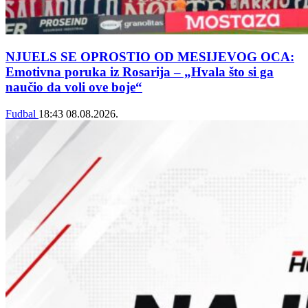
NJUELS SE OPROSTIO OD MESIJEVOG OCA:
Emotivna poruka iz Rosarija – „Hvala što si ga
naučio da voli ove boje“
Fudbal
18:43
08.08.2026.