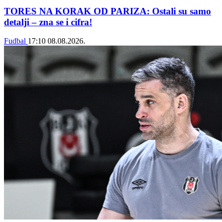
TORES NA KORAK OD PARIZA: Ostali su samo
detalji – zna se i cifra!
Fudbal
17:10
08.08.2026.