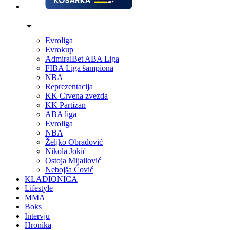
Evroliga
Evrokup
AdmiralBet ABA Liga
FIBA Liga šampiona
NBA
Reprezentacija
KK Crvena zvezda
KK Partizan
ABA liga
Evroliga
NBA
Željko Obradović
Nikola Jokić
Ostoja Mijailović
Nebojša Čović
KLADIONICA
Lifestyle
MMA
Boks
Intervju
Hronika