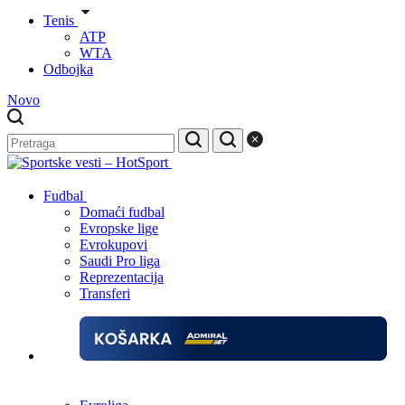
Tenis
ATP
WTA
Odbojka
Novo
Fudbal
Domaći fudbal
Evropske lige
Evrokupovi
Saudi Pro liga
Reprezentacija
Transferi