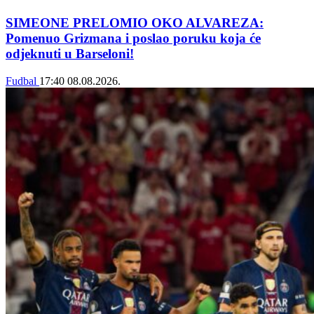
SIMEONE PRELOMIO OKO ALVAREZA:
Pomenuo Grizmana i poslao poruku koja će
odjeknuti u Barseloni!
Fudbal
17:40
08.08.2026.