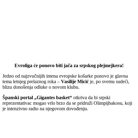
Evroliga će ponovo biti jača za srpskog plejmejkera!
Jedno od najzvučnijih imena evropske košarke ponovo je glavna
tema letnjeg prelaznog roka –
Vasilije Micić
je, po svemu sudeći,
blizu donošenja odluke o novom klubu.
Španski portal „Gigantes basket“
otkriva da bi srpski
reprezentativac mogao vrlo brzo da se pridruži Olimpijbakosu, koji
je intenzivno radio na njegovom dovođenju.