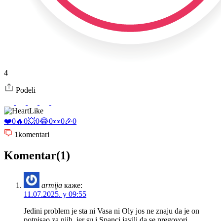
4
Podeli
Like
❤️
0
🔥
0
💥
0
😂
0
👀
0
🎉
0
1
komentari
Komentar(1)
armija
каже:
11.07.2025. у 09:55
Jedini problem je sta ni Vasa ni Oly jos ne znaju da je on
potpisao za njih, jer su i Spanci javili da se pregovori