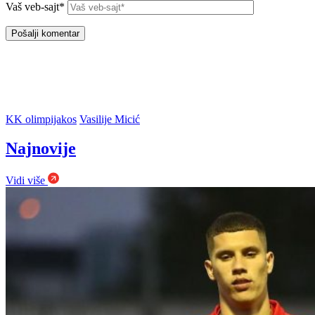
Vaš veb-sajt*
KK olimpijakos
Vasilije Micić
Najnovije
Vidi više