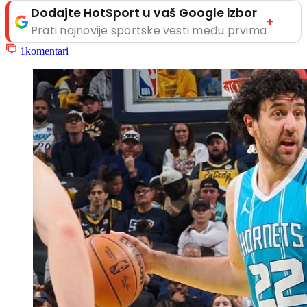
Dodajte HotSport u vaš Google izbor
+
Prati najnovije sportske vesti među prvima
1
komentari