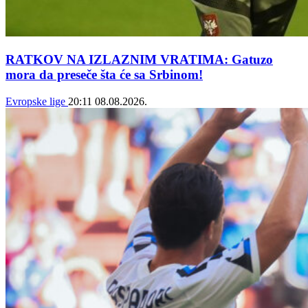
RATKOV NA IZLAZNIM VRATIMA: Gatuzo
mora da preseče šta će sa Srbinom!
Evropske lige
20:11
08.08.2026.