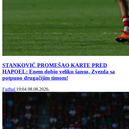
STANKOVIĆ PROMEŠAO KARTE PRED
HAPOEL: Enem dobio veliku šansu, Zvezda sa
potpuno drugačijim timom!
Fudbal
19:04
08.08.2026.