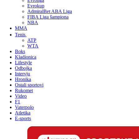
Evroliga
Evrokup
AdmiralBet ABA Liga
FIBA Liga šampiona
NBA
MMA
Tenis
ATP
WTA
Boks
Kladionica
Lifestyle
Odbojka
Intervju
Hronika
Ostali sportovi
Rukomet
Video
F1
Vaterpolo
Atletika
E-sports