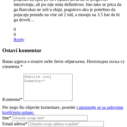
inteziviraju, ali jos nije nista definitivno. Isto tako se prica da
ga Barcokas ne zeli u ekipi, pogotovo ako je potrebno da
pojacaju ponudu na vise od 2 mil, a moraju na 3.5 bar da bi
ga doveli…
0
0
Reply
Ostavi komentar
Ваша адреса е-поште неће бити објављена.
Неопходна поља су
означена
*
Komentar*
Pre nego što objavite komentare, posetite
i upoznajte se sa uslovima
korišćenja usluge.
Ime*
Email adresa*