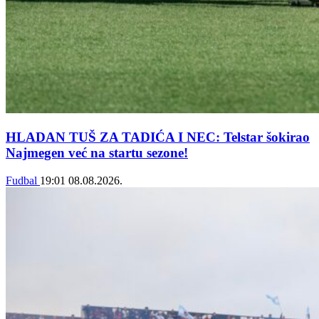
HLADAN TUŠ ZA TADIĆA I NEC: Telstar šokirao
Najmegen već na startu sezone!
Fudbal
19:01
08.08.2026.