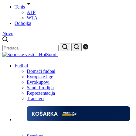
Tenis
ATP
WTA
Odbojka
Novo
Fudbal
Domaći fudbal
Evropske lige
Evrokupovi
Saudi Pro liga
Reprezentacija
Transferi