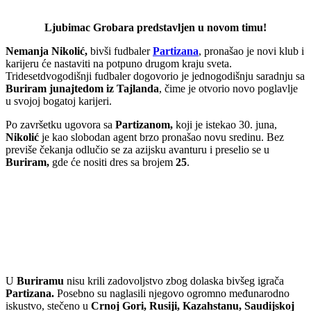
Ljubimac Grobara predstavljen u novom timu!
Nemanja Nikolić,
bivši fudbaler
Partizana
, pronašao je novi klub i
karijeru će nastaviti na potpuno drugom kraju sveta.
Tridesetdvogodišnji fudbaler dogovorio je jednogodišnju saradnju sa
Buriram junajtedom iz Tajlanda
, čime je otvorio novo poglavlje
u svojoj bogatoj karijeri.
Po završetku ugovora sa
Partizanom,
koji je istekao 30. juna,
Nikolić
je kao slobodan agent brzo pronašao novu sredinu. Bez
previše čekanja odlučio se za azijsku avanturu i preselio se u
Buriram,
gde će nositi dres sa brojem
25
.
U
Buriramu
nisu krili zadovoljstvo zbog dolaska bivšeg igrača
Partizana.
Posebno su naglasili njegovo ogromno međunarodno
iskustvo, stečeno u
Crnoj Gori, Rusiji, Kazahstanu, Saudijskoj