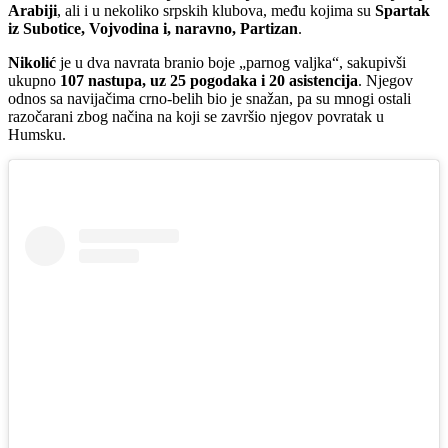
Arabiji
, ali i u nekoliko srpskih klubova, među kojima su
Spartak
iz Subotice, Vojvodina i, naravno, Partizan
.
Nikolić
je u dva navrata branio boje „parnog valjka“, sakupivši
ukupno
107 nastupa, uz 25 pogodaka i 20 asistencija
. Njegov
odnos sa navijačima crno-belih bio je snažan, pa su mnogi ostali
razočarani zbog načina na koji se završio njegov povratak u
Humsku.