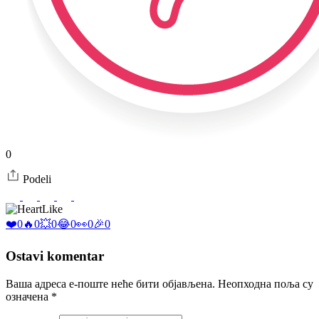
0
Podeli
Like
❤️
0
🔥
0
💥
0
😂
0
👀
0
🎉
0
Ostavi komentar
Ваша адреса е-поште неће бити објављена.
Неопходна поља су
означена
*