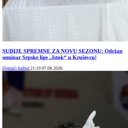
SUDIJE SPREMNE ZA NOVU SEZONU: Održan
seminar Srpske lige „Istok“ u Kruševcu!
Domaći fudbal
21:10
07.08.2026.