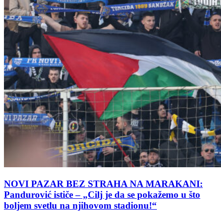
NOVI PAZAR BEZ STRAHA NA MARAKANI:
Pandurović ističe – „Cilj je da se pokažemo u što
boljem svetlu na njihovom stadionu!“