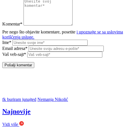
Komentar*
Pre nego što objavite komentare, posetite
i upoznajte se sa uslovima
korišćenja usluge.
Ime*
Email adresa*
Vaš veb-sajt*
fk buriram junajted
Nemanja Nikolić
Najnovije
Vidi više