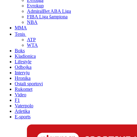
Evroliga
Evrokup
AdmiralBet ABA Liga
FIBA Liga šampiona
NBA
MMA
Tenis
ATP
WTA
Boks
Kladionica
Lifestyle
Odbojka
Intervju
Hronika
Ostali sportovi
Rukomet
Video
F1
Vaterpolo
Atletika
E-sports