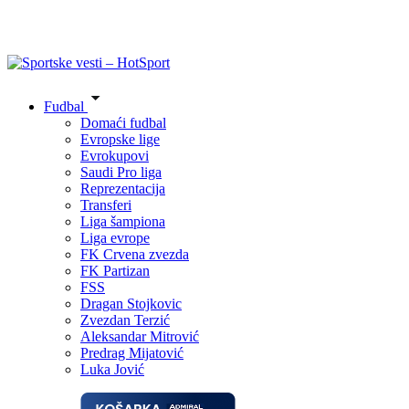
Fudbal
Domaći fudbal
Evropske lige
Evrokupovi
Saudi Pro liga
Reprezentacija
Transferi
Liga šampiona
Liga evrope
FK Crvena zvezda
FK Partizan
FSS
Dragan Stojkovic
Zvezdan Terzić
Aleksandar Mitrović
Predrag Mijatović
Luka Jović