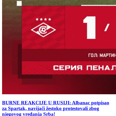
BURNE REAKCIJE U RUSIJI: Albanac potpisao
za Spartak, navijači žestoko protestovali zbog
njegovog vređanja Srba!