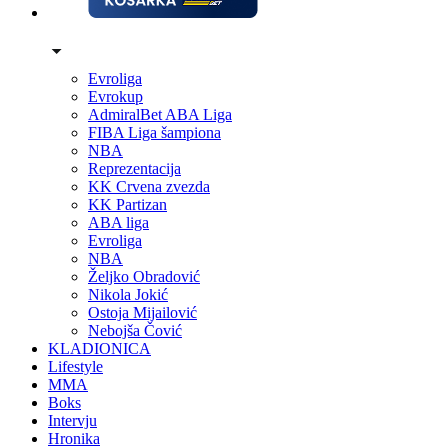
Evroliga
Evrokup
AdmiralBet ABA Liga
FIBA Liga šampiona
NBA
Reprezentacija
KK Crvena zvezda
KK Partizan
ABA liga
Evroliga
NBA
Željko Obradović
Nikola Jokić
Ostoja Mijailović
Nebojša Čović
KLADIONICA
Lifestyle
MMA
Boks
Intervju
Hronika