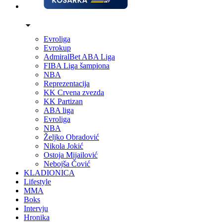
Evroliga
Evrokup
AdmiralBet ABA Liga
FIBA Liga šampiona
NBA
Reprezentacija
KK Crvena zvezda
KK Partizan
ABA liga
Evroliga
NBA
Željko Obradović
Nikola Jokić
Ostoja Mijailović
Nebojša Čović
KLADIONICA
Lifestyle
MMA
Boks
Intervju
Hronika