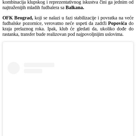
kombinacija klupskog i reprezentativnog iskustva čini ga jednim od
najtraženijih mladih fudbalera sa
Balkana.
OFK Beograd,
koji se nalazi u fazi stabilizacije i povratka na veće
fudbalske pozornice, verovatno neće uspeti da zadrži
Popovića
do
kraja prelaznog roka. Ipak, klub će gledati da, ukoliko dođe do
rastanka, transfer bude realizovan pod najpovoljnijim uslovima.