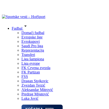
Fudbal
Domaći fudbal
Evropske lige
Evrokupovi
Saudi Pro liga
Reprezentacija
Transferi
Liga šampiona
Liga evrope
FK Crvena zvezda
FK Partizan
FSS
Dragan Stojkovic
Zvezdan Terzić
Aleksandar Mitrović
Predrag Mijatović
Luka Jović