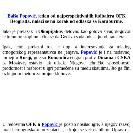
Balša Popović
, jedan od najperspektivnijih fudbalera OFK
Beograda, nalazi se na korak od odlaska sa Karaburme.
Iako je prelazak u
Olimpijakos
delovao kao gotova stvar, dogovor
je trenutno stopiran i čini se da
Grci
za sada odustaju od transfera.
Ipak, letnji prelazni rok je dug, a interesovanje za mladog
crnogorskog reprezentativca ne jenjava.
Popović
je i na nedavnoj
turneji u
Rusiji,
gde su
Romantičari
igrali protiv
Dinama
i
CSKA
iz
Moskve,
ostavio jak utisak. Njegove tehničke sposobnosti,
prodornost i hrabrost u igri primećene su među skautima, što ga čini
ozbiljnom metom za brojne klubove.
U redovima
OFK-a
Popović
je postao nosilac igre, a njegov razvoj
prati i crnogorska reprezentacija, u kojoj se već etablirao. Upravo ta