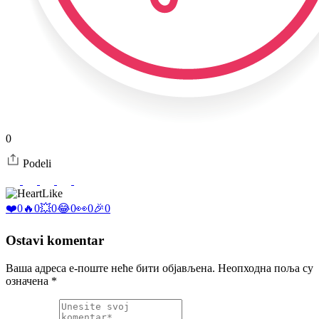
0
Podeli
Like
❤️
0
🔥
0
💥
0
😂
0
👀
0
🎉
0
Ostavi komentar
Ваша адреса е-поште неће бити објављена.
Неопходна поља су
означена
*