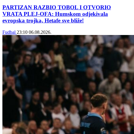
PARTIZAN RAZBIO TOBOL I OTVORIO
VRATA PLEJ-OFA: Humskom odjekivala
evropska trojka, Hetafe sve bliže!
Fudbal
23:10
06.08.2026.