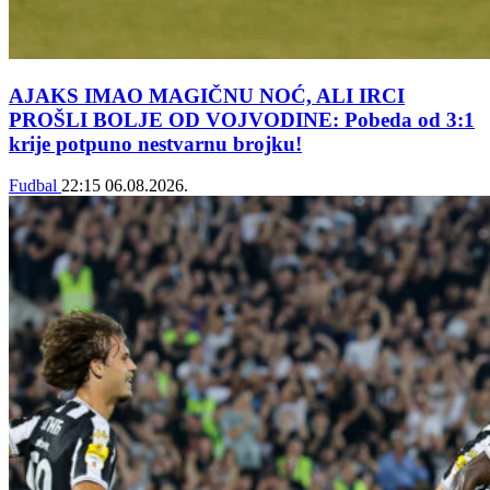
AJAKS IMAO MAGIČNU NOĆ, ALI IRCI
PROŠLI BOLJE OD VOJVODINE: Pobeda od 3:1
krije potpuno nestvarnu brojku!
Fudbal
22:15
06.08.2026.