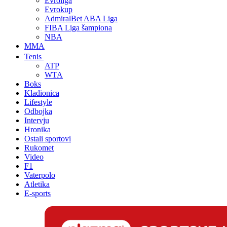
Evroliga
Evrokup
AdmiralBet ABA Liga
FIBA Liga šampiona
NBA
MMA
Tenis
ATP
WTA
Boks
Kladionica
Lifestyle
Odbojka
Intervju
Hronika
Ostali sportovi
Rukomet
Video
F1
Vaterpolo
Atletika
E-sports