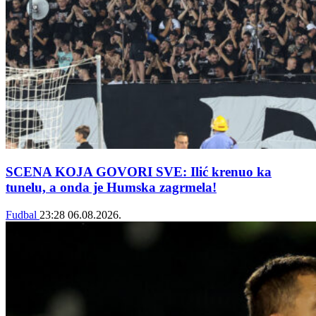
SCENA KOJA GOVORI SVE: Ilić krenuo ka
tunelu, a onda je Humska zagrmela!
Fudbal
23:28
06.08.2026.