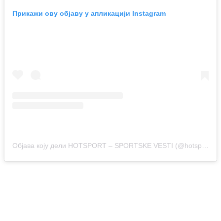
Прикажи ову објаву у апликацији Instagram
Објава коју дели HOTSPORT – SPORTSKE VESTI (@hotsport.rs)