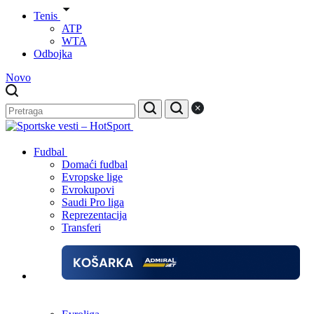
Tenis
ATP
WTA
Odbojka
Novo
Fudbal
Domaći fudbal
Evropske lige
Evrokupovi
Saudi Pro liga
Reprezentacija
Transferi