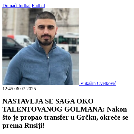
Domaći fudbal
Fudbal
Vukašin Cvetković
12:45
06.07.2025.
NASTAVLJA SE SAGA OKO
TALENTOVANOG GOLMANA: Nakon
što je propao transfer u Grčku, okreće se
prema Rusiji!