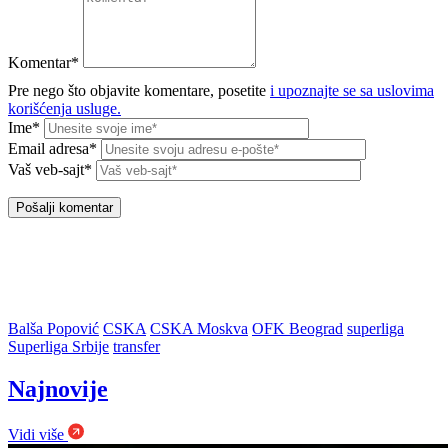
Komentar*
Pre nego što objavite komentare, posetite
i upoznajte se sa uslovima
korišćenja usluge.
Ime*
Email adresa*
Vaš veb-sajt*
Balša Popović
CSKA
CSKA Moskva
OFK Beograd
superliga
Superliga Srbije
transfer
Najnovije
Vidi više