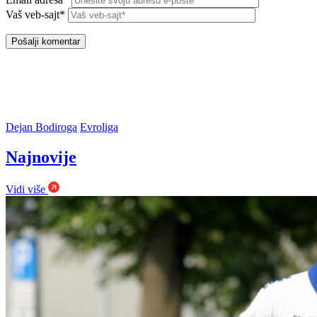
Vaš veb-sajt*
Dejan Bodiroga
Evroliga
Najnovije
Vidi više