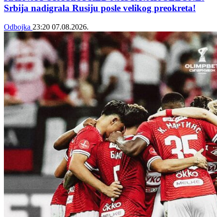
Srbija nadigrala Rusiju posle velikog preokreta!
Odbojka
23:20
07.08.2026.