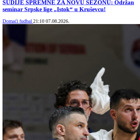
SUDIJE SPREMNE ZA NOVU SEZONU: Održan
seminar Srpske lige „Istok“ u Kruševcu!
Domaći fudbal
21:10
07.08.2026.