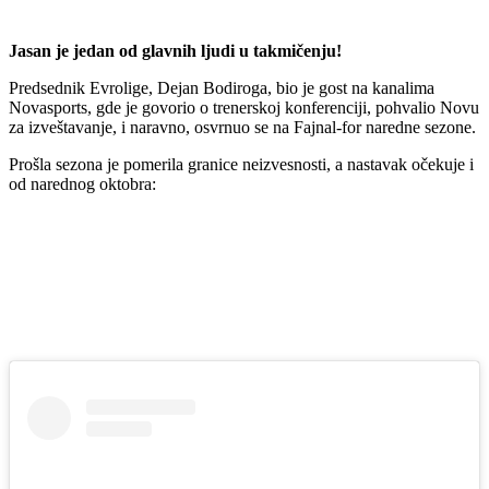
Jasan je jedan od glavnih ljudi u takmičenju!
Predsednik Evrolige, Dejan Bodiroga, bio je gost na kanalima
Novasports, gde je govorio o trenerskoj konferenciji, pohvalio Novu
za izveštavanje, i naravno, osvrnuo se na Fajnal-for naredne sezone.
Prošla sezona je pomerila granice neizvesnosti, a nastavak očekuje i
od narednog oktobra: