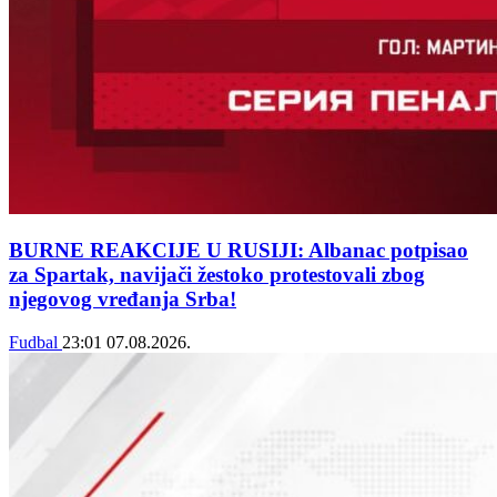
BURNE REAKCIJE U RUSIJI: Albanac potpisao
za Spartak, navijači žestoko protestovali zbog
njegovog vređanja Srba!
Fudbal
23:01
07.08.2026.