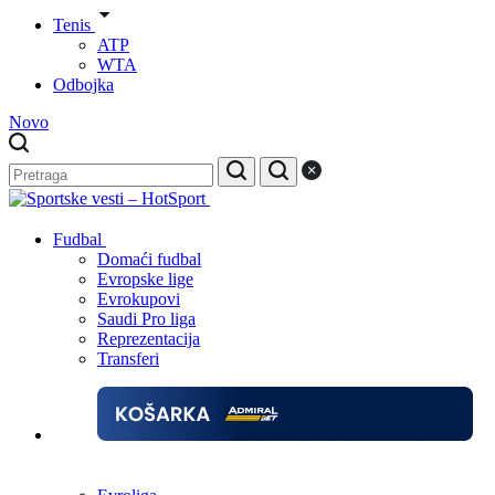
Tenis
ATP
WTA
Odbojka
Novo
Fudbal
Domaći fudbal
Evropske lige
Evrokupovi
Saudi Pro liga
Reprezentacija
Transferi