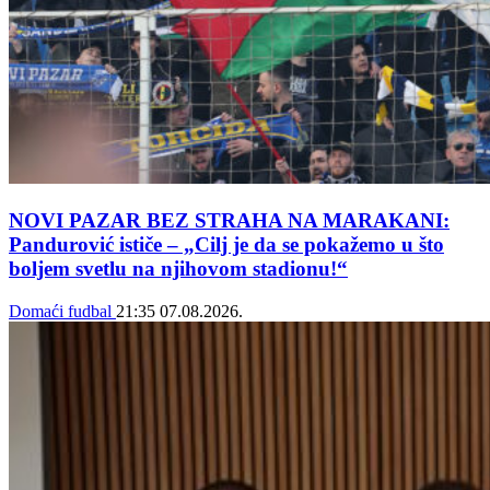
NOVI PAZAR BEZ STRAHA NA MARAKANI:
Pandurović ističe – „Cilj je da se pokažemo u što
boljem svetlu na njihovom stadionu!“
Domaći fudbal
21:35
07.08.2026.