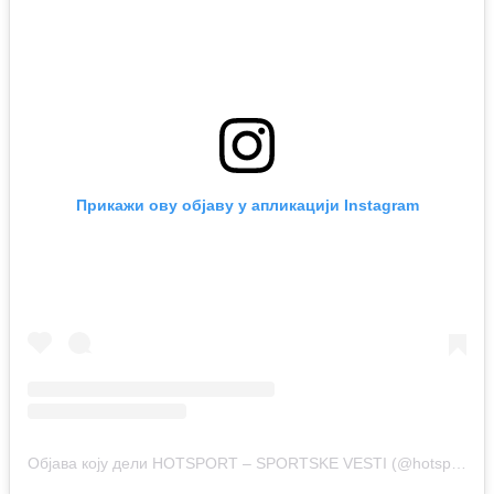
Прикажи ову објаву у апликацији Instagram
Објава коју дели HOTSPORT – SPORTSKE VESTI (@hotsport.rs)