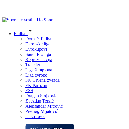
Fudbal
Domaći fudbal
Evropske lige
Evrokupovi
Saudi Pro liga
Reprezentacija
Transferi
Liga šampiona
Liga evrope
FK Crvena zvezda
FK Partizan
FSS
Dragan Stojkovic
Zvezdan Terzić
Aleksandar Mitrović
Predrag Mijatović
Luka Jović