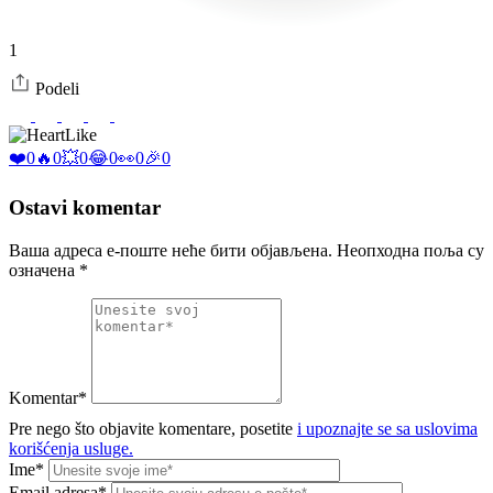
1
Podeli
Like
❤️
0
🔥
0
💥
0
😂
0
👀
0
🎉
0
Ostavi komentar
Ваша адреса е-поште неће бити објављена.
Неопходна поља су
означена
*
Komentar*
Pre nego što objavite komentare, posetite
i upoznajte se sa uslovima
korišćenja usluge.
Ime*
Email adresa*