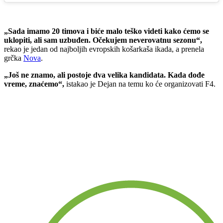
„Sada imamo 20 timova i biće malo teško videti kako ćemo se
uklopiti, ali sam uzbuđen. Očekujem neverovatnu sezonu“,
rekao je jedan od najboljih evropskih košarkaša ikada, a prenela
grčka
Nova
.
„Još ne znamo, ali postoje dva velika kandidata. Kada dođe
vreme, znaćemo“,
istakao je Dejan na temu ko će organizovati F4.