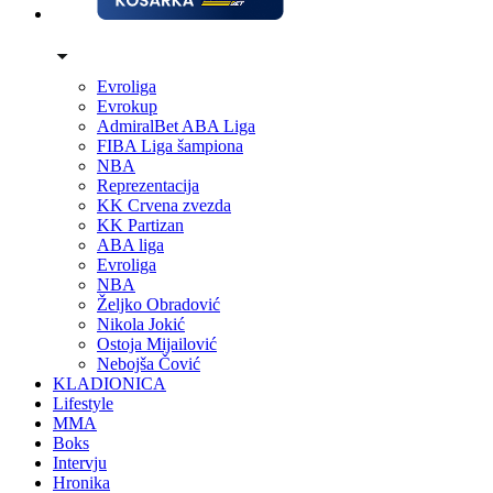
Evroliga
Evrokup
AdmiralBet ABA Liga
FIBA Liga šampiona
NBA
Reprezentacija
KK Crvena zvezda
KK Partizan
ABA liga
Evroliga
NBA
Željko Obradović
Nikola Jokić
Ostoja Mijailović
Nebojša Čović
KLADIONICA
Lifestyle
MMA
Boks
Intervju
Hronika