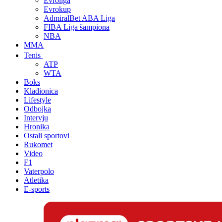
Evroliga
Evrokup
AdmiralBet ABA Liga
FIBA Liga šampiona
NBA
MMA
Tenis
ATP
WTA
Boks
Kladionica
Lifestyle
Odbojka
Intervju
Hronika
Ostali sportovi
Rukomet
Video
F1
Vaterpolo
Atletika
E-sports