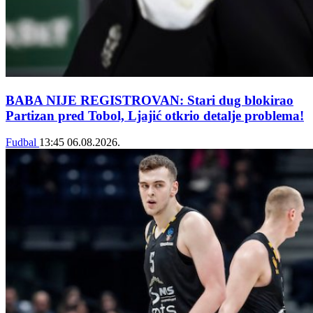
BABA NIJE REGISTROVAN: Stari dug blokirao
Partizan pred Tobol, Ljajić otkrio detalje problema!
Fudbal
13:45
06.08.2026.