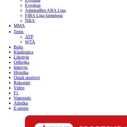
Evroliga
Evrokup
AdmiralBet ABA Liga
FIBA Liga šampiona
NBA
MMA
Tenis
ATP
WTA
Boks
Kladionica
Lifestyle
Odbojka
Intervju
Hronika
Ostali sportovi
Rukomet
Video
F1
Vaterpolo
Atletika
E-sports