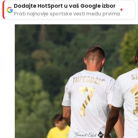
Dodajte HotSport u vaš Google izbor
+
Prati najnovije sportske vesti među prvima