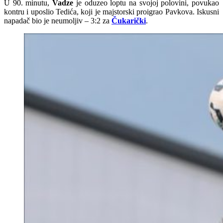
U 90. minutu,
Vadze
je oduzeo loptu na svojoj polovini, povukao
kontru i uposlio Tedića, koji je majstorski proigrao Pavkova. Iskusni
napadač bio je neumoljiv – 3:2 za
Čukarički
.