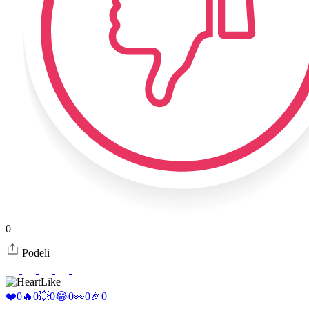
0
Podeli
Like
❤️
0
🔥
0
💥
0
😂
0
👀
0
🎉
0