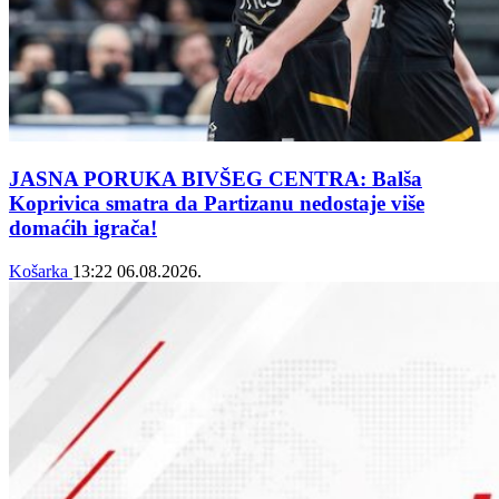
JASNA PORUKA BIVŠEG CENTRA: Balša
Koprivica smatra da Partizanu nedostaje više
domaćih igrača!
Košarka
13:22
06.08.2026.