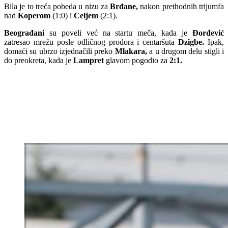
Bila je to treća pobeda u nizu za
Brđane,
nakon prethodnih trijumfa
nad
Koperom
(1:0) i
Celjem
(2:1).
Beograđani
su poveli već na startu meča, kada je
Đorđević
zatresao mrežu posle odličnog prodora i centaršuta
Dzigbe.
Ipak,
domaći su ubrzo izjednačili preko
Mlakara,
a u drugom delu stigli i
do preokreta, kada je
Lampret
glavom pogodio za
2:1.