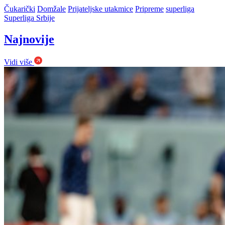
Čukarički
Domžale
Prijateljske utakmice
Pripreme
superliga
Superliga Srbije
Najnovije
Vidi više