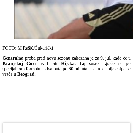
FOTO; M Rašić/Čukarički
Generalna
proba pred novu sezonu zakazana je za 9. jul, kada će u
Kranjskoj Gori
rival biti
Rijeka.
Taj susret igraće se po
specijalnom formatu – dva puta po 60 minuta, a dan kasnije ekipa se
vraća u
Beograd.