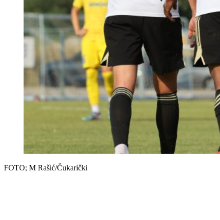
FOTO; M Rašić/Čukarički