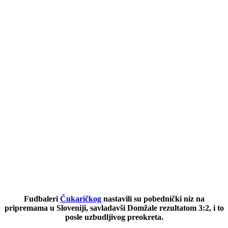
Fudbaleri
Čukaričkog
nastavili su pobednički niz na
pripremama u Sloveniji, savladavši Domžale rezultatom 3:2, i to
posle uzbudljivog preokreta.