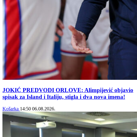
JOKIĆ PREDVODI ORLOVE: Alimpijević objavio
spisak za Island i Italiju, stigla i dva nova imena!
Košarka
14:50
06.08.2026.