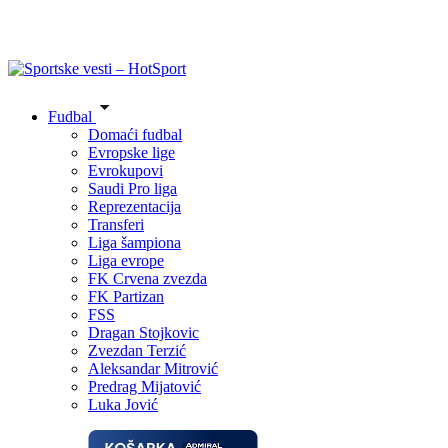
Fudbal
Domaći fudbal
Evropske lige
Evrokupovi
Saudi Pro liga
Reprezentacija
Transferi
Liga šampiona
Liga evrope
FK Crvena zvezda
FK Partizan
FSS
Dragan Stojkovic
Zvezdan Terzić
Aleksandar Mitrović
Predrag Mijatović
Luka Jović