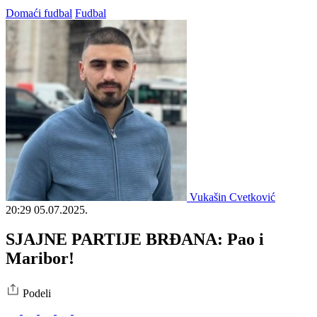
Domaći fudbal
Fudbal
Vukašin Cvetković
20:29
05.07.2025.
SJAJNE PARTIJE BRĐANA: Pao i
Maribor!
Podeli