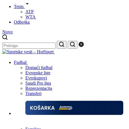
Tenis
ATP
WTA
Odbojka
Novo
Fudbal
Domaći fudbal
Evropske lige
Evrokupovi
Saudi Pro liga
Reprezentacija
Transferi