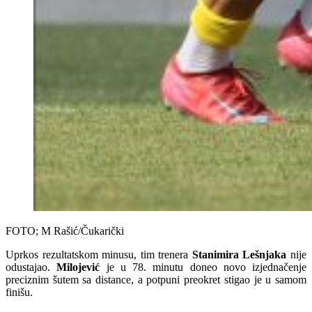
FOTO; M Rašić/Čukarički
Uprkos rezultatskom minusu, tim trenera
Stanimira Lešnjaka
nije
odustajao.
Milojević
je u 78. minutu doneo novo izjednačenje
preciznim šutem sa distance, a potpuni preokret stigao je u samom
finišu.