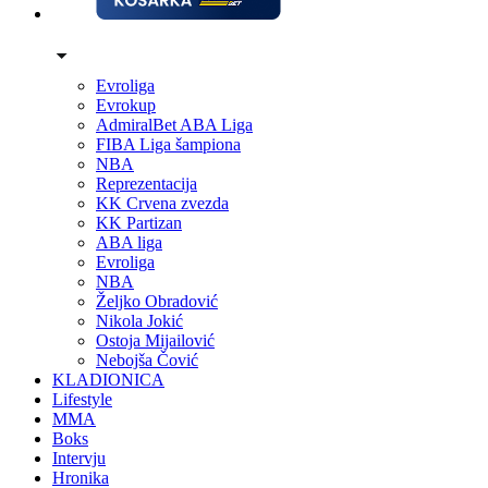
Evroliga
Evrokup
AdmiralBet ABA Liga
FIBA Liga šampiona
NBA
Reprezentacija
KK Crvena zvezda
KK Partizan
ABA liga
Evroliga
NBA
Željko Obradović
Nikola Jokić
Ostoja Mijailović
Nebojša Čović
KLADIONICA
Lifestyle
MMA
Boks
Intervju
Hronika