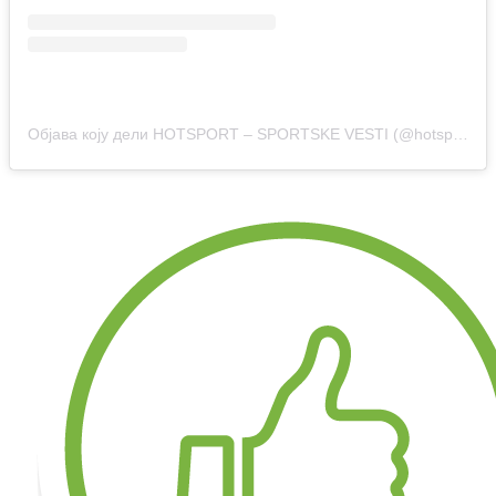
Објава коју дели HOTSPORT – SPORTSKE VESTI (@hotsport.rs)