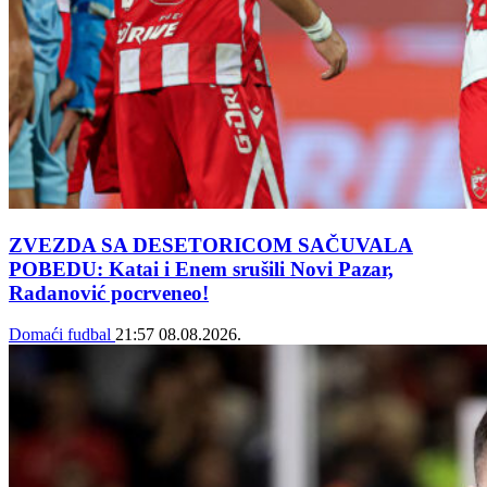
ZVEZDA SA DESETORICOM SAČUVALA
POBEDU: Katai i Enem srušili Novi Pazar,
Radanović pocrveneo!
Domaći fudbal
21:57
08.08.2026.