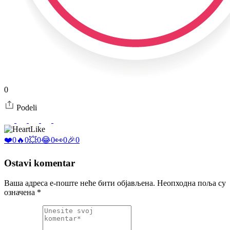
0
Podeli
Like
❤️
0
🔥
0
💥
0
😂
0
👀
0
🎉
0
Ostavi komentar
Ваша адреса е-поште неће бити објављена.
Неопходна поља су
означена
*