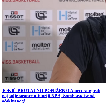
JOKIĆ BRUTALNO PONIŽEN?! Ameri rangirali
najbolje strance u istoriji NBA, Somborac ispod
očekivanog!