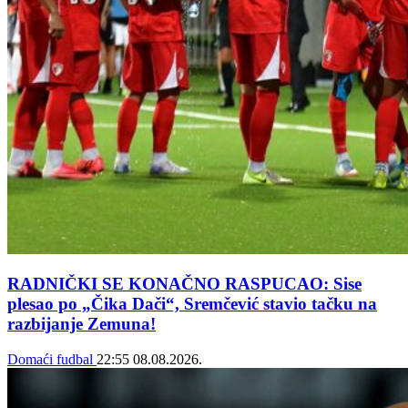
RADNIČKI SE KONAČNO RASPUCAO: Sise
plesao po „Čika Dači“, Sremčević stavio tačku na
razbijanje Zemuna!
Domaći fudbal
22:55
08.08.2026.