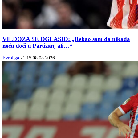
VILDOZA SE OGLASIO: „Rekao sam da nikada
neću doći u Partizan, ali…“
Evroliga
21:15
08.08.2026.