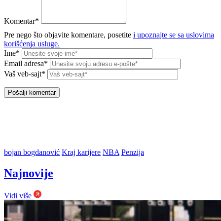
Komentar*
Pre nego što objavite komentare, posetite
i upoznajte se sa uslovima
korišćenja usluge.
Ime*
Email adresa*
Vaš veb-sajt*
bojan bogdanović
Kraj karijere
NBA
Penzija
Najnovije
Vidi više