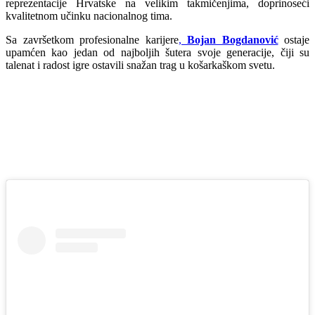
reprezentacije Hrvatske na velikim takmičenjima, doprinoseći
kvalitetnom učinku nacionalnog tima.
Sa završetkom profesionalne karijere
,
Bojan Bogdanović
ostaje
upamćen kao jedan od najboljih šutera svoje generacije, čiji su
talenat i radost igre ostavili snažan trag u košarkaškom svetu.