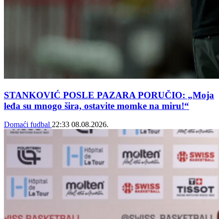
STANKOVIĆ POSLE PAZARA PORUČIO: „Moja
leđa su mnogo šira, ostavite momke na miru!“
Domaći fudbal
22:33
08.08.2026.