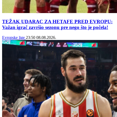
TEŽAK UDARAC ZA HETAFE PRED EVROPU:
Važan igrač završio sezonu pre nego što je počela!
Evropske lige
23:50
08.08.2026.