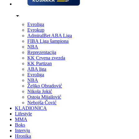
Evroliga
Evrokup
AdmiralBet ABA Liga
FIBA Liga šampiona
NBA
Reprezentacija
KK Crvena zvezda
KK Partizan
ABA liga
Evroliga
NBA
Željko Obradović
Nikola Jokić
Ostoja Mijailović
Nebojša Čović
KLADIONICA
Lifestyle
MMA
Boks
Intervju
Hronika