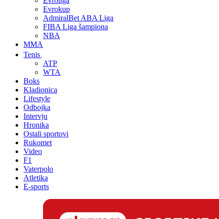
Evroliga
Evrokup
AdmiralBet ABA Liga
FIBA Liga šampiona
NBA
MMA
Tenis
ATP
WTA
Boks
Kladionica
Lifestyle
Odbojka
Intervju
Hronika
Ostali sportovi
Rukomet
Video
F1
Vaterpolo
Atletika
E-sports