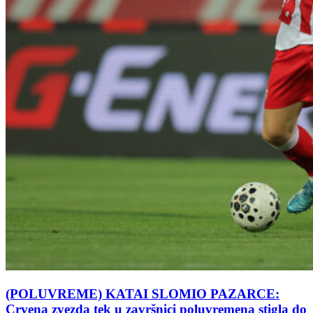
(POLUVREME) KATAI SLOMIO PAZARCE:
Crvena zvezda tek u završnici poluvremena stigla do