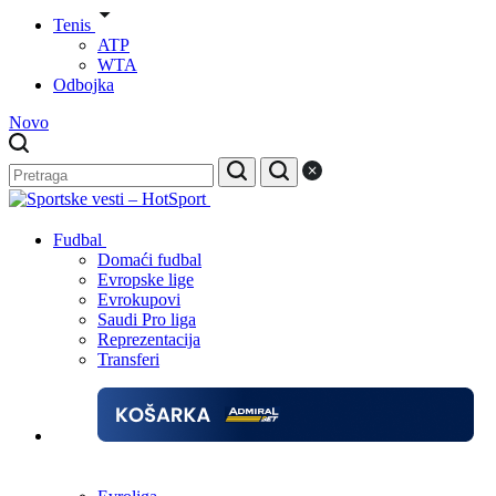
Tenis
ATP
WTA
Odbojka
Novo
Fudbal
Domaći fudbal
Evropske lige
Evrokupovi
Saudi Pro liga
Reprezentacija
Transferi