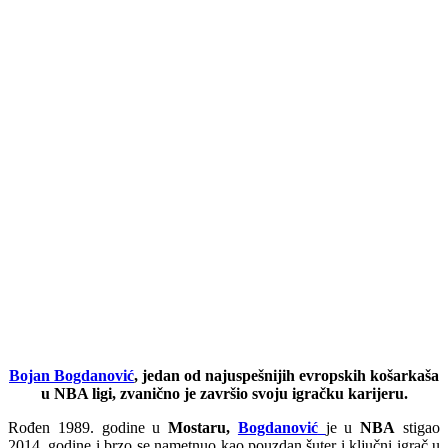
Bojan Bogdanović
, jedan od najuspešnijih evropskih košarkaša
u NBA ligi, zvanično je završio svoju igračku karijeru.
Rođen 1989. godine u
Mostaru,
Bogdanović
je u
NBA
stigao
2014. godine i brzo se nametnuo kao pouzdan šuter i ključni igrač u