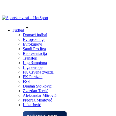
Fudbal
Domaći fudbal
Evropske lige
Evrokupovi
Saudi Pro liga
Reprezentacija
Transferi
Liga šampiona
Liga evrope
FK Crvena zvezda
FK Partizan
FSS
Dragan Stojkovic
Zvezdan Terzić
Aleksandar Mitrović
Predrag Mijatović
Luka Jović