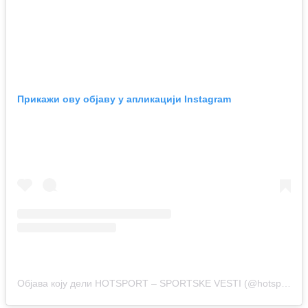
Прикажи ову објаву у апликацији Instagram
Објава коју дели HOTSPORT – SPORTSKE VESTI (@hotsport.rs)