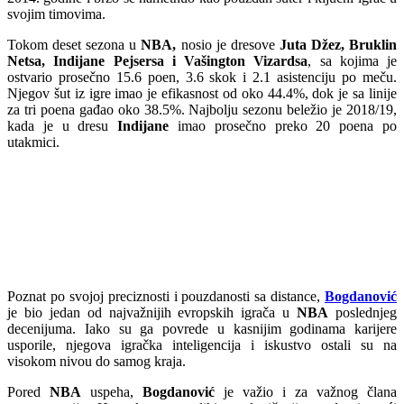
svojim timovima.
Tokom deset sezona u
NBA,
nosio je dresove
Juta Džez, Bruklin
Netsa, Indijane Pejsersa i Vašington Vizardsa
, sa kojima je
ostvario prosečno 15.6 poen, 3.6 skok i 2.1 asistenciju po meču.
Njegov šut iz igre imao je efikasnost od oko 44.4%, dok je sa linije
za tri poena gađao oko 38.5%. Najbolju sezonu beležio je 2018/19,
kada je u dresu
Indijane
imao prosečno preko 20 poena po
utakmici.
Poznat po svojoj preciznosti i pouzdanosti sa distance,
Bogdanović
je bio jedan od najvažnijih evropskih igrača u
NBA
poslednjeg
decenijuma. Iako su ga povrede u kasnijim godinama karijere
usporile, njegova igračka inteligencija i iskustvo ostali su na
visokom nivou do samog kraja.
Pored
NBA
uspeha,
Bogdanović
je važio i za važnog člana