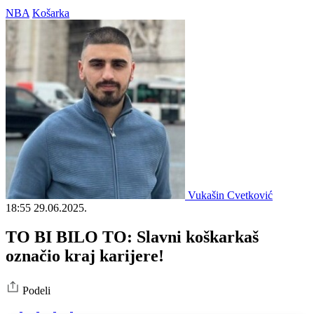
NBA
Košarka
Vukašin Cvetković
18:55
29.06.2025.
TO BI BILO TO: Slavni koškarkaš
označio kraj karijere!
Podeli