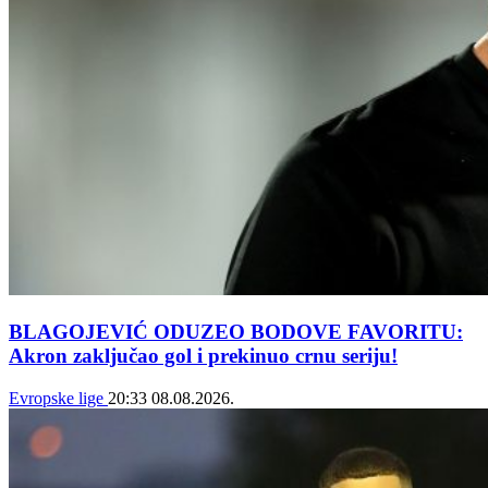
BLAGOJEVIĆ ODUZEO BODOVE FAVORITU:
Akron zaključao gol i prekinuo crnu seriju!
Evropske lige
20:33
08.08.2026.