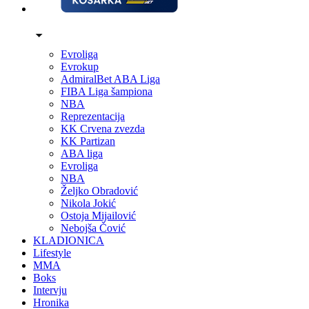
Evroliga
Evrokup
AdmiralBet ABA Liga
FIBA Liga šampiona
NBA
Reprezentacija
KK Crvena zvezda
KK Partizan
ABA liga
Evroliga
NBA
Željko Obradović
Nikola Jokić
Ostoja Mijailović
Nebojša Čović
KLADIONICA
Lifestyle
MMA
Boks
Intervju
Hronika