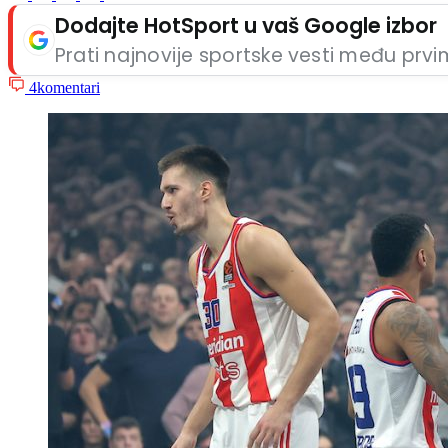
Dodajte HotSport u vaš Google izbor
Prati najnovije sportske vesti među prv
4
komentari