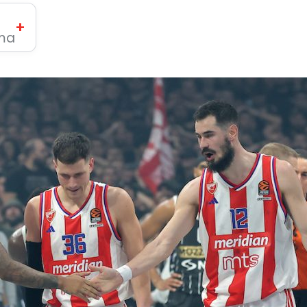
+
ima