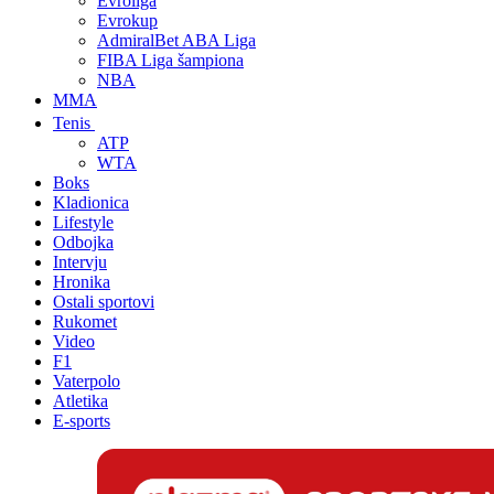
Evroliga
Evrokup
AdmiralBet ABA Liga
FIBA Liga šampiona
NBA
MMA
Tenis
ATP
WTA
Boks
Kladionica
Lifestyle
Odbojka
Intervju
Hronika
Ostali sportovi
Rukomet
Video
F1
Vaterpolo
Atletika
E-sports