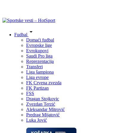
Fudbal
Domaći fudbal
Evropske lige
Evrokupovi
Saudi Pro liga
Reprezentacija
Transferi
Liga šampiona
Liga evrope
FK Crvena zvezda
FK Partizan
FSS
Dragan Stojkovic
Zvezdan Terzić
Aleksandar Mitrović
Predrag Mijatović
Luka Jović