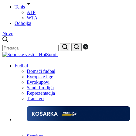
Tenis
ATP
WTA
Odbojka
Novo
Fudbal
Domaći fudbal
Evropske lige
Evrokupovi
Saudi Pro liga
Reprezentacija
Transferi