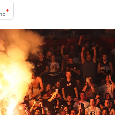
+
ima