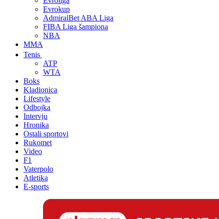
Evroliga
Evrokup
AdmiralBet ABA Liga
FIBA Liga šampiona
NBA
MMA
Tenis
ATP
WTA
Boks
Kladionica
Lifestyle
Odbojka
Intervju
Hronika
Ostali sportovi
Rukomet
Video
F1
Vaterpolo
Atletika
E-sports