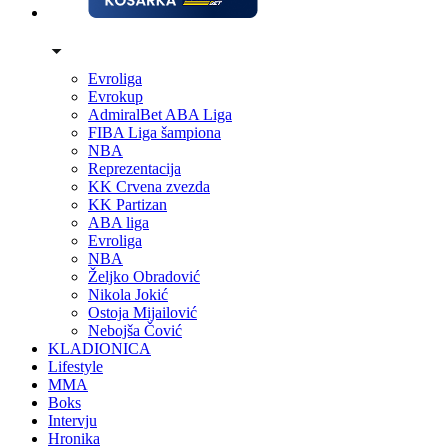
Evroliga
Evrokup
AdmiralBet ABA Liga
FIBA Liga šampiona
NBA
Reprezentacija
KK Crvena zvezda
KK Partizan
ABA liga
Evroliga
NBA
Željko Obradović
Nikola Jokić
Ostoja Mijailović
Nebojša Čović
KLADIONICA
Lifestyle
MMA
Boks
Intervju
Hronika