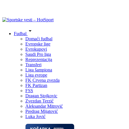
Fudbal
Domaći fudbal
Evropske lige
Evrokupovi
Saudi Pro liga
Reprezentacija
Transferi
Liga šampiona
Liga evrope
FK Crvena zvezda
FK Partizan
FSS
Dragan Stojkovic
Zvezdan Terzić
Aleksandar Mitrović
Predrag Mijatović
Luka Jović