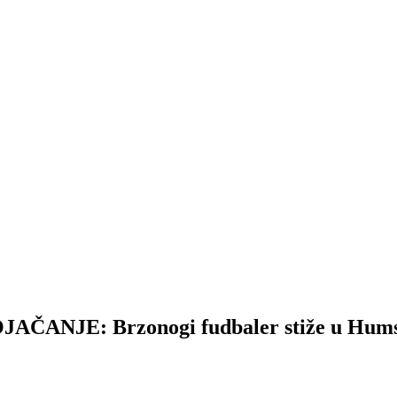
NJE: Brzonogi fudbaler stiže u Hums