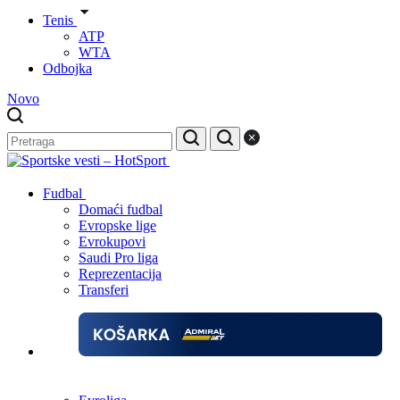
Tenis
ATP
WTA
Odbojka
Novo
Fudbal
Domaći fudbal
Evropske lige
Evrokupovi
Saudi Pro liga
Reprezentacija
Transferi