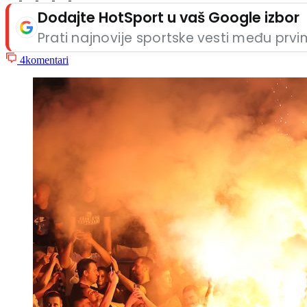
Dodajte HotSport u vaš Google izbor
Prati najnovije sportske vesti među prv
4
komentari