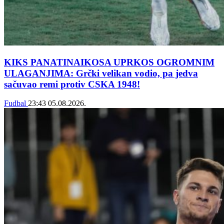
KIKS PANATINAIKOSA UPRKOS OGROMNIM
ULAGANJIMA: Grčki velikan vodio, pa jedva
sačuvao remi protiv CSKA 1948!
Fudbal
23:43
05.08.2026.