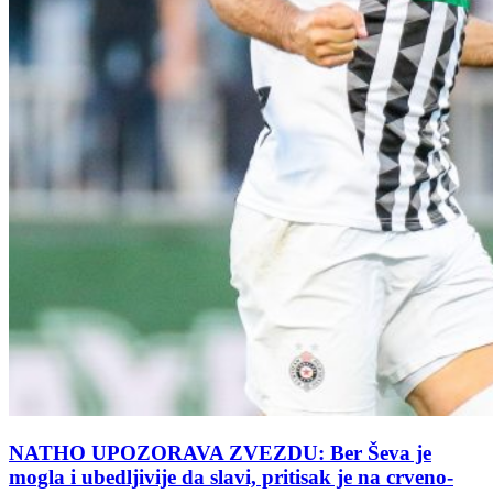
NATHO UPOZORAVA ZVEZDU: Ber Ševa je
mogla i ubedljivije da slavi, pritisak je na crveno-