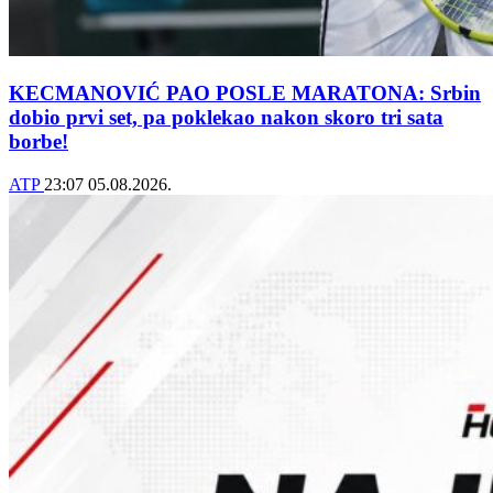
KECMANOVIĆ PAO POSLE MARATONA: Srbin
dobio prvi set, pa poklekao nakon skoro tri sata
borbe!
ATP
23:07
05.08.2026.