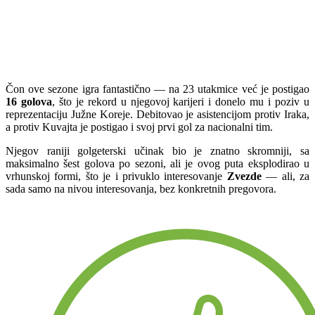
Čon ove sezone igra fantastično — na 23 utakmice već je postigao
16 golova
, što je rekord u njegovoj karijeri i donelo mu i poziv u
reprezentaciju Južne Koreje. Debitovao je asistencijom protiv Iraka,
a protiv Kuvajta je postigao i svoj prvi gol za nacionalni tim.
Njegov raniji golgeterski učinak bio je znatno skromniji, sa
maksimalno šest golova po sezoni, ali je ovog puta eksplodirao u
vrhunskoj formi, što je i privuklo interesovanje
Zvezde
— ali, za
sada samo na nivou interesovanja, bez konkretnih pregovora.