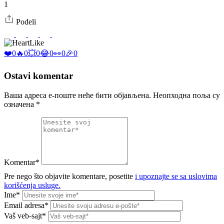
1
Podeli
Like
❤️
0
🔥
0
💥
0
😂
0
👀
0
🎉
0
Ostavi komentar
Ваша адреса е-поште неће бити објављена.
Неопходна поља су
означена
*
Komentar*
Pre nego što objavite komentare, posetite
i upoznajte se sa uslovima
korišćenja usluge.
Ime*
Email adresa*
Vaš veb-sajt*