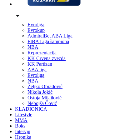
Evroliga
Evrokup
AdmiralBet ABA Liga
FIBA Liga šampiona
NBA
Reprezentacija
KK Crvena zvezda
KK Partizan
ABA liga
Evroliga
NBA
Željko Obradović
Nikola Jokić
Ostoja Mijailović
Nebojša Čović
KLADIONICA
Lifestyle
MMA
Boks
Intervju
Hronika