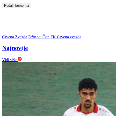
Crvena Zvezda
Džin vu Čon
FK Crvena zvezda
Najnovije
Vidi više