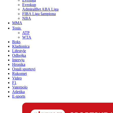
Evroliga
Evrokup
AdmiralBet ABA Liga
FIBA Liga šampiona
NBA
MMA
Tenis
ATP
WTA
Boks
Kladionica
Lifestyle
Odbojka
Intervju
Hronika
Ostali sportovi
Rukomet
Video
F1
Vaterpolo
Atletika
E-sports