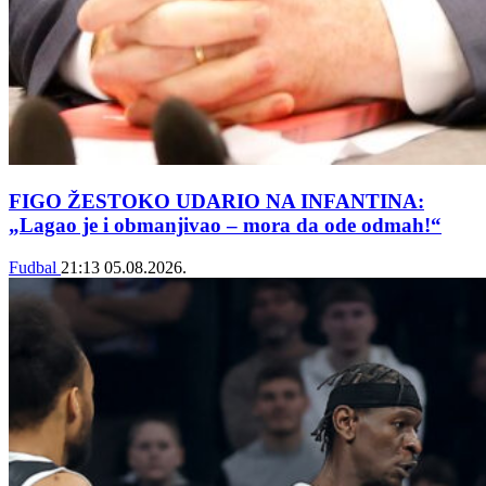
FIGO ŽESTOKO UDARIO NA INFANTINA:
„Lagao je i obmanjivao – mora da ode odmah!“
Fudbal
21:13
05.08.2026.