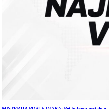
MISTERIJA POSLE IGARA: Pet boksera nestalo u