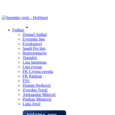
Fudbal
Domaći fudbal
Evropske lige
Evrokupovi
Saudi Pro liga
Reprezentacija
Transferi
Liga šampiona
Liga evrope
FK Crvena zvezda
FK Partizan
FSS
Dragan Stojkovic
Zvezdan Terzić
Aleksandar Mitrović
Predrag Mijatović
Luka Jović