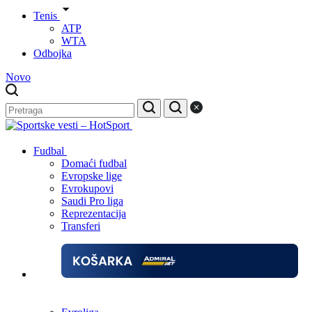
Tenis
ATP
WTA
Odbojka
Novo
Fudbal
Domaći fudbal
Evropske lige
Evrokupovi
Saudi Pro liga
Reprezentacija
Transferi