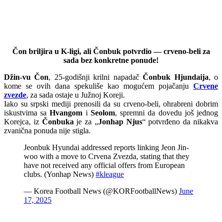
Čon briljira u K-ligi, ali Čonbuk potvrdio — crveno-beli za
sada bez konkretne ponude!
Džin-vu Čon
, 25-godišnji krilni napadač
Čonbuk Hjundaija
, o
kome se ovih dana spekuliše kao mogućem pojačanju
Crvene
zvezde
, za sada ostaje u Južnoj Koreji.
Iako su srpski mediji prenosili da su crveno-beli, ohrabreni dobrim
iskustvima sa
Hvangom
i
Seolom
, spremni da dovedu još jednog
Korejca, iz
Čonbuka
je za „
Jonhap Njus
“ potvrđeno da nikakva
zvanična ponuda nije stigla.
Jeonbuk Hyundai addressed reports linking Jeon Jin-
woo with a move to Crvena Zvezda, stating that they
have not received any official offers from European
clubs. (Yonhap News)
#kleague
— Korea Football News (@KORFootballNews)
June
17, 2025