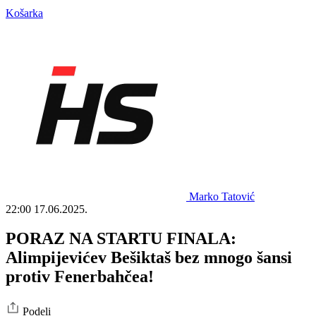
Košarka
Marko Tatović
22:00
17.06.2025.
PORAZ NA STARTU FINALA:
Alimpijevićev Bešiktaš bez mnogo šansi
protiv Fenerbahčea!
Podeli