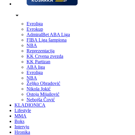
Evroliga
Evrokup
AdmiralBet ABA Liga
FIBA Liga šampiona
NBA
Reprezentacija
KK Crvena zvezda
KK Partizan
ABA liga
Evroliga
NBA
Željko Obradović
Nikola Jokić
Ostoja Mijailović
Nebojša Čović
KLADIONICA
Lifestyle
MMA
Boks
Intervju
Hronika