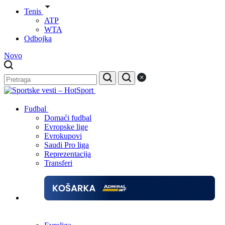
Tenis
ATP
WTA
Odbojka
Novo
Fudbal
Domaći fudbal
Evropske lige
Evrokupovi
Saudi Pro liga
Reprezentacija
Transferi