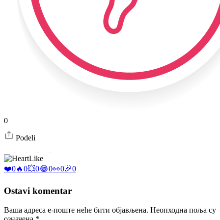
0
Podeli
Like
❤️
0
🔥
0
💥
0
😂
0
👀
0
🎉
0
Ostavi komentar
Ваша адреса е-поште неће бити објављена.
Неопходна поља су
означена
*