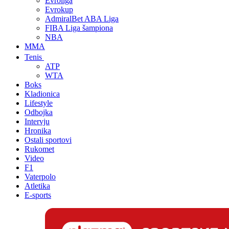
Evroliga
Evrokup
AdmiralBet ABA Liga
FIBA Liga šampiona
NBA
MMA
Tenis
ATP
WTA
Boks
Kladionica
Lifestyle
Odbojka
Intervju
Hronika
Ostali sportovi
Rukomet
Video
F1
Vaterpolo
Atletika
E-sports