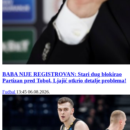
BABA NIJE REGISTROVAN: Stari dug blokirao
Partizan pred Tobol, Ljajić otkrio detalje problema!
Fudbal
13:45
06.08.2026.