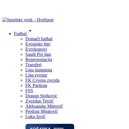
Fudbal
Domaći fudbal
Evropske lige
Evrokupovi
Saudi Pro liga
Reprezentacija
Transferi
Liga šampiona
Liga evrope
FK Crvena zvezda
FK Partizan
FSS
Dragan Stojkovic
Zvezdan Terzić
Aleksandar Mitrović
Predrag Mijatović
Luka Jović