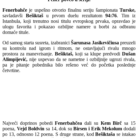
Fenerbahče
je uspešno otvorio finalnu seriju šampionata
Turske,
savladavši
Bešiktaš
u prvom duelu rezultatom
94:76
. Tim iz
Istanbula, koji trenutno nosi titulu evropskog prvaka, opravdao je
ulogu favorita i pokazao ozbiljne namere u borbi za odbranu
domaće titule.
Od samog starta susreta, izabranici
Šarunasa Jasikevičiusa
preuzeli
su kontrolu nad igrom i ritmom, ne ostavljajući rivalu mnogo
prostora za manevrisanje.
Bešiktaš,
koji sa klupe predvodi
Dušan
Alimpijević,
nije uspevao da se nametne i ozbiljnije ugrozi rivala,
pa je pitanje pobednika bilo rešeno već do početka poslednje
četvrtine.
Najveći doprinos pobedi
Fenerbahčea
dali su
Kem Birč
sa 15
poena,
Vejd Boldvin
sa 14, dok su
Birsen i Erik Mekolum
dodali
po 13, odnosno 12 poena. S druge strane, kod
Bešiktaša
se istakao