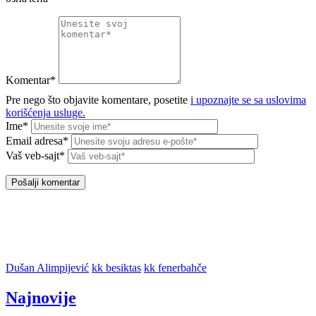
Komentar*
Pre nego što objavite komentare, posetite
i upoznajte se sa uslovima
korišćenja usluge.
Ime*
Email adresa*
Vaš veb-sajt*
Dušan Alimpijević
kk besiktas
kk fenerbahče
Najnovije