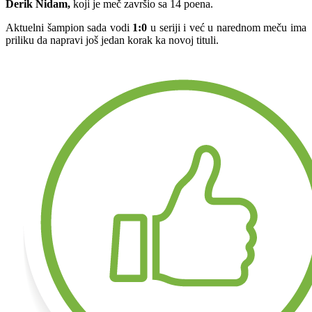
Derik Nidam,
koji je meč završio sa 14 poena.
Aktuelni šampion sada vodi
1:0
u seriji i već u narednom meču ima
priliku da napravi još jedan korak ka novoj tituli.