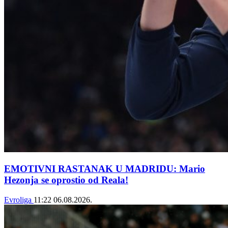
EMOTIVNI RASTANAK U MADRIDU: Mario
Hezonja se oprostio od Reala!
Evroliga
11:22
06.08.2026.