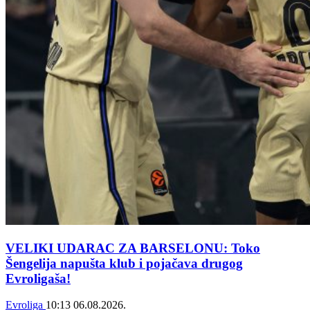
VELIKI UDARAC ZA BARSELONU: Toko
Šengelija napušta klub i pojačava drugog
Evroligaša!
Evroliga
10:13
06.08.2026.