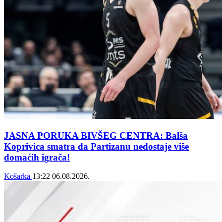
JASNA PORUKA BIVŠEG CENTRA: Balša
Koprivica smatra da Partizanu nedostaje više
domaćih igrača!
Košarka
13:22
06.08.2026.