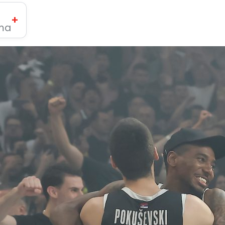
+
ima