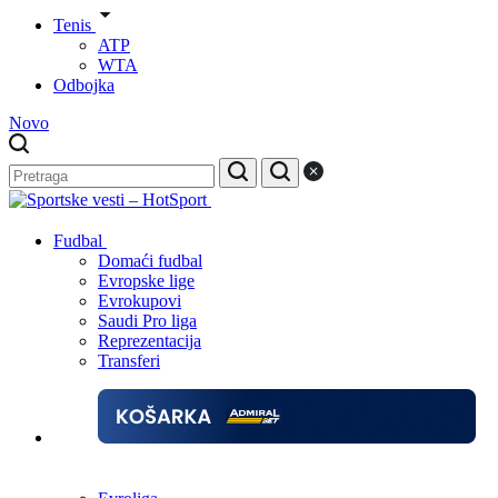
Tenis
ATP
WTA
Odbojka
Novo
Fudbal
Domaći fudbal
Evropske lige
Evrokupovi
Saudi Pro liga
Reprezentacija
Transferi