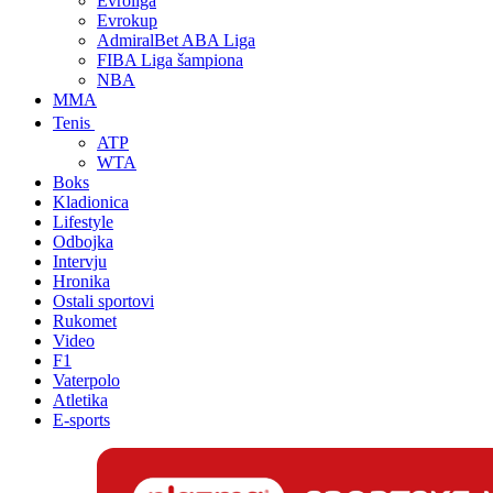
Evroliga
Evrokup
AdmiralBet ABA Liga
FIBA Liga šampiona
NBA
MMA
Tenis
ATP
WTA
Boks
Kladionica
Lifestyle
Odbojka
Intervju
Hronika
Ostali sportovi
Rukomet
Video
F1
Vaterpolo
Atletika
E-sports