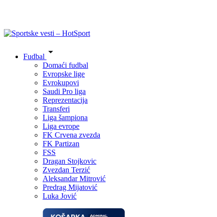
Fudbal
Domaći fudbal
Evropske lige
Evrokupovi
Saudi Pro liga
Reprezentacija
Transferi
Liga šampiona
Liga evrope
FK Crvena zvezda
FK Partizan
FSS
Dragan Stojkovic
Zvezdan Terzić
Aleksandar Mitrović
Predrag Mijatović
Luka Jović