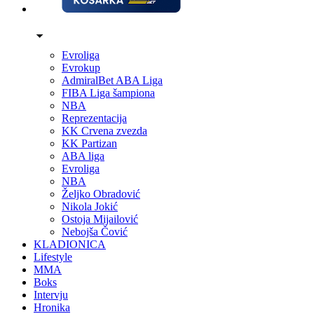
Evroliga
Evrokup
AdmiralBet ABA Liga
FIBA Liga šampiona
NBA
Reprezentacija
KK Crvena zvezda
KK Partizan
ABA liga
Evroliga
NBA
Željko Obradović
Nikola Jokić
Ostoja Mijailović
Nebojša Čović
KLADIONICA
Lifestyle
MMA
Boks
Intervju
Hronika