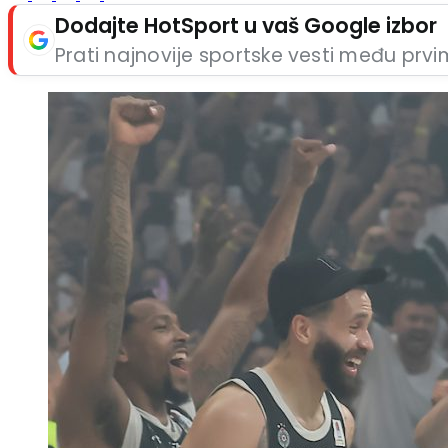
Dodajte HotSport u vaš Google izbor
Prati najnovije sportske vesti među prv