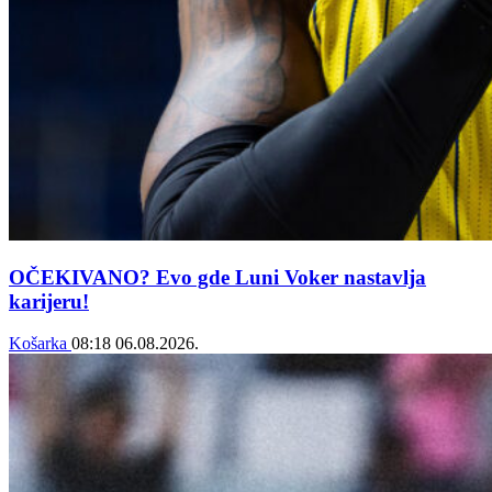
OČEKIVANO? Evo gde Luni Voker nastavlja
karijeru!
Košarka
08:18
06.08.2026.