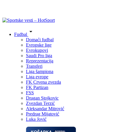
Fudbal
Domaći fudbal
Evropske lige
Evrokupovi
Saudi Pro liga
Reprezentacija
Transferi
Liga šampiona
Liga evrope
FK Crvena zvezda
FK Partizan
FSS
Dragan Stojkovic
Zvezdan Terzić
Aleksandar Mitrović
Predrag Mijatović
Luka Jović