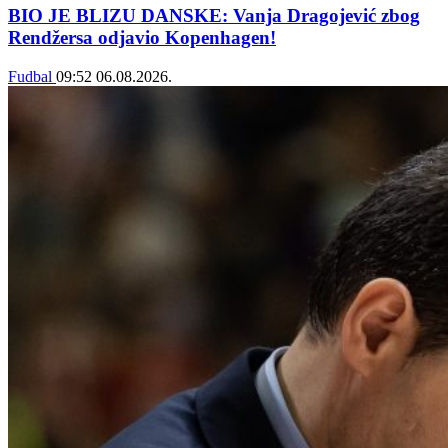
BIO JE BLIZU DANSKE: Vanja Dragojević zbog
Rendžersa odjavio Kopenhagen!
Fudbal
09:52
06.08.2026.