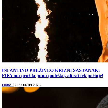
INFANTINO PREŽIVEO KRIZNI SASTANAK:
FIFA mu pružila punu podršku, ali rat tek počinje!
Fudbal
08:37
06.08.2026.