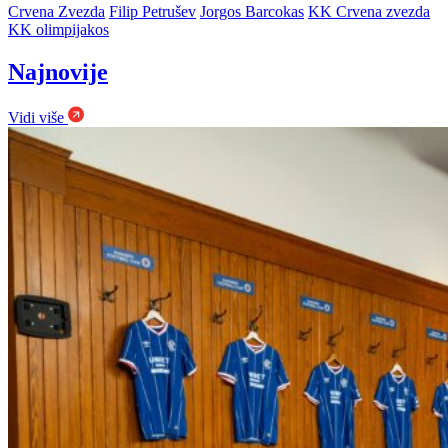
Crvena Zvezda
Filip Petrušev
Jorgos Barcokas
KK Crvena zvezda
KK olimpijakos
Najnovije
Vidi više