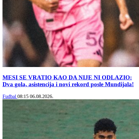
MESI SE VRATIO KAO DA NIJE NI ODLAZIO:
Dva gola, asistencija i novi rekord posle Mundijala!
Fudbal
08:15
06.08.2026.