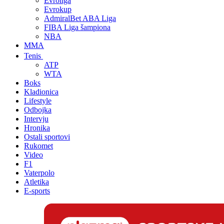
Evroliga
Evrokup
AdmiralBet ABA Liga
FIBA Liga šampiona
NBA
MMA
Tenis
ATP
WTA
Boks
Kladionica
Lifestyle
Odbojka
Intervju
Hronika
Ostali sportovi
Rukomet
Video
F1
Vaterpolo
Atletika
E-sports