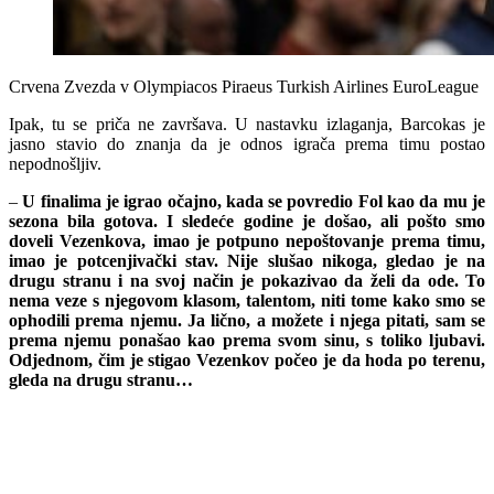
Crvena Zvezda v Olympiacos Piraeus Turkish Airlines EuroLeague
Ipak, tu se priča ne završava. U nastavku izlaganja, Barcokas je
jasno stavio do znanja da je odnos igrača prema timu postao
nepodnošljiv.
–
U finalima je igrao očajno, kada se povredio Fol kao da mu je
sezona bila gotova. I sledeće godine je došao, ali pošto smo
doveli Vezenkova, imao je potpuno nepoštovanje prema timu,
imao je potcenjivački stav. Nije slušao nikoga, gledao je na
drugu stranu i na svoj način je pokazivao da želi da ode. To
nema veze s njegovom klasom, talentom, niti tome kako smo se
ophodili prema njemu. Ja lično, a možete i njega pitati, sam se
prema njemu ponašao kao prema svom sinu, s toliko ljubavi.
Odjednom, čim je stigao Vezenkov počeo je da hoda po terenu,
gleda na drugu stranu…