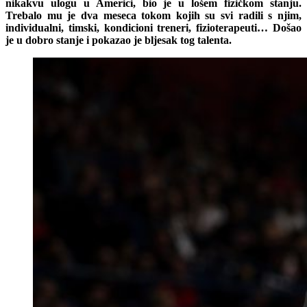
nikakvu ulogu u Americi, bio je u lošem fizičkom stanju.
Trebalo mu je dva meseca tokom kojih su svi radili s njim,
individualni, timski, kondicioni treneri, fizioterapeuti… Došao
je u dobro stanje i pokazao je bljesak tog talenta.