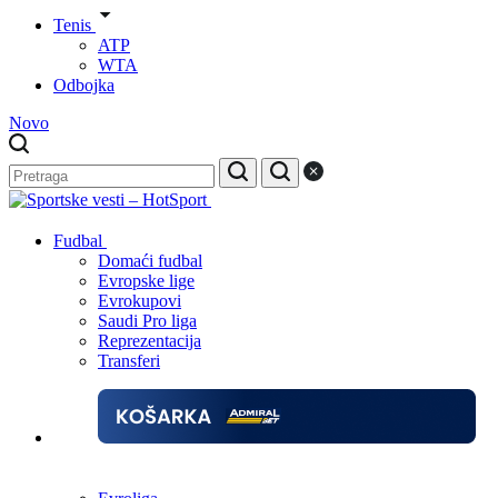
Tenis
ATP
WTA
Odbojka
Novo
Fudbal
Domaći fudbal
Evropske lige
Evrokupovi
Saudi Pro liga
Reprezentacija
Transferi