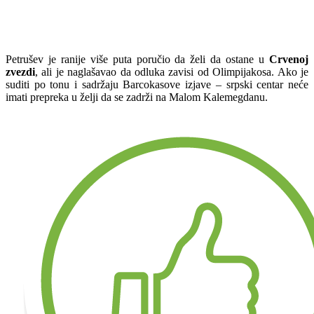
Petrušev je ranije više puta poručio da želi da ostane u
Crvenoj
zvezdi
, ali je naglašavao da odluka zavisi od Olimpijakosa. Ako je
suditi po tonu i sadržaju Barcokasove izjave – srpski centar neće
imati prepreka u želji da se zadrži na Malom Kalemegdanu.