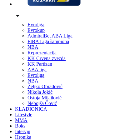
Evroliga
Evrokup
AdmiralBet ABA Liga
FIBA Liga šampiona
NBA
Reprezentacija
KK Crvena zvezda
KK Partizan
ABA liga
Evroliga
NBA
Željko Obradović
Nikola Jokić
Ostoja Mijailović
Nebojša Čović
KLADIONICA
Lifestyle
MMA
Boks
Intervju
Hronika