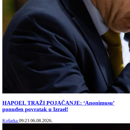
HAPOEL TRAŽI POJAČANJE: ‘Anonimusu’
ponuđen povratak u Izrael!
Košarka
09:23
06.08.2026.