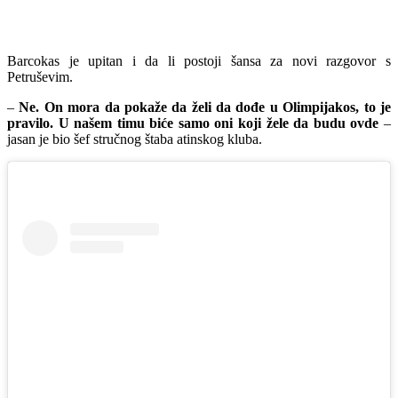
Barcokas je upitan i da li postoji šansa za novi razgovor s
Petruševim.
–
Ne. On mora da pokaže da želi da dođe u Olimpijakos, to je
pravilo. U našem timu biće samo oni koji žele da budu ovde
–
jasan je bio šef stručnog štaba atinskog kluba.