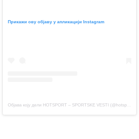
Прикажи ову објаву у апликацији Instagram
Објава коју дели HOTSPORT – SPORTSKE VESTI (@hotsport.rs)