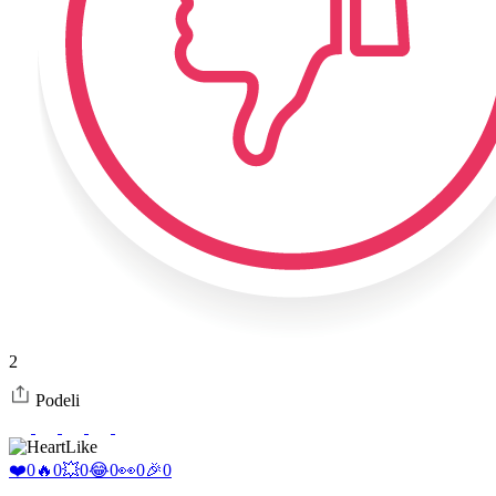
2
Podeli
Like
❤️
0
🔥
0
💥
0
😂
0
👀
0
🎉
0