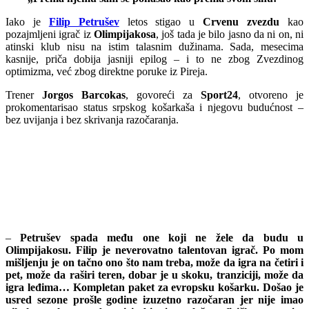
Iako je
Filip Petrušev
letos stigao u
Crvenu zvezdu
kao
pozajmljeni igrač iz
Olimpijakosa
, još tada je bilo jasno da ni on, ni
atinski klub nisu na istim talasnim dužinama. Sada, mesecima
kasnije, priča dobija jasniji epilog – i to ne zbog Zvezdinog
optimizma, već zbog direktne poruke iz Pireja.
Trener
Jorgos Barcokas
, govoreći za
Sport24
, otvoreno je
prokomentarisao status srpskog košarkaša i njegovu budućnost –
bez uvijanja i bez skrivanja razočaranja.
–
Petrušev spada među one koji ne žele da budu u
Olimpijakosu. Filip je neverovatno talentovan igrač. Po mom
mišljenju je on tačno ono što nam treba, može da igra na četiri i
pet, može da raširi teren, dobar je u skoku, tranziciji, može da
igra leđima… Kompletan paket za evropsku košarku. Došao je
usred sezone prošle godine izuzetno razočaran jer nije imao