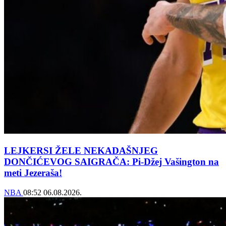
LEJKERSI ŽELE NEKADAŠNJEG
DONČIĆEVOG SAIGRAČA: Pi-Džej Vašington na
meti Jezeraša!
NBA
08:52
06.08.2026.