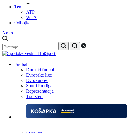
Tenis
ATP
WTA
Odbojka
Novo
Fudbal
Domaći fudbal
Evropske lige
Evrokupovi
Saudi Pro liga
Reprezentacija
Transferi