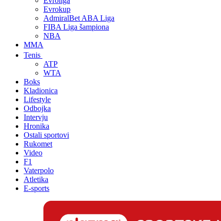
Evroliga
Evrokup
AdmiralBet ABA Liga
FIBA Liga šampiona
NBA
MMA
Tenis
ATP
WTA
Boks
Kladionica
Lifestyle
Odbojka
Intervju
Hronika
Ostali sportovi
Rukomet
Video
F1
Vaterpolo
Atletika
E-sports