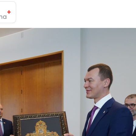
+
ima