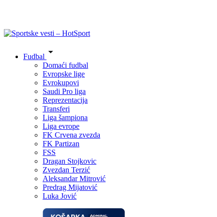
Fudbal
Domaći fudbal
Evropske lige
Evrokupovi
Saudi Pro liga
Reprezentacija
Transferi
Liga šampiona
Liga evrope
FK Crvena zvezda
FK Partizan
FSS
Dragan Stojkovic
Zvezdan Terzić
Aleksandar Mitrović
Predrag Mijatović
Luka Jović