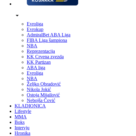
Evroliga
Evrokup
AdmiralBet ABA Liga
FIBA Liga šampiona
NBA
Reprezentacija
KK Crvena zvezda
KK Partizan
ABA liga
Evroliga
NBA
Željko Obradović
Nikola Jokić
Ostoja Mijailović
Nebojša Čović
KLADIONICA
Lifestyle
MMA
Boks
Intervju
Hronika