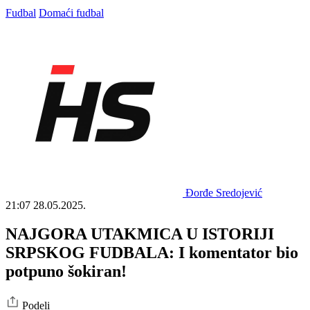
Fudbal
Domaći fudbal
Đorđe Sredojević
21:07
28.05.2025.
NAJGORA UTAKMICA U ISTORIJI
SRPSKOG FUDBALA: I komentator bio
potpuno šokiran!
Podeli