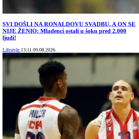
SVI DOŠLI NA RONALDOVU SVADBU, A ON SE
NIJE ŽENIO: Mladenci ostali u šoku pred 2.000
ljudi!
Lifestyle
13:11
09.08.2026.