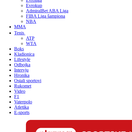
Evroliga
Evrokup
AdmiralBet ABA Liga
FIBA Liga šampiona
NBA
MMA
Tenis
ATP
WTA
Boks
Kladionica
Lifestyle
Odbojka
Intervju
Hronika
Ostali sportovi
Rukomet
Video
F1
Vaterpolo
Atletika
E-sports