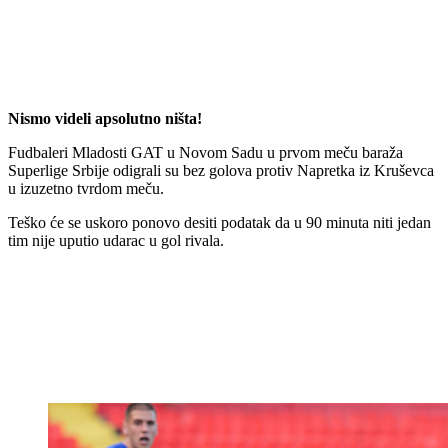
Nismo videli apsolutno ništa!
Fudbaleri Mladosti GAT u Novom Sadu u prvom meču baraža
Superlige Srbije odigrali su bez golova protiv Napretka iz Kruševca
u izuzetno tvrdom meču.
Teško će se uskoro ponovo desiti podatak da u 90 minuta niti jedan
tim nije uputio udarac u gol rivala.