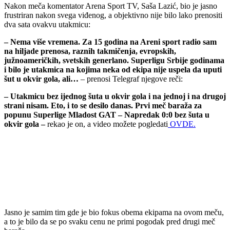
Nakon meča komentator Arena Sport TV, Saša Lazić, bio je jasno
frustriran nakon svega viđenog, a objektivno nije bilo lako prenositi
dva sata ovakvu utakmicu:
– Nema više vremena. Za 15 godina na Areni sport radio sam
na hiljade prenosa, raznih takmičenja, evropskih,
južnoameričkih, svetskih generlano. Superligu Srbije godinama
i bilo je utakmica na kojima neka od ekipa nije uspela da uputi
šut u okvir gola, ali…
– prenosi Telegraf njegove reči:
– Utakmicu bez ijednog šuta u okvir gola i na jednoj i na drugoj
strani nisam. Eto, i to se desilo danas. Prvi meč baraža za
popunu Superlige Mladost GAT – Napredak 0:0 bez šuta u
okvir gola –
rekao je on, a video možete pogledati
OVDE.
Jasno je samim tim gde je bio fokus obema ekipama na ovom meču,
a to je bilo da se po svaku cenu ne primi pogodak pred drugi meč