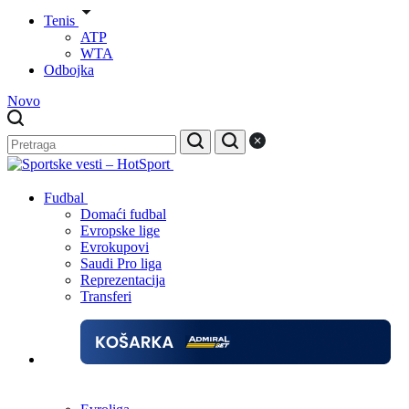
Tenis
ATP
WTA
Odbojka
Novo
Fudbal
Domaći fudbal
Evropske lige
Evrokupovi
Saudi Pro liga
Reprezentacija
Transferi