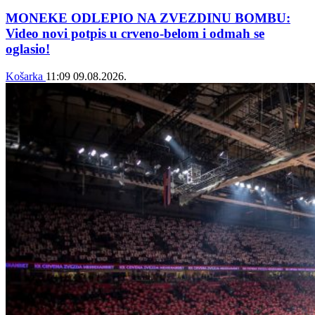
MONEKE ODLEPIO NA ZVEZDINU BOMBU:
Video novi potpis u crveno-belom i odmah se
oglasio!
Košarka
11:09
09.08.2026.