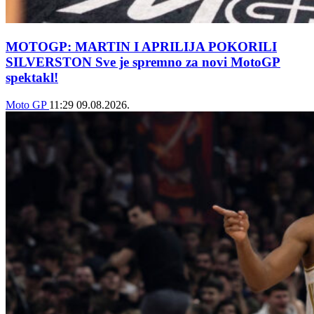
MOTOGP: MARTIN I APRILIJA POKORILI
SILVERSTON Sve je spremno za novi MotoGP
spektakl!
Moto GP
11:29
09.08.2026.