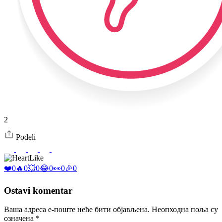
2
Podeli
Like
❤️
0
🔥
0
💥
0
😂
0
👀
0
🎉
0
Ostavi komentar
Ваша адреса е-поште неће бити објављена.
Неопходна поља су
означена
*