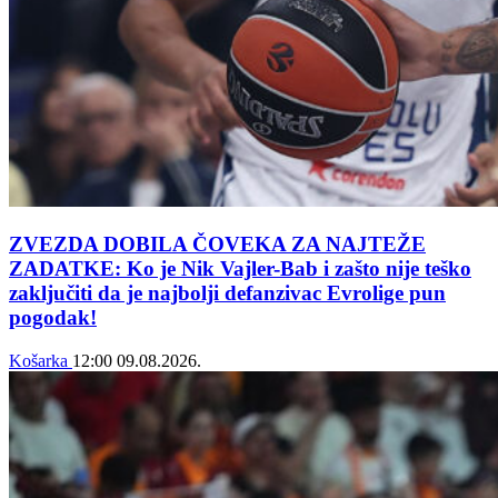
ZVEZDA DOBILA ČOVEKA ZA NAJTEŽE
ZADATKE: Ko je Nik Vajler-Bab i zašto nije teško
zaključiti da je najbolji defanzivac Evrolige pun
pogodak!
Košarka
12:00
09.08.2026.