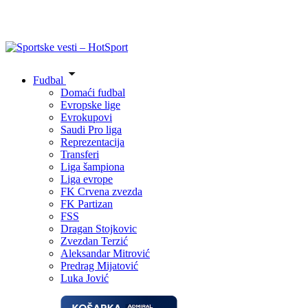
Fudbal
Domaći fudbal
Evropske lige
Evrokupovi
Saudi Pro liga
Reprezentacija
Transferi
Liga šampiona
Liga evrope
FK Crvena zvezda
FK Partizan
FSS
Dragan Stojkovic
Zvezdan Terzić
Aleksandar Mitrović
Predrag Mijatović
Luka Jović