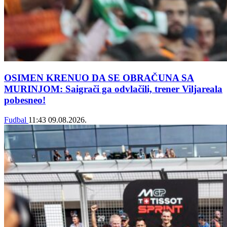
OSIMEN KRENUO DA SE OBRAČUNA SA
MURINJOM: Saigrači ga odvlačili, trener Viljareala
pobesneo!
Fudbal
11:43
09.08.2026.