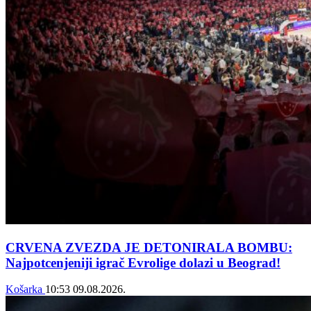
CRVENA ZVEZDA JE DETONIRALA BOMBU:
Najpotcenjeniji igrač Evrolige dolazi u Beograd!
Košarka
10:53
09.08.2026.