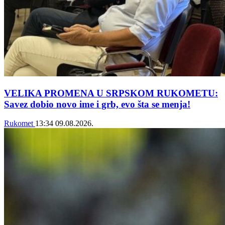
VELIKA PROMENA U SRPSKOM RUKOMETU:
Savez dobio novo ime i grb, evo šta se menja!
Rukomet
13:34
09.08.2026.