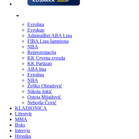
Evroliga
Evrokup
AdmiralBet ABA Liga
FIBA Liga šampiona
NBA
Reprezentacija
KK Crvena zvezda
KK Partizan
ABA liga
Evroliga
NBA
Željko Obradović
Nikola Jokić
Ostoja Mijailović
Nebojša Čović
KLADIONICA
Lifestyle
MMA
Boks
Intervju
Hronika