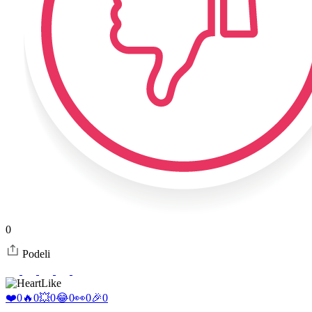
0
Podeli
Like
❤️
0
🔥
0
💥
0
😂
0
👀
0
🎉
0