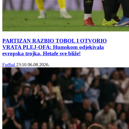
PARTIZAN RAZBIO TOBOL I OTVORIO
VRATA PLEJ-OFA: Humskom odjekivala
evropska trojka, Hetafe sve bliže!
Fudbal
23:10
06.08.2026.