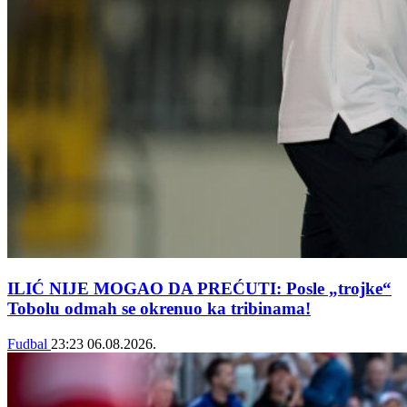
ILIĆ NIJE MOGAO DA PREĆUTI: Posle „trojke“
Tobolu odmah se okrenuo ka tribinama!
Fudbal
23:23
06.08.2026.