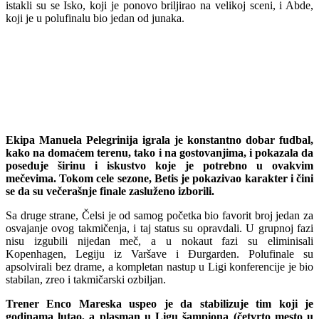
istakli su se Isko, koji je ponovo briljirao na velikoj sceni, i Abde,
koji je u polufinalu bio jedan od junaka.
Ekipa Manuela Pelegrinija igrala je konstantno dobar fudbal,
kako na domaćem terenu, tako i na gostovanjima, i pokazala da
poseduje širinu i iskustvo koje je potrebno u ovakvim
mečevima. Tokom cele sezone, Betis je pokazivao karakter i čini
se da su večerašnje finale zasluženo izborili.
Sa druge strane, Čelsi je od samog početka bio favorit broj jedan za
osvajanje ovog takmičenja, i taj status su opravdali. U grupnoj fazi
nisu izgubili nijedan meč, a u nokaut fazi su eliminisali
Kopenhagen, Legiju iz Varšave i Đurgarden. Polufinale su
apsolvirali bez drame, a kompletan nastup u Ligi konferencije je bio
stabilan, zreo i takmičarski ozbiljan.
Trener Enco Mareska uspeo je da stabilizuje tim koji je
godinama lutao, a plasman u Ligu šampiona (četvrto mesto u