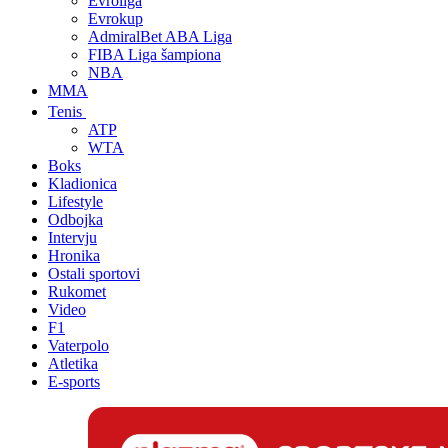
Evroliga
Evrokup
AdmiralBet ABA Liga
FIBA Liga šampiona
NBA
MMA
Tenis
ATP
WTA
Boks
Kladionica
Lifestyle
Odbojka
Intervju
Hronika
Ostali sportovi
Rukomet
Video
F1
Vaterpolo
Atletika
E-sports