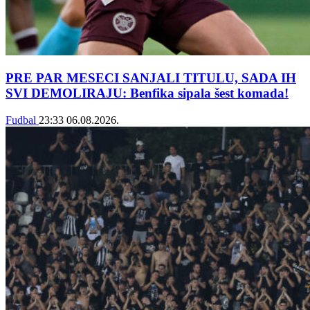
PRE PAR MESECI SANJALI TITULU, SADA IH
SVI DEMOLIRAJU: Benfika sipala šest komada!
Fudbal
23:33
06.08.2026.