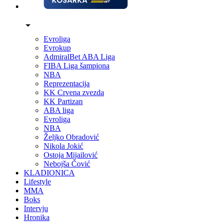
Evroliga
Evrokup
AdmiralBet ABA Liga
FIBA Liga šampiona
NBA
Reprezentacija
KK Crvena zvezda
KK Partizan
ABA liga
Evroliga
NBA
Željko Obradović
Nikola Jokić
Ostoja Mijailović
Nebojša Čović
KLADIONICA
Lifestyle
MMA
Boks
Intervju
Hronika