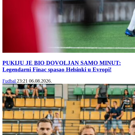
PUKIJU JE BIO DOVOLJAN SAMO MINUT:
Legendarni Finac spasao Helsinki u Evropi!
Fudbal
23:21
06.08.2026.