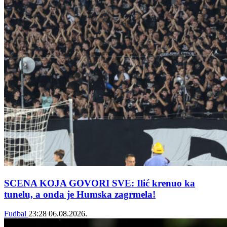
SCENA KOJA GOVORI SVE: Ilić krenuo ka
tunelu, a onda je Humska zagrmela!
Fudbal
23:28
06.08.2026.