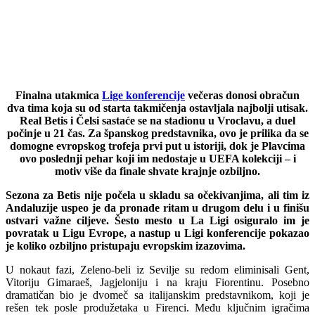
Finalna utakmica
Lige konferencije
večeras donosi obračun
dva tima koja su od starta takmičenja ostavljala najbolji utisak.
Real Betis i Čelsi sastaće se na stadionu u Vroclavu, a duel
počinje u 21 čas. Za španskog predstavnika, ovo je prilika da se
domogne evropskog trofeja prvi put u istoriji, dok je Plavcima
ovo poslednji pehar koji im nedostaje u UEFA kolekciji – i
motiv više da finale shvate krajnje ozbiljno.
Sezona za Betis nije počela u skladu sa očekivanjima, ali tim iz
Andaluzije uspeo je da pronađe ritam u drugom delu i u finišu
ostvari važne ciljeve. Šesto mesto u La Ligi osiguralo im je
povratak u Ligu Evrope, a nastup u Ligi konferencije pokazao
je koliko ozbiljno pristupaju evropskim izazovima.
U nokaut fazi, Zeleno-beli iz Sevilje su redom eliminisali Gent,
Vitoriju Gimaraeš, Jagjeloniju i na kraju Fiorentinu. Posebno
dramatičan bio je dvomeč sa italijanskim predstavnikom, koji je
rešen tek posle produžetaka u Firenci. Među ključnim igračima