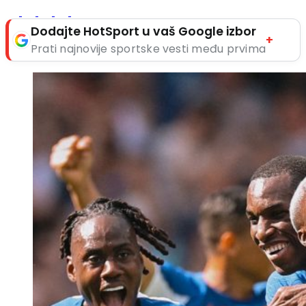
Dodajte HotSport u vaš Google izbor
+
Prati najnovije sportske vesti među prvima