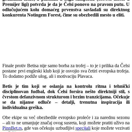
Premijer ligi) potvrda je da je Čelsi ponovo na pravom putu. U
odlučujućem kolu domaćeg prvenstva savladali su direktnog
konkurenta Notingem Forest, čime su obezbedili mesto u eliti.
Finale protiv Betisa nije samo borba za trofej – to je i prilika da Čelsi
postane prvi engleski klub koji je osvojio sva četiri evropska trofeja.
To dodatno podiže ulog, ali i motivaciju Plavaca.
Betis je tim koji se oslanja na kontrolu ritma i tehnički
disciplinovan fudbal, dok Čelsi forsira nešto direktniji stil, s
čvrstom defanzivnom strukturom i brzim tranzicijama. Očekuje
se da nijanse odluče – detalji, trenutna inspiracija ili
individualna greška.
Obe ekipe su već obezbedile evropsko proleće i za narednu sezonu
– ali to ne umanjuje značaj ovog susreta, koji možete pratiti uživo na
PinnBet.rs
, gde vas očekuju uzbudljivi
specijali
koje možete vezivati