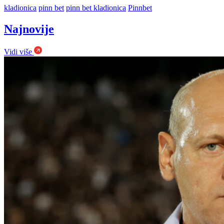
kladionica
pinn bet
pinn bet kladionica
Pinnbet
Najnovije
Vidi više