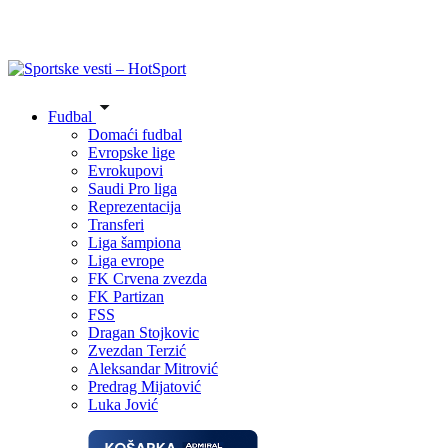
Fudbal
Domaći fudbal
Evropske lige
Evrokupovi
Saudi Pro liga
Reprezentacija
Transferi
Liga šampiona
Liga evrope
FK Crvena zvezda
FK Partizan
FSS
Dragan Stojkovic
Zvezdan Terzić
Aleksandar Mitrović
Predrag Mijatović
Luka Jović