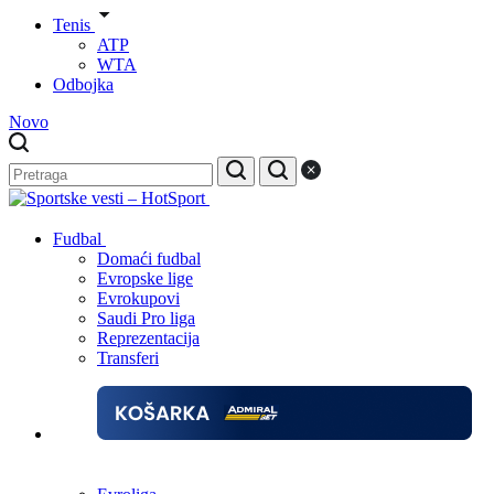
Tenis
ATP
WTA
Odbojka
Novo
Fudbal
Domaći fudbal
Evropske lige
Evrokupovi
Saudi Pro liga
Reprezentacija
Transferi