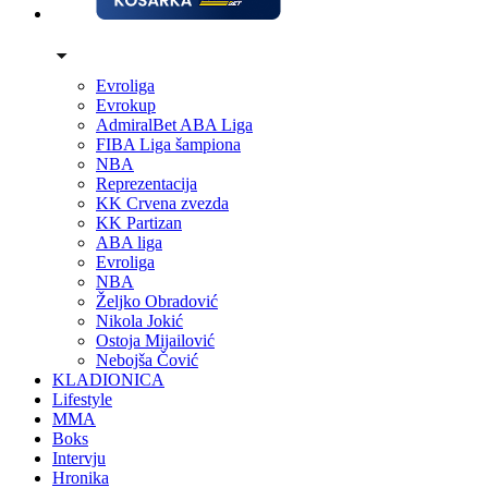
Evroliga
Evrokup
AdmiralBet ABA Liga
FIBA Liga šampiona
NBA
Reprezentacija
KK Crvena zvezda
KK Partizan
ABA liga
Evroliga
NBA
Željko Obradović
Nikola Jokić
Ostoja Mijailović
Nebojša Čović
KLADIONICA
Lifestyle
MMA
Boks
Intervju
Hronika