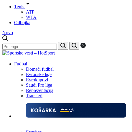
Tenis
ATP
WTA
Odbojka
Novo
Fudbal
Domaći fudbal
Evropske lige
Evrokupovi
Saudi Pro liga
Reprezentacija
Transferi