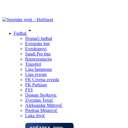
Fudbal
Domaći fudbal
Evropske lige
Evrokupovi
Saudi Pro liga
Reprezentacija
Transferi
Liga šampiona
Liga evrope
FK Crvena zvezda
FK Partizan
FSS
Dragan Stojkovic
Zvezdan Terzić
Aleksandar Mitrović
Predrag Mijatović
Luka Jović