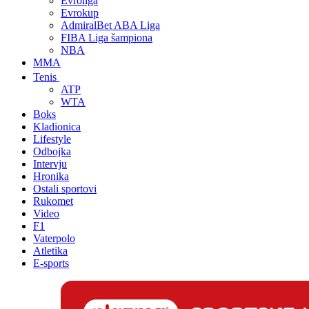
Evroliga
Evrokup
AdmiralBet ABA Liga
FIBA Liga šampiona
NBA
MMA
Tenis
ATP
WTA
Boks
Kladionica
Lifestyle
Odbojka
Intervju
Hronika
Ostali sportovi
Rukomet
Video
F1
Vaterpolo
Atletika
E-sports