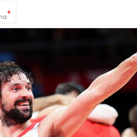
+
ima