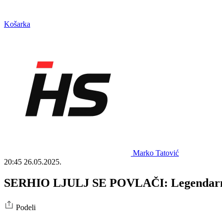
Košarka
Marko Tatović
20:45
26.05.2025.
SERHIO LJULJ SE POVLAČI: Legendarni Šp
Podeli