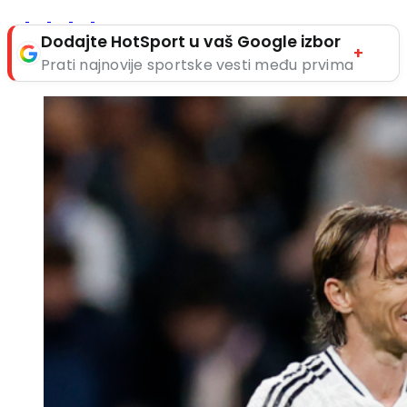
Dodajte HotSport u vaš Google izbor
+
Prati najnovije sportske vesti među prvima