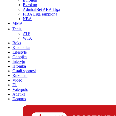
Evroliga
Evrokup
AdmiralBet ABA Liga
FIBA Liga šampiona
NBA
MMA
Tenis
ATP
WTA
Boks
Kladionica
Lifestyle
Odbojka
Intervju
Hronika
Ostali sportovi
Rukomet
Video
F1
Vaterpolo
Atletika
E-sports