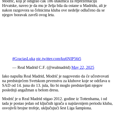
Modrić, koji je odigrao čak 186 utakmica za reprezentaciju
Hrvatske, naveo je da mu je želja bila da ostane u Madridu, ali je
nakon razgovora sa čelnicima kluba ove nedelje odlučeno da se
njegov boravak završi ovog leta.
#GraciasLuka
pic.twitter.com/ku6NIP56t5
— Real Madrid C.F. (@realmadrid)
May 22, 2025
Iako napušta Real Madrid, Modrić je nagovestio da će učestvovati
na predstojećem Svetskom prvenstvu za klubove koje se održava u
SAD od 14. juna do 13. jula, što bi moglo predstavljati njegov
poslednji angažman u belom dresu.
Modrić je u Real Madrid stigao 2012. godine iz Tottenhama, i od
tada je postao jedan od ključnih igrača u najslavnijem periodu kluba,
osvojivši brojne trofeje, uključujući šest Liga šampiona.