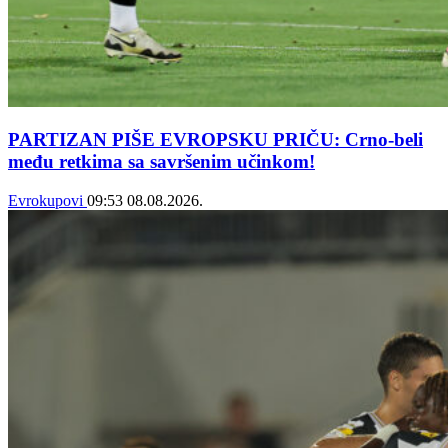
PARTIZAN PIŠE EVROPSKU PRIČU: Crno-beli
među retkima sa savršenim učinkom!
Evrokupovi
09:53
08.08.2026.