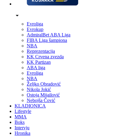
Evroliga
Evrokup
AdmiralBet ABA Liga
FIBA Liga šampiona
NBA
Reprezentacija
KK Crvena zvezda
KK Partizan
ABA liga
Evroliga
NBA
Željko Obradović
Nikola Jokić
Ostoja Mijailović
Nebojša Čović
KLADIONICA
Lifestyle
MMA
Boks
Intervju
Hronika