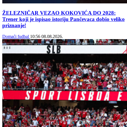
ŽELEZNIČAR VEZAO KOKOVIĆA DO 2028:
Trener koji je ispisao istoriju Pančevaca dobio veliko
priznanje!
Domaći fudbal
10:56
08.08.2026.