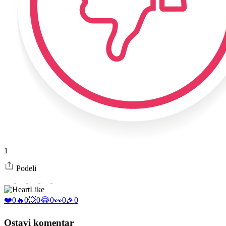
1
Podeli
Like
❤️
0
🔥
0
💥
0
😂
0
👀
0
🎉
0
Ostavi komentar