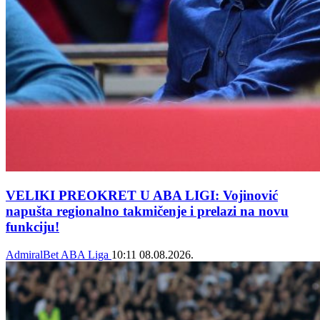
VELIKI PREOKRET U ABA LIGI: Vojinović
napušta regionalno takmičenje i prelazi na novu
funkciju!
AdmiralBet ABA Liga
10:11
08.08.2026.