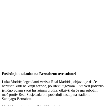
Poslednja utakmica na Bernabeuu ove subote!
Luka Modrić, legendarni vezista Real Madrida, objavio je da će
napustiti klub na kraju sezone, po isteku ugovora. Ovu vest potvrdio
je lično putem svog Instagram profila, otkrivši da će mu subotnji
meč protiv Real Sosjedada biti poslednji nastup na stadionu
Santijago Bernabeu.