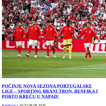
POČINJE NOVA SEZONA PORTUGALSKE
LIGE – SPORTING BRANI TRON, BENFIKA I
PORTO KREĆU U NAPAD!
Kladionica
10:35
08.08.2026.