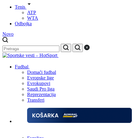
Tenis
ATP
WTA
Odbojka
Novo
Fudbal
Domaći fudbal
Evropske lige
Evrokupovi
Saudi Pro liga
Reprezentacija
Transferi