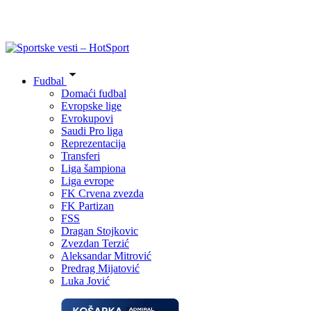
Fudbal
Domaći fudbal
Evropske lige
Evrokupovi
Saudi Pro liga
Reprezentacija
Transferi
Liga šampiona
Liga evrope
FK Crvena zvezda
FK Partizan
FSS
Dragan Stojkovic
Zvezdan Terzić
Aleksandar Mitrović
Predrag Mijatović
Luka Jović