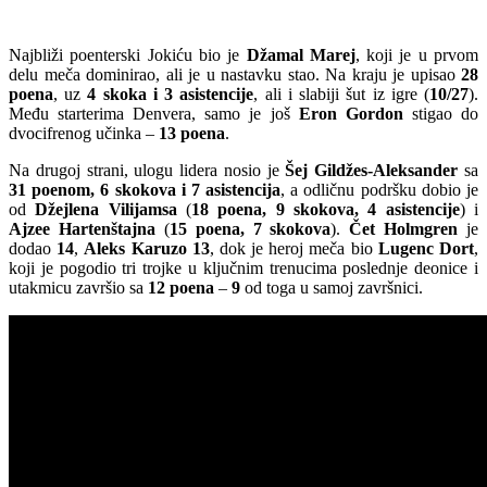
Najbliži poenterski Jokiću bio je
Džamal Marej
, koji je u prvom
delu meča dominirao, ali je u nastavku stao. Na kraju je upisao
28
poena
, uz
4 skoka i 3 asistencije
, ali i slabiji šut iz igre (
10/27
).
Među starterima Denvera, samo je još
Eron Gordon
stigao do
dvocifrenog učinka –
13 poena
.
Na drugoj strani, ulogu lidera nosio je
Šej Gildžes-Aleksander
sa
31 poenom, 6 skokova i 7 asistencija
, a odličnu podršku dobio je
od
Džejlena Vilijamsa
(
18 poena, 9 skokova, 4 asistencije
) i
Ajzee Hartenštajna
(
15 poena, 7 skokova
).
Čet Holmgren
je
dodao
14
,
Aleks Karuzo
13
, dok je heroj meča bio
Lugenc Dort
,
koji je pogodio tri trojke u ključnim trenucima poslednje deonice i
utakmicu završio sa
12 poena
–
9
od toga u samoj završnici.