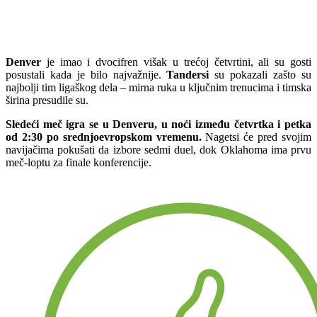
Denver
je imao i dvocifren višak u trećoj četvrtini, ali su gosti
posustali kada je bilo najvažnije.
Tandersi
su pokazali zašto su
najbolji tim ligaškog dela – mirna ruka u ključnim trenucima i timska
širina presudile su.
Sledeći meč igra se u Denveru, u noći između četvrtka i petka
od 2:30 po srednjoevropskom vremenu.
Nagetsi će pred svojim
navijačima pokušati da izbore sedmi duel, dok Oklahoma ima prvu
meč-loptu za finale konferencije.