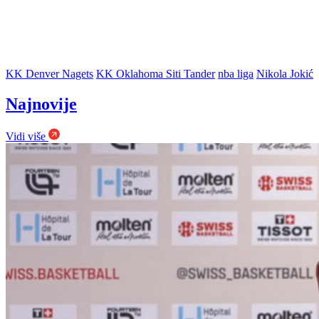
KK Denver Nagets
KK Oklahoma Siti Tander
nba liga
Nikola Jokić
Najnovije
Vidi više