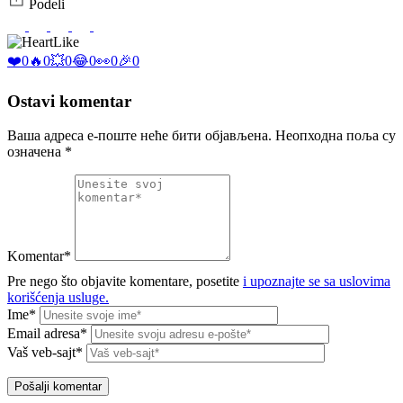
Podeli
Like
❤️
0
🔥
0
💥
0
😂
0
👀
0
🎉
0
Ostavi komentar
Ваша адреса е-поште неће бити објављена.
Неопходна поља су
означена
*
Komentar*
Pre nego što objavite komentare, posetite
i upoznajte se sa uslovima
korišćenja usluge.
Ime*
Email adresa*
Vaš veb-sajt*