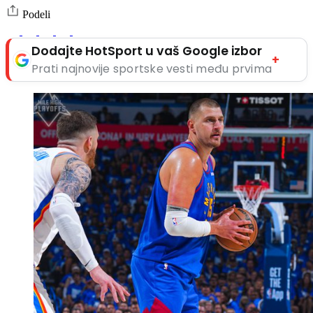
Podeli
Dodajte HotSport u vaš Google izbor
+
Prati najnovije sportske vesti među prvima