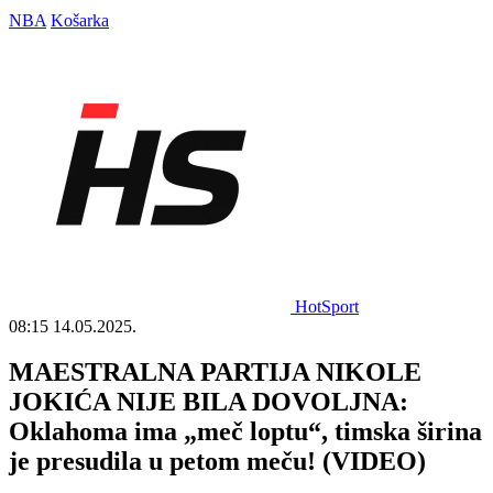
NBA
Košarka
HotSport
08:15
14.05.2025.
MAESTRALNA PARTIJA NIKOLE
JOKIĆA NIJE BILA DOVOLJNA:
Oklahoma ima „meč loptu“, timska širina
je presudila u petom meču! (VIDEO)