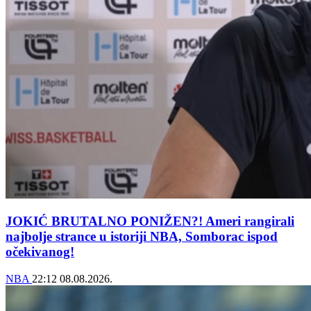
JOKIĆ BRUTALNO PONIŽEN?! Ameri rangirali
najbolje strance u istoriji NBA, Somborac ispod
očekivanog!
NBA
22:12
08.08.2026.