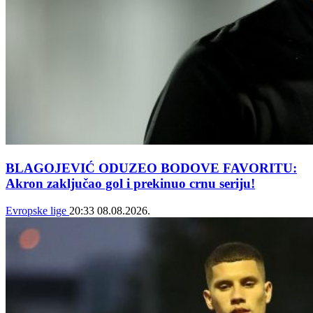
BLAGOJEVIĆ ODUZEO BODOVE FAVORITU:
Akron zaključao gol i prekinuo crnu seriju!
Evropske lige
20:33
08.08.2026.