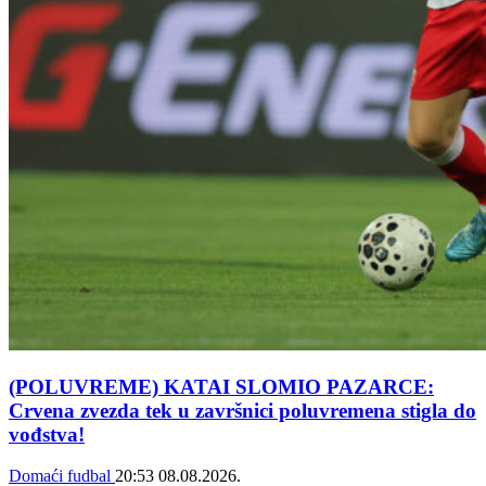
(POLUVREME) KATAI SLOMIO PAZARCE:
Crvena zvezda tek u završnici poluvremena stigla do
vođstva!
Domaći fudbal
20:53
08.08.2026.