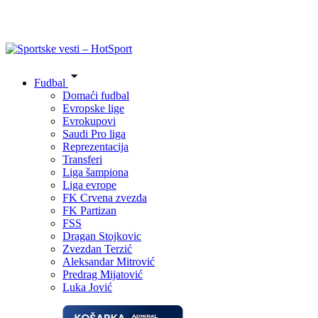
Fudbal
Domaći fudbal
Evropske lige
Evrokupovi
Saudi Pro liga
Reprezentacija
Transferi
Liga šampiona
Liga evrope
FK Crvena zvezda
FK Partizan
FSS
Dragan Stojkovic
Zvezdan Terzić
Aleksandar Mitrović
Predrag Mijatović
Luka Jović