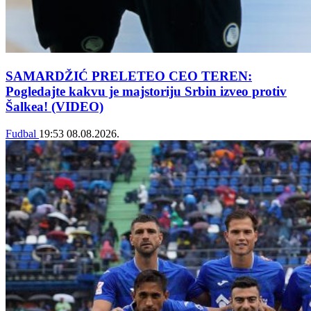
SAMARDŽIĆ PRELETEO CEO TEREN:
Pogledajte kakvu je majstoriju Srbin izveo protiv
Šalkea! (VIDEO)
Fudbal
19:53
08.08.2026.