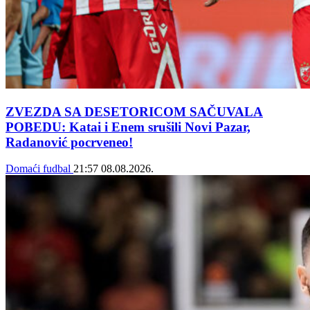
ZVEZDA SA DESETORICOM SAČUVALA
POBEDU: Katai i Enem srušili Novi Pazar,
Radanović pocrveneo!
Domaći fudbal
21:57
08.08.2026.