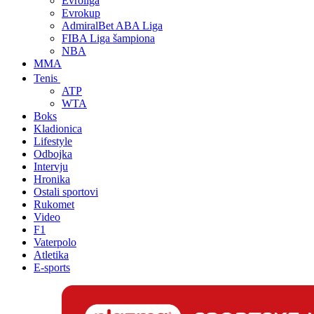
Evroliga
Evrokup
AdmiralBet ABA Liga
FIBA Liga šampiona
NBA
MMA
Tenis
ATP
WTA
Boks
Kladionica
Lifestyle
Odbojka
Intervju
Hronika
Ostali sportovi
Rukomet
Video
F1
Vaterpolo
Atletika
E-sports