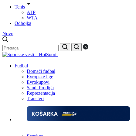
Tenis
ATP
WTA
Odbojka
Novo
Fudbal
Domaći fudbal
Evropske lige
Evrokupovi
Saudi Pro liga
Reprezentacija
Transferi