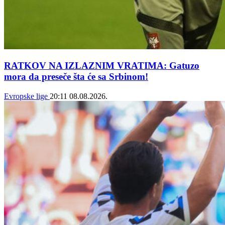
RATKOV NA IZLAZNIM VRATIMA: Gatuzo
mora da preseče šta će sa Srbinom!
Evropske lige
20:11
08.08.2026.