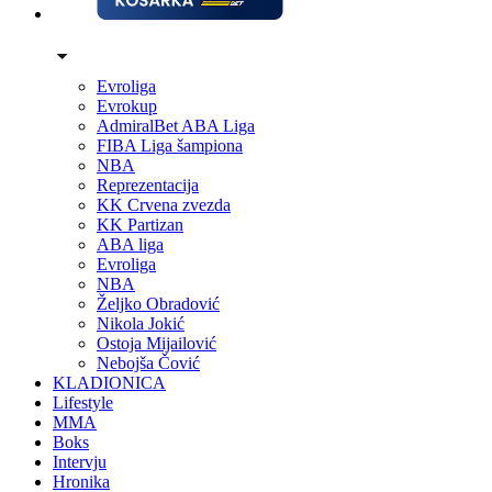
Evroliga
Evrokup
AdmiralBet ABA Liga
FIBA Liga šampiona
NBA
Reprezentacija
KK Crvena zvezda
KK Partizan
ABA liga
Evroliga
NBA
Željko Obradović
Nikola Jokić
Ostoja Mijailović
Nebojša Čović
KLADIONICA
Lifestyle
MMA
Boks
Intervju
Hronika