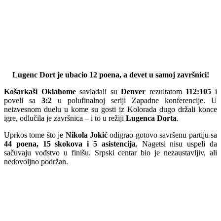
Lugenc Dort je ubacio 12 poena, a devet u samoj završnici!
Košarkaši Oklahome
savladali su
Denver
rezultatom
112:105
i
poveli sa
3:2
u polufinalnoj seriji Zapadne konferencije. U
neizvesnom duelu u kome su gosti iz Kolorada dugo držali konce
igre, odlučila je završnica – i to u režiji
Lugenca Dorta
.
Uprkos tome što je
Nikola Jokić
odigrao gotovo savršenu partiju sa
44 poena, 15 skokova i 5 asistencija
, Nagetsi nisu uspeli da
sačuvaju vođstvo u finišu. Srpski centar bio je nezaustavljiv, ali
nedovoljno podržan.