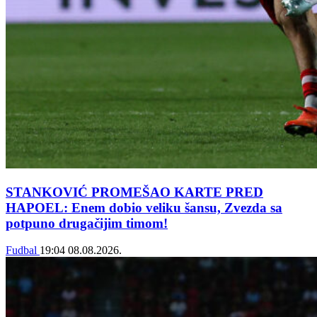
STANKOVIĆ PROMEŠAO KARTE PRED
HAPOEL: Enem dobio veliku šansu, Zvezda sa
potpuno drugačijim timom!
Fudbal
19:04
08.08.2026.