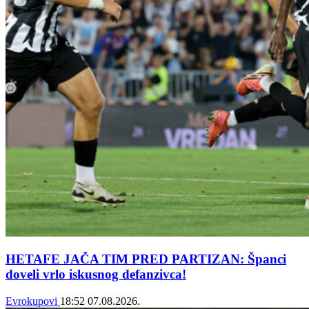
HETAFE JAČA TIM PRED PARTIZAN: Španci
doveli vrlo iskusnog defanzivca!
Evrokupovi
18:52
07.08.2026.