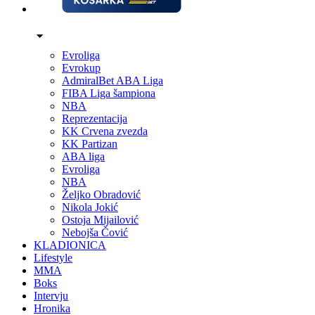
Evroliga
Evrokup
AdmiralBet ABA Liga
FIBA Liga šampiona
NBA
Reprezentacija
KK Crvena zvezda
KK Partizan
ABA liga
Evroliga
NBA
Željko Obradović
Nikola Jokić
Ostoja Mijailović
Nebojša Čović
KLADIONICA
Lifestyle
MMA
Boks
Intervju
Hronika