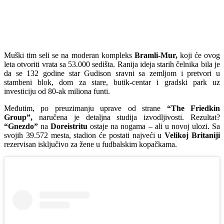
Muški tim seli se na moderan kompleks
Bramli-Mur,
koji će ovog
leta otvoriti vrata sa 53.000 sedišta. Ranija ideja starih čelnika bila je
da se 132 godine star Gudison sravni sa zemljom i pretvori u
stambeni blok, dom za stare, butik-centar i gradski park uz
investiciju od 80-ak miliona funti.
Međutim, po preuzimanju uprave od strane
“The Friedkin
Group”,
naručena je detaljna studija izvodljivosti. Rezultat?
“Gnezdo”
na
Doreistritu
ostaje na nogama – ali u novoj ulozi. Sa
svojih 39.572 mesta, stadion će postati najveći u
Velikoj Britaniji
rezervisan isključivo za žene u fudbalskim kopačkama.