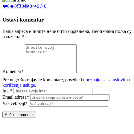
❤️
0
🔥
0
💥
0
😂
0
👀
0
🎉
0
Ostavi komentar
Ваша адреса е-поште неће бити објављена.
Неопходна поља су
означена
*
Komentar*
Pre nego što objavite komentare, posetite
i upoznajte se sa uslovima
korišćenja usluge.
Ime*
Email adresa*
Vaš veb-sajt*