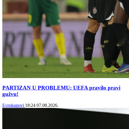
PARTIZAN U PROBLEMU: UEFA pravilo pravi
gužvu!
Evrokupovi
18:24
07.08.2026.