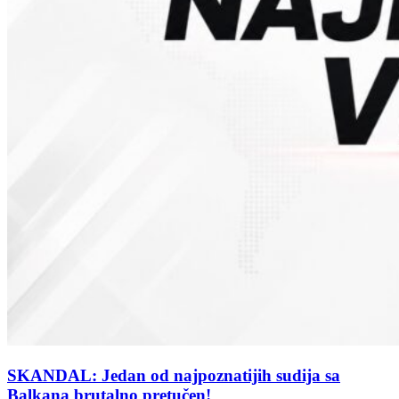
SKANDAL: Jedan od najpoznatijih sudija sa
Balkana brutalno pretučen!