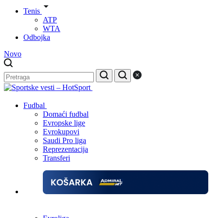
Tenis
ATP
WTA
Odbojka
Novo
Fudbal
Domaći fudbal
Evropske lige
Evrokupovi
Saudi Pro liga
Reprezentacija
Transferi