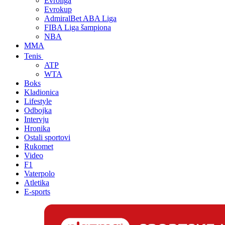
Evroliga
Evrokup
AdmiralBet ABA Liga
FIBA Liga šampiona
NBA
MMA
Tenis
ATP
WTA
Boks
Kladionica
Lifestyle
Odbojka
Intervju
Hronika
Ostali sportovi
Rukomet
Video
F1
Vaterpolo
Atletika
E-sports