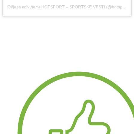
Објава коју дели HOTSPORT – SPORTSKE VESTI (@hotsport.rs)