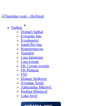
Fudbal
Domaći fudbal
Evropske lige
Evrokupovi
Saudi Pro liga
Reprezentacija
Transferi
Liga šampiona
Liga evrope
FK Crvena zvezda
FK Partizan
FSS
Dragan Stojkovic
Zvezdan Terzić
Aleksandar Mitrović
Predrag Mijatović
Luka Jović