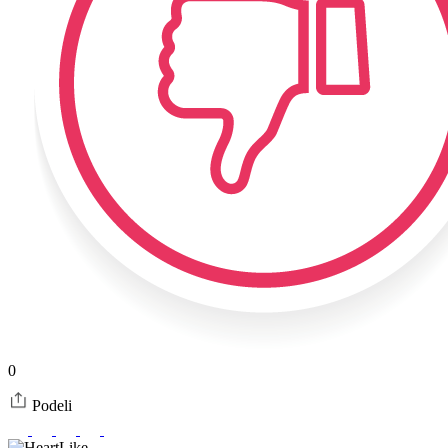
0
Podeli
Like