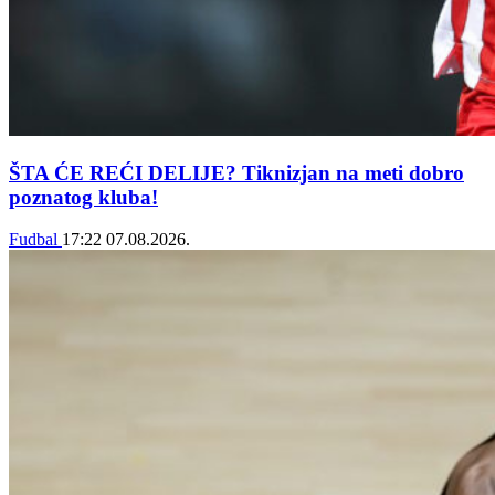
ŠTA ĆE REĆI DELIJE? Tiknizjan na meti dobro
poznatog kluba!
Fudbal
17:22
07.08.2026.