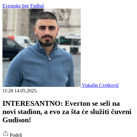
Evropske lige
Fudbal
Vukašin Cvetković
11:28
14.05.2025.
INTERESANTNO: Everton se seli na
novi stadion, a evo za šta će služiti čuveni
Gudison!
Podeli