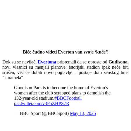
Biće čudno videti Everton van svoje ‘kuće’!
Dok su se navijači
Evertona
pripremali da se oproste od
Gudisona,
novi vlasnici su menjali planove: istorijski stadion ipak neće biti
srušen, već će dobiti novo poglavlje – postaje dom ženskog tima
“karamela”.
Goodison Park is to become the home of Everton’s
women after the club scrapped plans to demolish the
132-year-old stadium.
#BBCFootball
pic.twitter.com/v3P5ZHPS7R
— BBC Sport (@BBCSport)
May 13, 2025