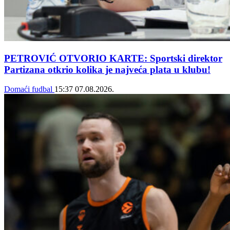
PETROVIĆ OTVORIO KARTE: Sportski direktor
Partizana otkrio kolika je najveća plata u klubu!
Domaći fudbal
15:37
07.08.2026.