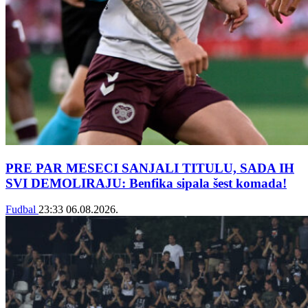
PRE PAR MESECI SANJALI TITULU, SADA IH
SVI DEMOLIRAJU: Benfika sipala šest komada!
Fudbal
23:33
06.08.2026.