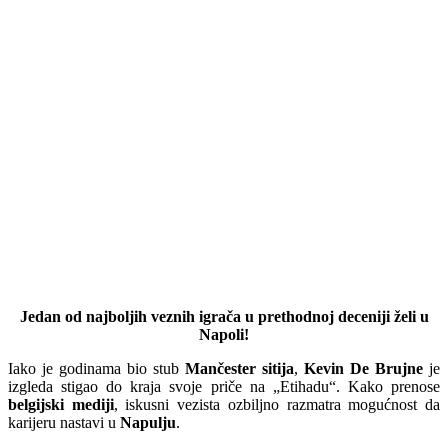
Jedan od najboljih veznih igrača u prethodnoj deceniji želi u
Napoli!
Iako je godinama bio stub
Mančester sitija
,
Kevin De Brujne
je
izgleda stigao do kraja svoje priče na „Etihadu“. Kako prenose
belgijski mediji
, iskusni vezista ozbiljno razmatra mogućnost da
karijeru nastavi u
Napulju
.