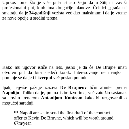
Uprkos tome što je više puta isticao želju da u Sitiju i završi
profesionalni put, klub ima drugačije planove. Čelnici „građana“
smatraju da je
34-godišnji
vezista već dao maksimum i da je vreme
za nove opcije u sredini terena.
Kako mu ugovor ističe na leto, jasno je da će De Brujne imati
otvoren put da bira sledeći korak. Interesovanje ne manjka –
pominje se da je i
Liverpul
već poslao ponudu.
Ipak, najviše pažnje izaziva
De Brujneov
lični afinitet prema
Napoliju
. Toliko da je, prema istim izvorima, već zatražio sastanak
sa novim trenerom
Antonijom Konteom
kako bi razgovarali o
mogućoj saradnji.
🚨 Napoli are set to send the first draft of the contract
offer to Kevin De Bruyne, which will be worth around
€7m/year.