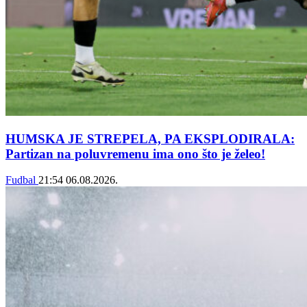
HUMSKA JE STREPELA, PA EKSPLODIRALA:
Partizan na poluvremenu ima ono što je želeo!
Fudbal
21:54
06.08.2026.