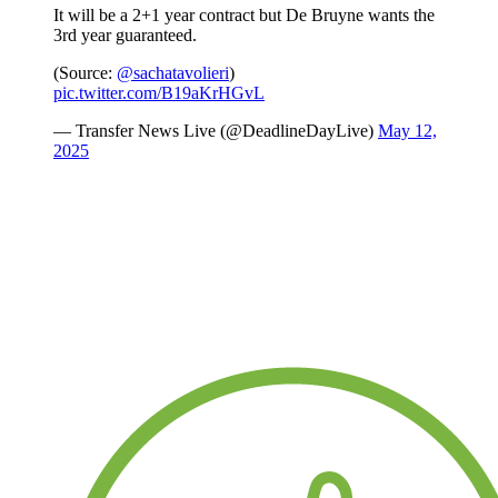
It will be a 2+1 year contract but De Bruyne wants the
3rd year guaranteed.
(Source:
@sachatavolieri
)
pic.twitter.com/B19aKrHGvL
— Transfer News Live (@DeadlineDayLive)
May 12,
2025