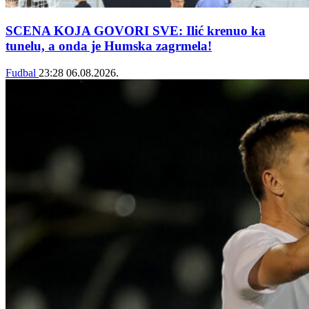
SCENA KOJA GOVORI SVE: Ilić krenuo ka
tunelu, a onda je Humska zagrmela!
Fudbal
23:28
06.08.2026.