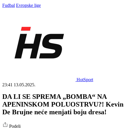
Fudbal
Evropske lige
HotSport
23:41
13.05.2025.
DA LI SE SPREMA „BOMBA“ NA
APENINSKOM POLUOSTRVU?! Kevin
De Brujne neće menjati boju dresa!
Podeli