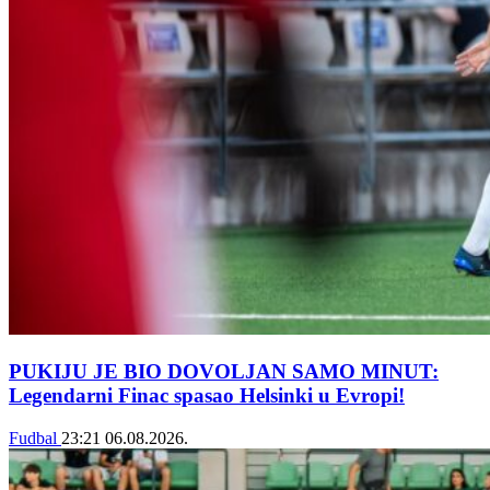
PUKIJU JE BIO DOVOLJAN SAMO MINUT:
Legendarni Finac spasao Helsinki u Evropi!
Fudbal
23:21
06.08.2026.