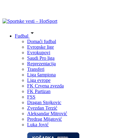
Fudbal
Domaći fudbal
Evropske lige
Evrokupovi
Saudi Pro liga
Reprezentacija
Transferi
Liga šampiona
Liga evrope
FK Crvena zvezda
FK Partizan
FSS
Dragan Stojkovic
Zvezdan Terzić
Aleksandar Mitrović
Predrag Mijatović
Luka Jović