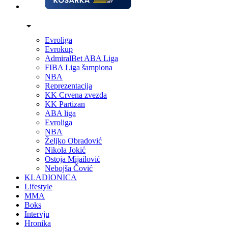
Evroliga
Evrokup
AdmiralBet ABA Liga
FIBA Liga šampiona
NBA
Reprezentacija
KK Crvena zvezda
KK Partizan
ABA liga
Evroliga
NBA
Željko Obradović
Nikola Jokić
Ostoja Mijailović
Nebojša Čović
KLADIONICA
Lifestyle
MMA
Boks
Intervju
Hronika