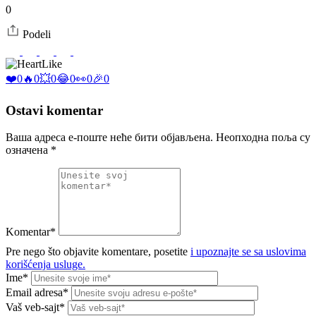
0
Podeli
Like
❤️
0
🔥
0
💥
0
😂
0
👀
0
🎉
0
Ostavi komentar
Ваша адреса е-поште неће бити објављена.
Неопходна поља су
означена
*
Komentar*
Pre nego što objavite komentare, posetite
i upoznajte se sa uslovima
korišćenja usluge.
Ime*
Email adresa*
Vaš veb-sajt*