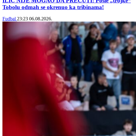
ILIĆ NIJE MOGAO DA PREĆUTI: Posle „trojke“
Tobolu odmah se okrenuo ka tribinama!
Fudbal
23:23
06.08.2026.