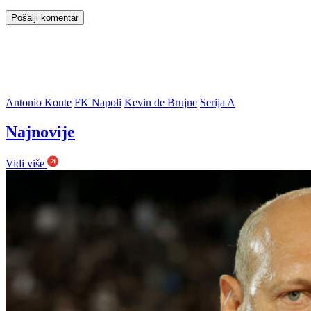
Antonio Konte
FK Napoli
Kevin de Brujne
Serija A
Najnovije
Vidi više