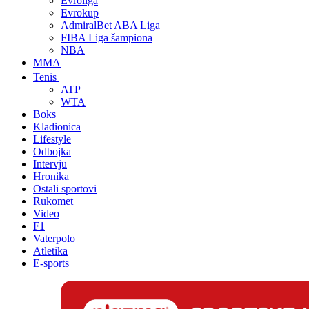
Evroliga
Evrokup
AdmiralBet ABA Liga
FIBA Liga šampiona
NBA
MMA
Tenis
ATP
WTA
Boks
Kladionica
Lifestyle
Odbojka
Intervju
Hronika
Ostali sportovi
Rukomet
Video
F1
Vaterpolo
Atletika
E-sports