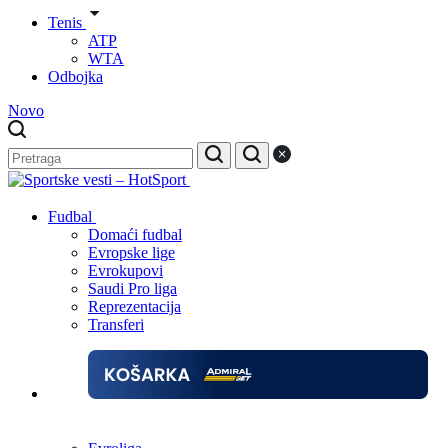
Tenis
ATP
WTA
Odbojka
Novo
Fudbal
Domaći fudbal
Evropske lige
Evrokupovi
Saudi Pro liga
Reprezentacija
Transferi