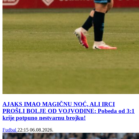
AJAKS IMAO MAGIČNU NOĆ, ALI IRCI
PROŠLI BOLJE OD VOJVODINE: Pobeda od 3:1
krije potpuno nestvarnu brojku!
Fudbal
22:15
06.08.2026.