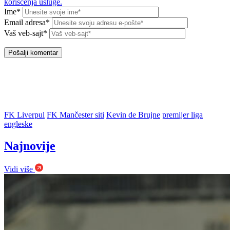
korišćenja usluge.
Ime*
Email adresa*
Vaš veb-sajt*
FK Liverpul
FK Mančester siti
Kevin de Brujne
premijer liga
engleske
Najnovije
Vidi više