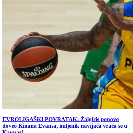
EVROLIGAŠKI POVRATAK: Žalgiris ponovo
doveo Kinana Evansa, miljenik navijača vraća se u
Kaunas!