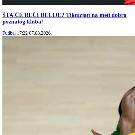
ŠTA ĆE REĆI DELIJE? Tiknizjan na meti dobro
poznatog kluba!
Fudbal
17:22
07.08.2026.