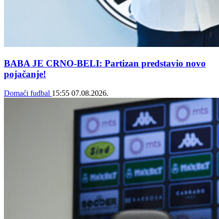
BABA JE CRNO-BELI: Partizan predstavio novo
pojačanje!
Domaći fudbal
15:55
07.08.2026.