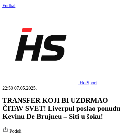
Fudbal
HotSport
22:50
07.05.2025.
TRANSFER KOJI BI UZDRMAO
ČITAV SVET! Liverpul poslao ponudu
Kevinu De Brujneu – Siti u šoku!
Podeli