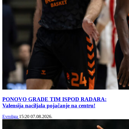
PONOVO GRADE TIM ISPOD RADARA:
Valensija naciljala pojačanje na centru!
Evroliga
15:20
07.08.2026.