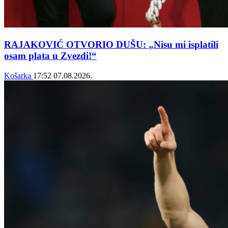
RAJAKOVIĆ OTVORIO DUŠU: „Nisu mi isplatili
osam plata u Zvezdi!“
Košarka
17:52
07.08.2026.