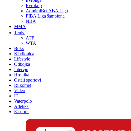
Evroliga
Evrokup
AdmiralBet ABA Liga
FIBA Liga šampiona
NBA
MMA
Tenis
ATP
WTA
Boks
Kladionica
Lifestyle
Odbojka
Intervju
Hronika
Ostali sportovi
Rukomet
Video
F1
Vaterpolo
Atletika
E-sports