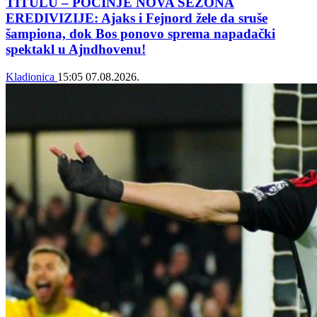
TITULU – POČINJE NOVA SEZONA
EREDIVIZIJE: Ajaks i Fejnord žele da sruše
šampiona, dok Bos ponovo sprema napadački
spektakl u Ajndhovenu!
Kladionica
15:05
07.08.2026.