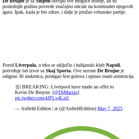
De
Brujne
je
sa
Sitijem
osvojio
sve
moguće
trofeje,
ali
su
poslednjih
godina
povrede
značajno
uticale
na
kontinuitet
njegovih
igara.
Ipak,
kada
je
bio
zdrav,
i
dalje
je
pružao
vrhunske
partije.
Pored
Liverpula
,
u
trku
se
uključio
i
italijanski
klub
Napoli
,
potvrđuje
isti
izvor
sa
Skaj
Sporta
.
Ove
sezone
De
Brujne
je
odigrao
36
utakmica,
postigao
šest
golova
i
upisao
osam
asistencija.
🥇| BREAKING: Liverpool have made an offer to
Kevin De Bruyne. [
@DiMarzio
]
pic.twitter.com/4JFLv4Lzl1
— Anfield Edition | æ (@AnfieldEdition)
May 7, 2025