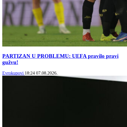
PARTIZAN U PROBLEMU: UEFA pravilo pravi
gužvu!
Evrokupovi
18:24
07.08.2026.