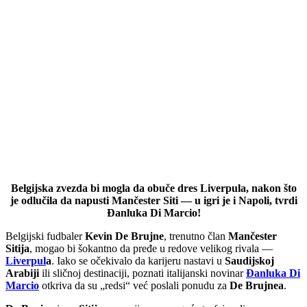
Belgijska
zvezda bi
mogla
da
obuče
dres
Liverpula
,
nakon
što
je
odlučila
da
napusti
Mančester
Siti
—
u
igri
je
i
Napoli
,
tvrdi
Đanluka
Di
Marcio
!
Belgijski
fudbaler
Kevin
De
Brujne
,
trenutno
član
Mančester
Sitija
,
mogao
bi
šokantno
da
pređe
u
redove
velikog
rivala —
Liverpul
a
.
Iako
se
očekivalo
da
karijeru
nastavi
u
Saudijskoj
Arabiji
ili
sličnoj
destinaciji,
poznati
italijanski
novinar
Đanluka
Di
Marcio
otkriva
da
su „
redsi“
već
poslali
ponudu
za
De
Brujnea
.