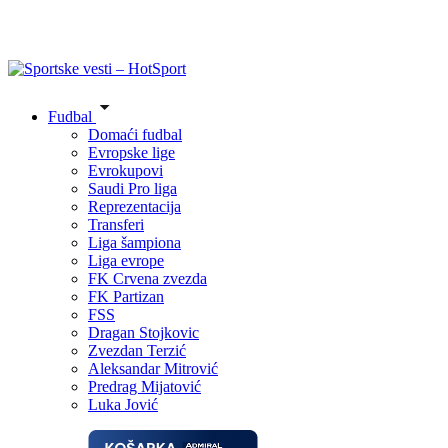
Fudbal
Domaći fudbal
Evropske lige
Evrokupovi
Saudi Pro liga
Reprezentacija
Transferi
Liga šampiona
Liga evrope
FK Crvena zvezda
FK Partizan
FSS
Dragan Stojkovic
Zvezdan Terzić
Aleksandar Mitrović
Predrag Mijatović
Luka Jović