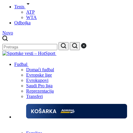
Tenis
ATP
WTA
Odbojka
Novo
Fudbal
Domaći fudbal
Evropske lige
Evrokupovi
Saudi Pro liga
Reprezentacija
Transferi