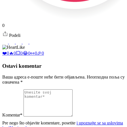
0
Podeli
Like
❤️
0
🔥
0
💥
0
😂
0
👀
0
🎉
0
Ostavi komentar
Ваша адреса е-поште неће бити објављена.
Неопходна поља су
означена
*
Komentar*
Pre nego što objavite komentare, posetite
i upoznajte se sa uslovima