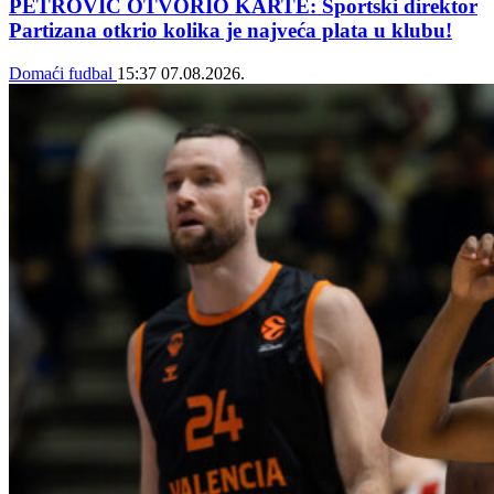
PETROVIĆ OTVORIO KARTE: Sportski direktor
Partizana otkrio kolika je najveća plata u klubu!
Domaći fudbal
15:37
07.08.2026.