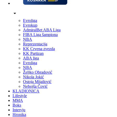
Evroliga
Evrokup
AdmiralBet ABA Liga
FIBA Liga šampiona
NBA
Reprezentacija
KK Crvena zvezda
KK Partizan
ABA liga
Evroliga
NBA
Željko Obradović
Nikola Jokić
Ostoja Mijailović
Nebojša Čović
KLADIONICA
Lifestyle
MMA
Boks
Intervju
Hronika