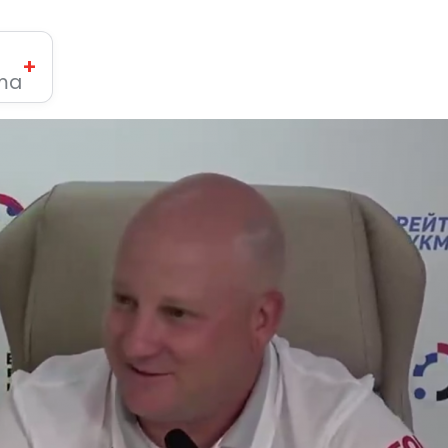
+
ima