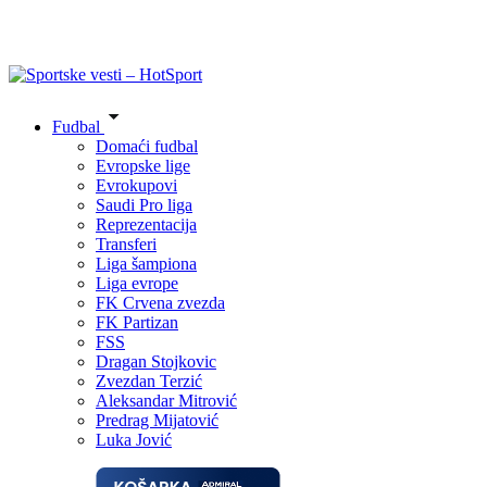
Fudbal
Domaći fudbal
Evropske lige
Evrokupovi
Saudi Pro liga
Reprezentacija
Transferi
Liga šampiona
Liga evrope
FK Crvena zvezda
FK Partizan
FSS
Dragan Stojkovic
Zvezdan Terzić
Aleksandar Mitrović
Predrag Mijatović
Luka Jović