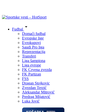
Fudbal
Domaći fudbal
Evropske lige
Evrokupovi
Saudi Pro liga
Reprezentacija
Transferi
Liga šampiona
Liga evrope
FK Crvena zvezda
FK Partizan
FSS
Dragan Stojkovic
Zvezdan Terzić
Aleksandar Mitrović
Predrag Mijatović
Luka Jović