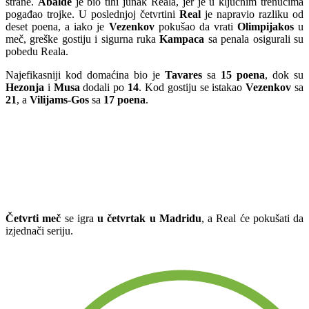
strane.
Abalde
je bio tihi junak Reala, jer je u ključnim trenucima
pogađao trojke. U poslednjoj četvrtini
Real
je napravio razliku od
deset poena, a iako je
Vezenkov
pokušao da vrati
Olimpijakos
u
meč, greške gostiju i sigurna ruka
Kampaca
sa penala osigurali su
pobedu Reala.
Najefikasniji kod domaćina bio je
Tavares
sa
15 poena
, dok su
Hezonja
i
Musa
dodali po
14
. Kod gostiju se istakao
Vezenkov
sa
21
, a
Vilijams-Gos
sa
17 poena
.
Četvrti meč
se igra
u četvrtak u Madridu
, a Real će pokušati da
izjednači seriju.