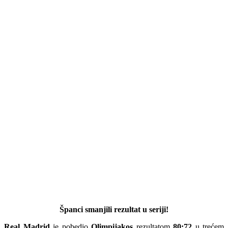
Španci smanjili rezultat u seriji!
Real Madrid
je pobedio
Olimpijakos
rezultatom
80:72
u trećem