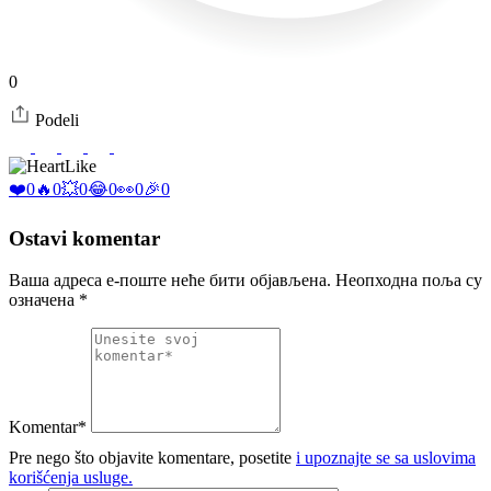
0
Podeli
Like
❤️
0
🔥
0
💥
0
😂
0
👀
0
🎉
0
Ostavi komentar
Ваша адреса е-поште неће бити објављена.
Неопходна поља су
означена
*
Komentar*
Pre nego što objavite komentare, posetite
i upoznajte se sa uslovima
korišćenja usluge.