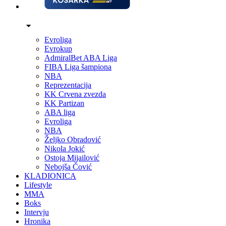
Evroliga
Evrokup
AdmiralBet ABA Liga
FIBA Liga šampiona
NBA
Reprezentacija
KK Crvena zvezda
KK Partizan
ABA liga
Evroliga
NBA
Željko Obradović
Nikola Jokić
Ostoja Mijailović
Nebojša Čović
KLADIONICA
Lifestyle
MMA
Boks
Intervju
Hronika