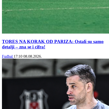
TORES NA KORAK OD PARIZA: Ostali su samo
detalji – zna se i cifra!
Fudbal
17:10
08.08.2026.