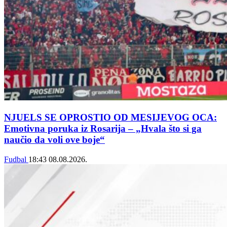
NJUELS SE OPROSTIO OD MESIJEVOG OCA:
Emotivna poruka iz Rosarija – „Hvala što si ga
naučio da voli ove boje“
Fudbal
18:43
08.08.2026.