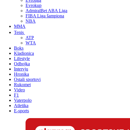
Evroliga
Evrokup
AdmiralBet ABA Liga
FIBA Liga šampiona
NBA
MMA
Tenis
ATP
WTA
Boks
Kladionica
Lifestyle
Odbojka
Intervju
Hronika
Ostali sportovi
Rukomet
Video
F1
Vaterpolo
Atletika
E-sports