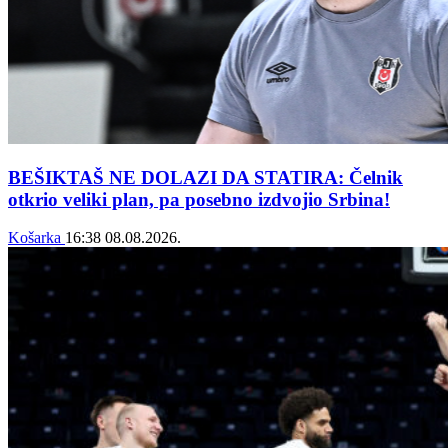
BEŠIKTAŠ NE DOLAZI DA STATIRA: Čelnik
otkrio veliki plan, pa posebno izdvojio Srbina!
Košarka
16:38
08.08.2026.