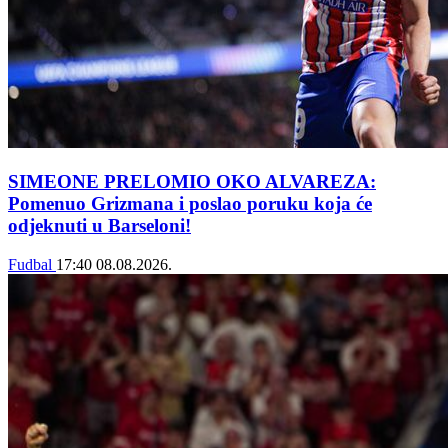
SIMEONE PRELOMIO OKO ALVAREZA:
Pomenuo Grizmana i poslao poruku koja će
odjeknuti u Barseloni!
Fudbal
17:40
08.08.2026.