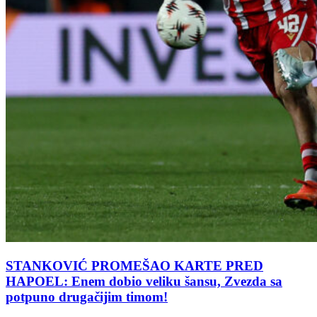
STANKOVIĆ PROMEŠAO KARTE PRED
HAPOEL: Enem dobio veliku šansu, Zvezda sa
potpuno drugačijim timom!