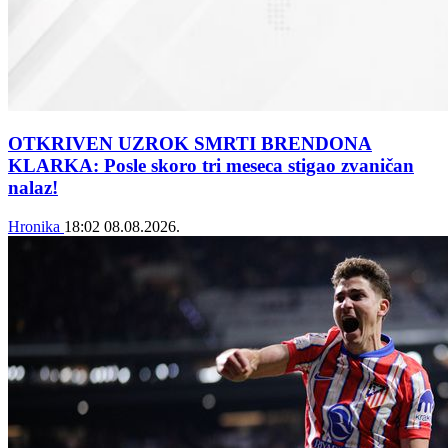
OTKRIVEN UZROK SMRTI BRENDONA
KLARKA: Posle skoro tri meseca stigao zvaničan
nalaz!
Hronika
18:02
08.08.2026.