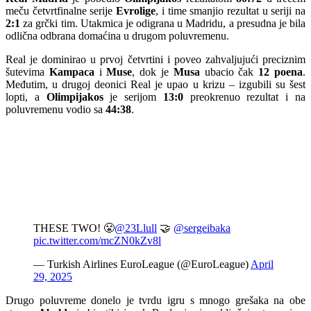
meču četvrtfinalne serije
Evrolige
, i time smanjio rezultat u seriji na
2:1
za grčki tim. Utakmica je odigrana u Madridu, a presudna je bila
odlična odbrana domaćina u drugom poluvremenu.
Real je dominirao u prvoj četvrtini i poveo zahvaljujući preciznim
šutevima
Kampaca
i
Muse
, dok je
Musa
ubacio čak
12 poena
.
Međutim, u drugoj deonici Real je upao u krizu – izgubili su šest
lopti, a
Olimpijakos
je serijom
13:0
preokrenuo rezultat i na
poluvremenu vodio sa
44:38
.
THESE TWO! 😤
@23Llull
🤝
@sergeibaka
pic.twitter.com/mcZN0kZv8l
— Turkish Airlines EuroLeague (@EuroLeague)
April
29, 2025
Drugo poluvreme donelo je tvrdu igru s mnogo grešaka na obe