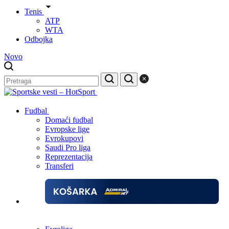
Tenis
ATP
WTA
Odbojka
Novo
Fudbal
Domaći fudbal
Evropske lige
Evrokupovi
Saudi Pro liga
Reprezentacija
Transferi