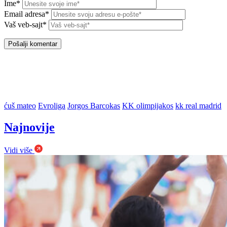
Ime*
Email adresa*
Vaš veb-sajt*
ćuš mateo
Evroliga
Jorgos Barcokas
KK olimpijakos
kk real madrid
Najnovije
Vidi više