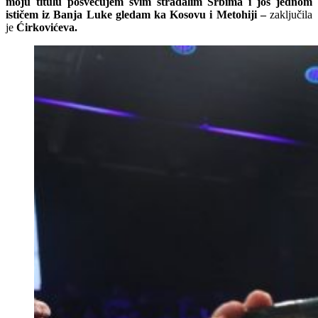
moju titulu posvećujem svim stradalim Srbima i još jednom
ističem iz Banja Luke gledam ka Kosovu i Metohiji –
zaključila
je
Ćirkovićeva.