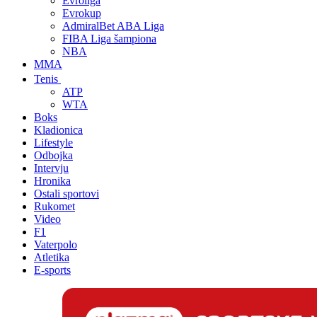
Evroliga
Evrokup
AdmiralBet ABA Liga
FIBA Liga šampiona
NBA
MMA
Tenis
ATP
WTA
Boks
Kladionica
Lifestyle
Odbojka
Intervju
Hronika
Ostali sportovi
Rukomet
Video
F1
Vaterpolo
Atletika
E-sports