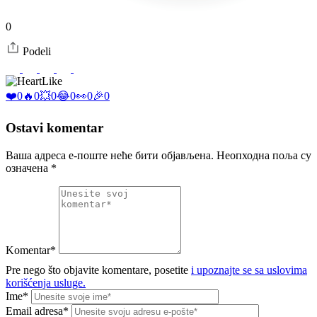
0
Podeli
Like
❤️
0
🔥
0
💥
0
😂
0
👀
0
🎉
0
Ostavi komentar
Ваша адреса е-поште неће бити објављена.
Неопходна поља су
означена
*
Komentar*
Pre nego što objavite komentare, posetite
i upoznajte se sa uslovima
korišćenja usluge.
Ime*
Email adresa*