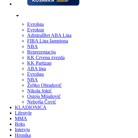
Evroliga
Evrokup
AdmiralBet ABA Liga
FIBA Liga šampiona
NBA
Reprezentacija
KK Crvena zvezda
KK Partizan
ABA liga
Evroliga
NBA
Željko Obradović
Nikola Jokić
Ostoja Mijailović
Nebojša Čović
KLADIONICA
Lifestyle
MMA
Boks
Intervju
Hronika