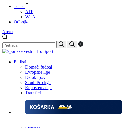
Tenis
ATP
WTA
Odbojka
Novo
Fudbal
Domaći fudbal
Evropske lige
Evrokupovi
Saudi Pro liga
Reprezentacija
Transferi