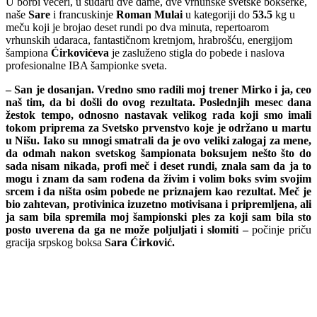
U borbi večeri, u sudaru dve dame, dve vrhunske svetske bokserke,
naše
Sare
i francuskinje
Roman Mulai
u kategoriji do
53.5
kg u
meču koji je brojao deset rundi po dva minuta, repertoarom
vrhunskih udaraca, fantastičnom kretnjom, hrabrošću, energijom
šampiona
Ćirkovićeva
je zasluženo stigla do pobede i naslova
profesionalne IBA šampionke sveta.
– San je dosanjan. Vredno smo radili moj trener Mirko i ja, ceo
naš tim, da bi došli do ovog rezultata. Poslednjih mesec dana
žestok tempo, odnosno nastavak velikog rada koji smo imali
tokom priprema za Svetsko prvenstvo koje je održano u martu
u Nišu. Iako su mnogi smatrali da je ovo veliki zalogaj za mene,
da odmah nakon svetskog šampionata boksujem nešto što do
sada nisam nikada, profi meč i deset rundi, znala sam da ja to
mogu i znam da sam rođena da živim i volim boks svim svojim
srcem i da ništa osim pobede ne priznajem kao rezultat. Meč je
bio zahtevan, protivinica izuzetno motivisana i pripremljena, ali
ja sam bila spremila moj šampionski ples za koji sam bila sto
posto uverena da ga ne može poljuljati i slomiti –
počinje priču
gracija srpskog
boksa
Sara Ćirković.