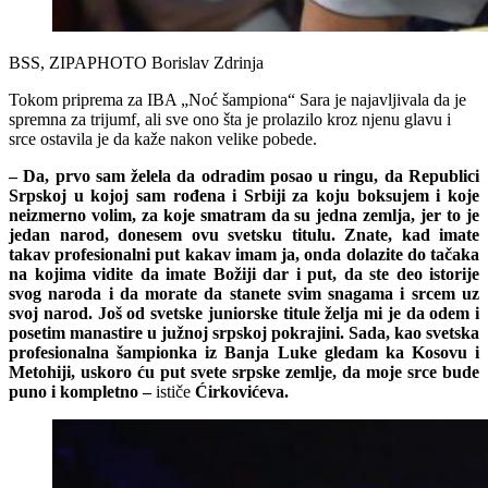
BSS, ZIPAPHOTO Borislav Zdrinja
Tokom priprema za IBA „Noć šampiona“ Sara je najavljivala da je
spremna za trijumf, ali sve ono šta je prolazilo kroz njenu glavu i
srce ostavila je da kaže nakon velike pobede.
–
Da, prvo sam želela da odradim posao u ringu, da Republici
Srpskoj u kojoj sam rođena i Srbiji za koju boksujem i koje
neizmerno volim, za koje smatram da su jedna zemlja, jer to je
jedan narod, donesem ovu svetsku titulu. Znate, kad imate
takav profesionalni put kakav imam ja, onda dolazite do tačaka
na kojima vidite da imate Božiji dar i put, da ste deo istorije
svog naroda i da morate da stanete svim snagama i srcem uz
svoj narod. Još od svetske juniorske titule želja mi je da odem i
posetim manastire u južnoj srpskoj pokrajini. Sada, kao svetska
profesionalna šampionka iz Banja Luke gledam ka Kosovu i
Metohiji, uskoro ću put svete srpske zemlje, da moje srce bude
puno i kompletno –
ističe
Ćirkovićeva.