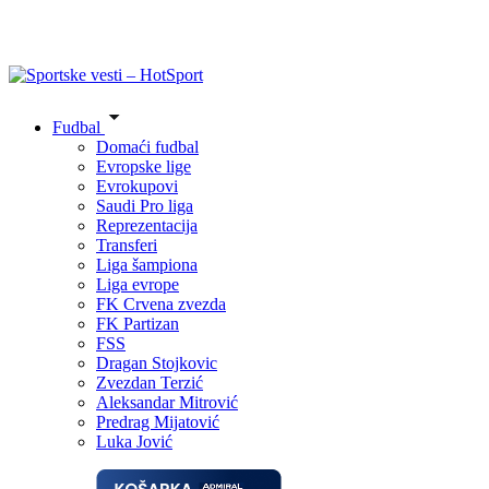
Fudbal
Domaći fudbal
Evropske lige
Evrokupovi
Saudi Pro liga
Reprezentacija
Transferi
Liga šampiona
Liga evrope
FK Crvena zvezda
FK Partizan
FSS
Dragan Stojkovic
Zvezdan Terzić
Aleksandar Mitrović
Predrag Mijatović
Luka Jović