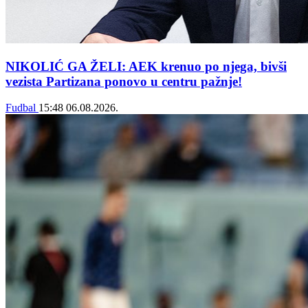
NIKOLIĆ GA ŽELI: AEK krenuo po njega, bivši
vezista Partizana ponovo u centru pažnje!
Fudbal
15:48
06.08.2026.