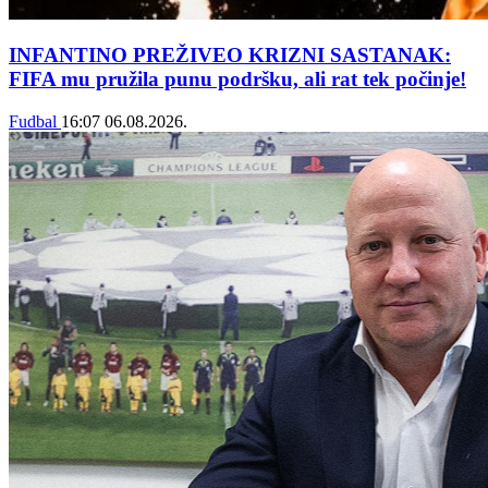
INFANTINO PREŽIVEO KRIZNI SASTANAK:
FIFA mu pružila punu podršku, ali rat tek počinje!
Fudbal
16:07
06.08.2026.