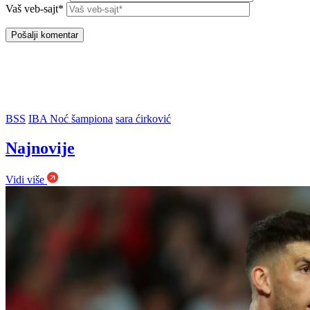
Vaš veb-sajt*
BSS
IBA Noć šampiona
sara ćirković
Najnovije
Vidi više