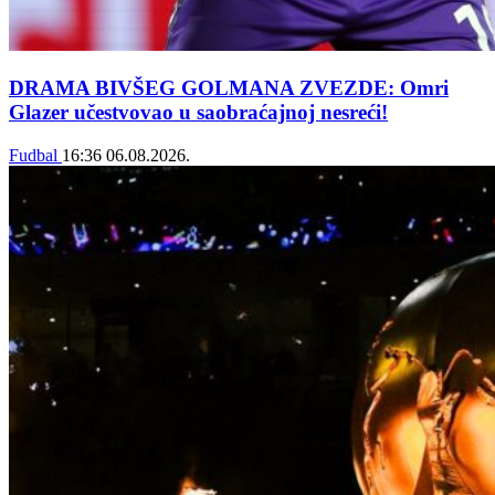
DRAMA BIVŠEG GOLMANA ZVEZDE: Omri
Glazer učestvovao u saobraćajnoj nesreći!
Fudbal
16:36
06.08.2026.