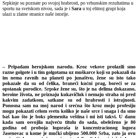
Srpkinje su poznate po svojoj hrabrosti, po vrhunskim rezultatima u
sportu na svetskom nivou, sada je i
Sara
u toj elitnoj grupi koja
ulazi u zlatne stranice naše istorije.
– Pripadam herojskom narodu. Kroz vekove prolazili smo
razne golgote i u tim golgotama uz muškarce koji su pokazali da
im nema ravnih na planeti po junaštvu, žene su isto tako
pokazale da su od čelika, braneći kućni prag, boreći se za
opstanak porodice. Srpske žene su, što je na delima dokazano,
heroine života, ne priznaju kukavičluk i nemaju straha ni pred
kakvim zadatkom, satkane su od hrabrosti i istrajnosti.
Ponosna sam na moj narod i srećna što kroz moju profesiju
mogu pokazati celom svetu koliko je naše srce i snaga i da smo
baš kao što je boks plemenita veština i mi isti takvi. U danu
kada sam osvojila najveću titulu do sada, obeleženo je 80
godina
od proboja logoraša iz koncentracionog logora
Јasenovac u kome je mučki ubijeno 500.000 Srba, zato ja ovu