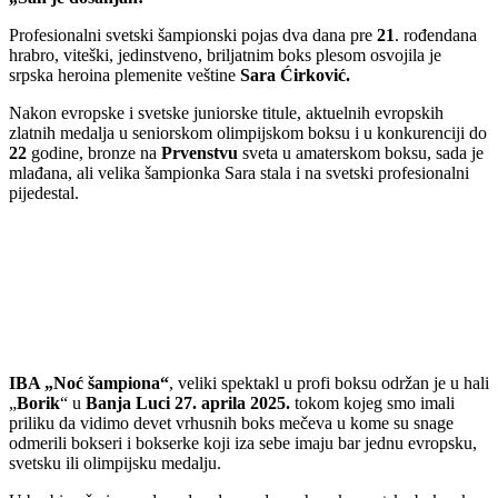
Profesionalni svetski šampionski pojas dva dana pre
21
. rođendana
hrabro, viteški, jedinstveno, briljatnim boks plesom osvojila je
srpska heroina plemenite veštine
Sara Ćirković.
Nakon evropske i svetske juniorske titule, aktuelnih evropskih
zlatnih medalja u seniorskom olimpijskom boksu i u konkurenciji do
22
godine, bronze na
Prvenstvu
sveta u amaterskom boksu, sada je
mlađana, ali velika šampionka Sara stala i na svetski profesionalni
pijedestal.
IBA „Noć šampiona“
, veliki spektakl u profi boksu održan je u hali
„
Borik
“ u
Banja Luci 27. aprila 2025.
tokom kojeg smo imali
priliku da vidimo devet vrhusnih boks mečeva u kome su snage
odmerili bokseri i bokserke koji iza sebe imaju bar jednu evropsku,
svetsku ili olimpijsku medalju.