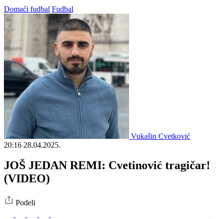
Domaći fudbal
Fudbal
Vukašin Cvetković
20:16
28.04.2025.
JOŠ JEDAN REMI: Cvetinović tragičar!
(VIDEO)
Podeli