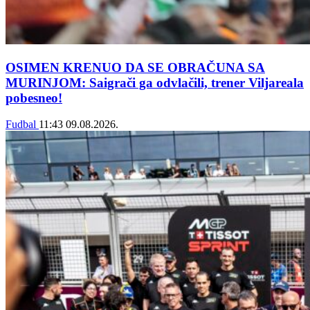
OSIMEN KRENUO DA SE OBRAČUNA SA
MURINJOM: Saigrači ga odvlačili, trener Viljareala
pobesneo!
Fudbal
11:43
09.08.2026.