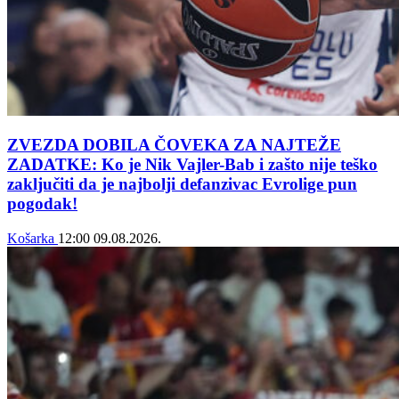
ZVEZDA DOBILA ČOVEKA ZA NAJTEŽE
ZADATKE: Ko je Nik Vajler-Bab i zašto nije teško
zaključiti da je najbolji defanzivac Evrolige pun
pogodak!
Košarka
12:00
09.08.2026.