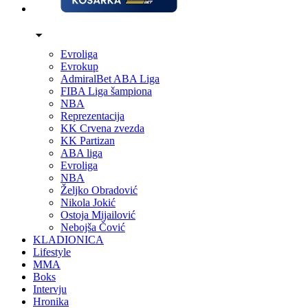
Evroliga
Evrokup
AdmiralBet ABA Liga
FIBA Liga šampiona
NBA
Reprezentacija
KK Crvena zvezda
KK Partizan
ABA liga
Evroliga
NBA
Željko Obradović
Nikola Jokić
Ostoja Mijailović
Nebojša Čović
KLADIONICA
Lifestyle
MMA
Boks
Intervju
Hronika