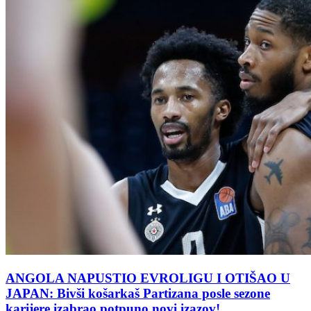
ANGOLA NAPUSTIO EVROLIGU I OTIŠAO U
JAPAN: Bivši košarkaš Partizana posle sezone
karijere izabrao potpuno novi izazov!