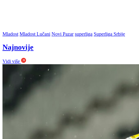
Mladost
Mladost Lučani
Novi Pazar
superliga
Superliga Srbije
Najnovije
Vidi više