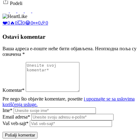
Podeli
Like
❤️
0
🔥
0
💥
0
😂
0
👀
0
🎉
0
Ostavi komentar
Ваша адреса е-поште неће бити објављена.
Неопходна поља су
означена
*
Komentar*
Pre nego što objavite komentare, posetite
i upoznajte se sa uslovima
korišćenja usluge.
Ime*
Email adresa*
Vaš veb-sajt*