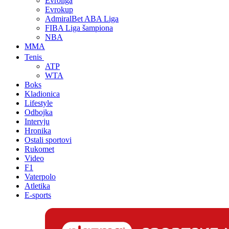
Evroliga
Evrokup
AdmiralBet ABA Liga
FIBA Liga šampiona
NBA
MMA
Tenis
ATP
WTA
Boks
Kladionica
Lifestyle
Odbojka
Intervju
Hronika
Ostali sportovi
Rukomet
Video
F1
Vaterpolo
Atletika
E-sports