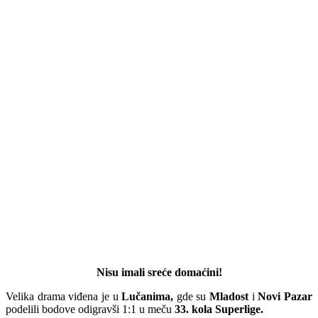
Nisu imali sreće domaćini!
Velika drama viđena je u
Lučanima,
gde su
Mladost
i
Novi Pazar
podelili bodove odigravši 1:1 u meču
33. kola Superlige.