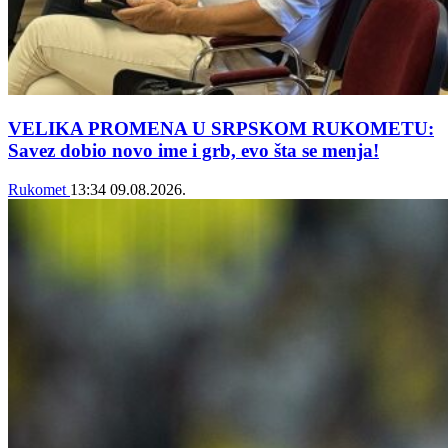
VELIKA PROMENA U SRPSKOM RUKOMETU:
Savez dobio novo ime i grb, evo šta se menja!
Rukomet
13:34
09.08.2026.