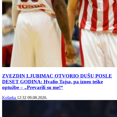
ZVEZDIN LJUBIMAC OTVORIO DUŠU POSLE
DESET GODINA: Hvalio Tajsa, pa izneo teške
optužbe – „Prevarili su me!“
Košarka
12:32
09.08.2026.