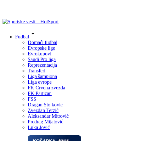
Fudbal
Domaći fudbal
Evropske lige
Evrokupovi
Saudi Pro liga
Reprezentacija
Transferi
Liga šampiona
Liga evrope
FK Crvena zvezda
FK Partizan
FSS
Dragan Stojkovic
Zvezdan Terzić
Aleksandar Mitrović
Predrag Mijatović
Luka Jović