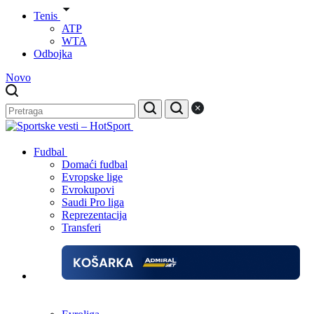
Tenis
ATP
WTA
Odbojka
Novo
Fudbal
Domaći fudbal
Evropske lige
Evrokupovi
Saudi Pro liga
Reprezentacija
Transferi