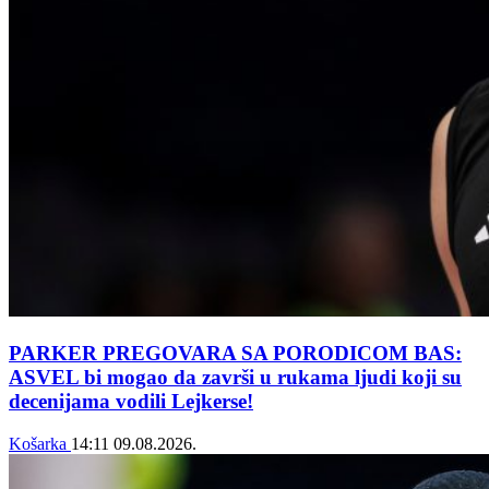
PARKER PREGOVARA SA PORODICOM BAS:
ASVEL bi mogao da završi u rukama ljudi koji su
decenijama vodili Lejkerse!
Košarka
14:11
09.08.2026.