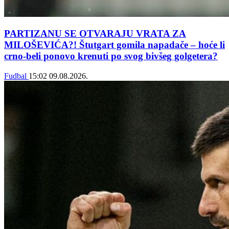
PARTIZANU SE OTVARAJU VRATA ZA
MILOŠEVIĆA?! Štutgart gomila napadače – hoće li
crno-beli ponovo krenuti po svog bivšeg golgetera?
Fudbal
15:02
09.08.2026.