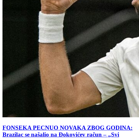
FONSEKA PECNUO NOVAKA ZBOG GODINA:
Brazilac se našalio na Đokovićev račun – „Svi