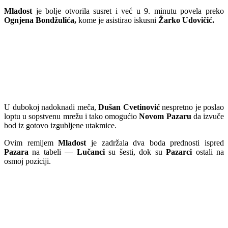
Mladost
je bolje otvorila susret i već u 9. minutu povela preko
Ognjena Bondžulića,
kome je asistirao iskusni
Žarko Udovičić.
U dubokoj nadoknadi meča,
Dušan Cvetinović
nespretno je poslao
loptu u sopstvenu mrežu i tako omogućio
Novom Pazaru
da izvuče
bod iz gotovo izgubljene utakmice.
Ovim remijem
Mladost
je zadržala dva boda prednosti ispred
Pazara
na tabeli —
Lučanci
su šesti, dok su
Pazarci
ostali na
osmoj poziciji.