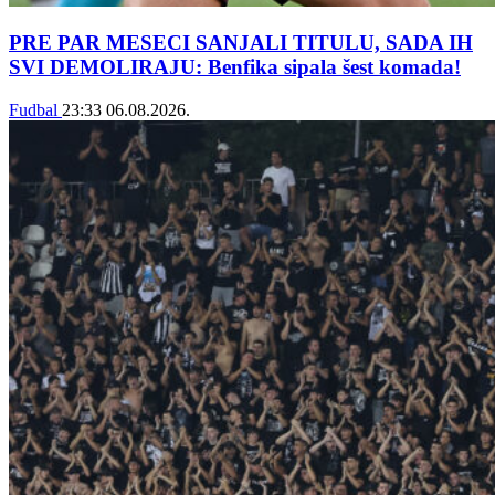
PRE PAR MESECI SANJALI TITULU, SADA IH
SVI DEMOLIRAJU: Benfika sipala šest komada!
Fudbal
23:33
06.08.2026.