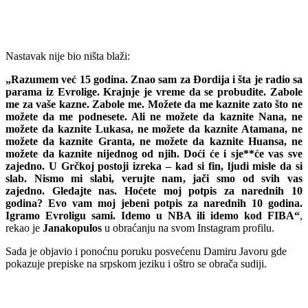
Nastavak nije bio ništa blaži:
„Razumem već 15 godina. Znao sam za Đordija i šta je radio sa
parama iz Evrolige. Krajnje je vreme da se probudite. Zabole
me za vaše kazne. Zabole me. Možete da me kaznite zato što ne
možete da me podnesete. Ali ne možete da kaznite Nana, ne
možete da kaznite Lukasa, ne možete da kaznite Atamana, ne
možete da kaznite Granta, ne možete da kaznite Huansa, ne
možete da kaznite nijednog od njih. Doći će i sje**će vas sve
zajedno. U Grčkoj postoji izreka – kad si fin, ljudi misle da si
slab. Nismo mi slabi, verujte nam, jači smo od svih vas
zajedno. Gledajte nas. Hoćete moj potpis za narednih 10
godina? Evo vam moj jebeni potpis za narednih 10 godina.
Igramo Evroligu sami. Idemo u NBA ili idemo kod FIBA“
,
rekao je
Janakopulos
u obraćanju na svom Instagram profilu.
Sada je objavio i ponoćnu poruku posvećenu Damiru Javoru gde
pokazuje prepiske na srpskom jeziku i oštro se obrača sudiji.