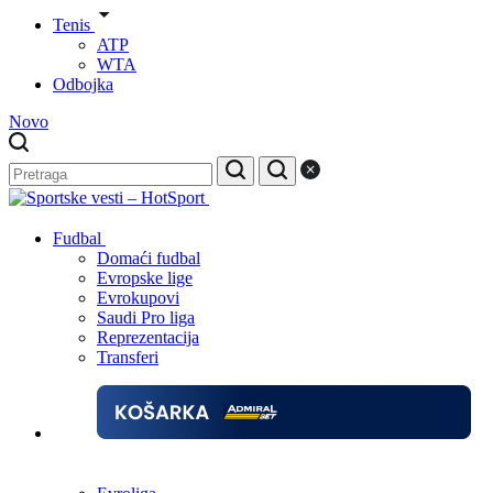
Tenis
ATP
WTA
Odbojka
Novo
Fudbal
Domaći fudbal
Evropske lige
Evrokupovi
Saudi Pro liga
Reprezentacija
Transferi