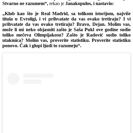
Stvarno ne razumem“,
rekao je
Janakopulos, i nastavio:
„Klub kao što je Real Madrid, sa tolikom istorijom, najviše
titula u Evroligi, i vi prihvatate da vas ovako tretiraju? I vi
prihvatate da vas ovako tretiraju? Bravo, Dejan. Molim vas,
može li mi neko objasniti zašto je Saša Pukl ove godine sudio
toliko mečeva Olimpijakosu? Zašto je Radović sudio toliko
utakmica? Molim vas, proverite statistiku. Proverite statistiku
ponovo. Čak i glupi ljudi to razumeju“.