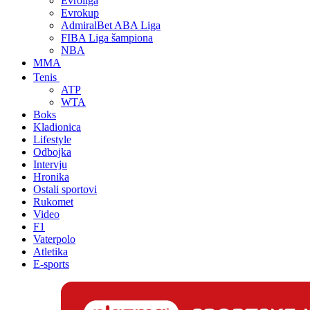
Evroliga
Evrokup
AdmiralBet ABA Liga
FIBA Liga šampiona
NBA
MMA
Tenis
ATP
WTA
Boks
Kladionica
Lifestyle
Odbojka
Intervju
Hronika
Ostali sportovi
Rukomet
Video
F1
Vaterpolo
Atletika
E-sports