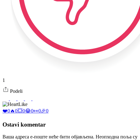
1
Podeli
Like
❤️
0
🔥
0
💥
0
😂
0
👀
0
🎉
0
Ostavi komentar
Ваша адреса е-поште неће бити објављена.
Неопходна поља су