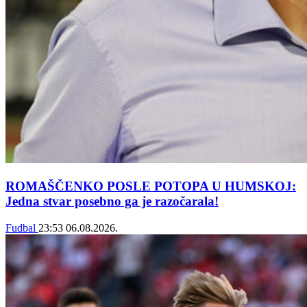
ROMAŠČENKO POSLE POTOPA U HUMSKOJ:
Jedna stvar posebno ga je razočarala!
Fudbal
23:53
06.08.2026.