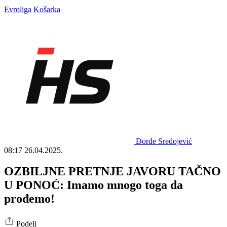
Evroliga
Košarka
Đorđe Sredojević
08:17
26.04.2025.
OZBILJNE PRETNJE JAVORU TAČNO
U PONOĆ: Imamo mnogo toga da
prođemo!
Podeli