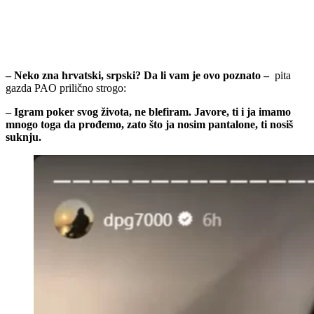
– Neko zna hrvatski, srpski? Da li vam je ovo poznato –
pita
gazda PAO prilično strogo:
– Igram poker svog života, ne blefiram. Javore, ti i ja imamo
mnogo toga da prođemo, zato što ja nosim pantalone, ti nosiš
suknju.