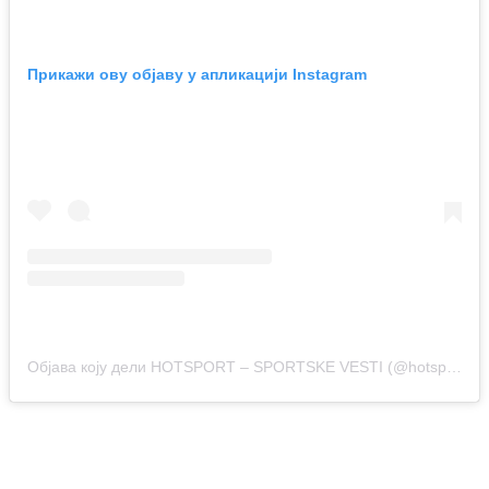
Прикажи ову објаву у апликацији Instagram
Објава коју дели HOTSPORT – SPORTSKE VESTI (@hotsport.rs)