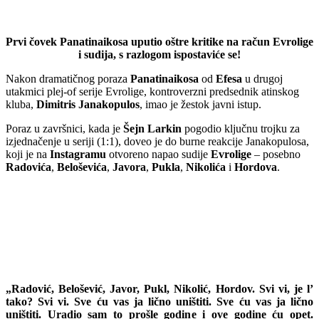
Prvi čovek Panatinaikosa uputio oštre kritike na račun Evrolige
i sudija, s razlogom ispostaviće se!
Nakon dramatičnog poraza
Panatinaikosa
od
Efesa
u drugoj
utakmici plej-of serije Evrolige, kontroverzni predsednik atinskog
kluba,
Dimitris Janakopulos
, imao je žestok javni istup.
Poraz u završnici, kada je
Šejn Larkin
pogodio ključnu trojku za
izjednačenje u seriji (1:1), doveo je do burne reakcije Janakopulosa,
koji je na
Instagramu
otvoreno napao sudije
Evrolige
– posebno
Radovića
,
Beloševića
,
Javora
,
Pukla
,
Nikolića
i
Hordova
.
„Radović, Belošević, Javor, Pukl, Nikolić, Hordov. Svi vi, je l’
tako? Svi vi. Sve ću vas ja lično uništiti. Sve ću vas ja lično
uništiti. Uradio sam to prošle godine i ove godine ću opet.