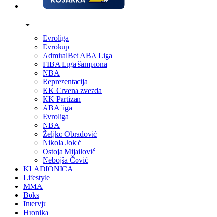
Evroliga
Evrokup
AdmiralBet ABA Liga
FIBA Liga šampiona
NBA
Reprezentacija
KK Crvena zvezda
KK Partizan
ABA liga
Evroliga
NBA
Željko Obradović
Nikola Jokić
Ostoja Mijailović
Nebojša Čović
KLADIONICA
Lifestyle
MMA
Boks
Intervju
Hronika