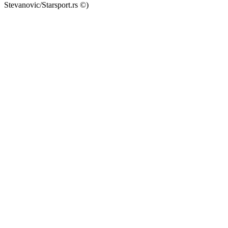
Stevanovic/Starsport.rs ©)