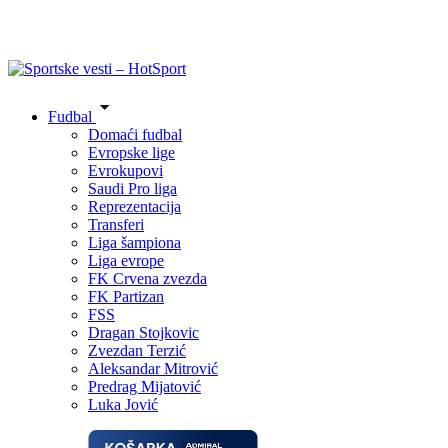
Fudbal
Domaći fudbal
Evropske lige
Evrokupovi
Saudi Pro liga
Reprezentacija
Transferi
Liga šampiona
Liga evrope
FK Crvena zvezda
FK Partizan
FSS
Dragan Stojkovic
Zvezdan Terzić
Aleksandar Mitrović
Predrag Mijatović
Luka Jović