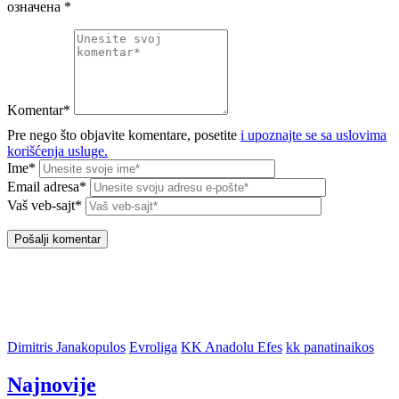
означена
*
Komentar*
Pre nego što objavite komentare, posetite
i upoznajte se sa uslovima
korišćenja usluge.
Ime*
Email adresa*
Vaš veb-sajt*
Dimitris Janakopulos
Evroliga
KK Anadolu Efes
kk panatinaikos
Najnovije