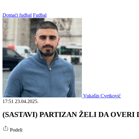
Domaći fudbal
Fudbal
Vukašin Cvetković
17:51
23.04.2025.
(SASTAVI) PARTIZAN ŽELI DA OVERI DR
Podeli