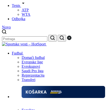
Tenis
ATP
WTA
Odbojka
Novo
Fudbal
Domaći fudbal
Evropske lige
Evrokupovi
Saudi Pro liga
Reprezentacija
Transferi