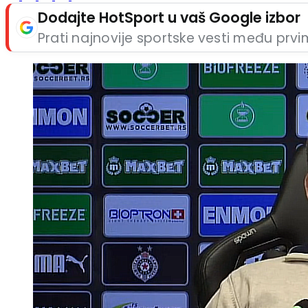
Dodajte HotSport u vaš Google izbor
Prati najnovije sportske vesti među prv