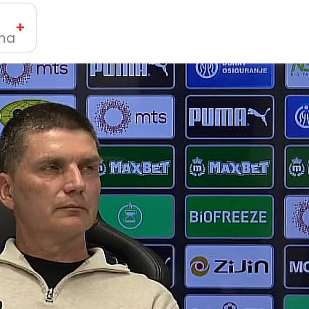
+
ima