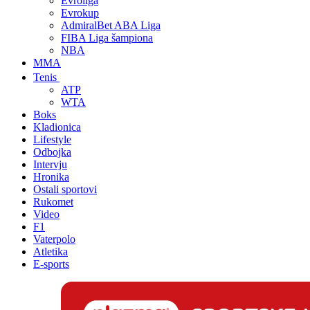
Evroliga
Evrokup
AdmiralBet ABA Liga
FIBA Liga šampiona
NBA
MMA
Tenis
ATP
WTA
Boks
Kladionica
Lifestyle
Odbojka
Intervju
Hronika
Ostali sportovi
Rukomet
Video
F1
Vaterpolo
Atletika
E-sports