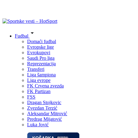
Fudbal
Domaći fudbal
Evropske lige
Evrokupovi
Saudi Pro liga
Reprezentacija
Transferi
Liga šampiona
Liga evrope
FK Crvena zvezda
FK Partizan
FSS
Dragan Stojkovic
Zvezdan Terzić
Aleksandar Mitrović
Predrag Mijatović
Luka Jović