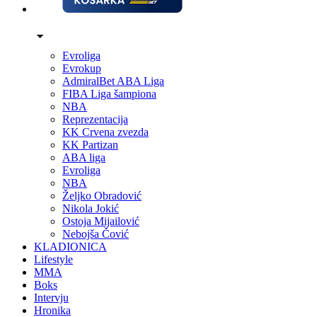
Evroliga
Evrokup
AdmiralBet ABA Liga
FIBA Liga šampiona
NBA
Reprezentacija
KK Crvena zvezda
KK Partizan
ABA liga
Evroliga
NBA
Željko Obradović
Nikola Jokić
Ostoja Mijailović
Nebojša Čović
KLADIONICA
Lifestyle
MMA
Boks
Intervju
Hronika