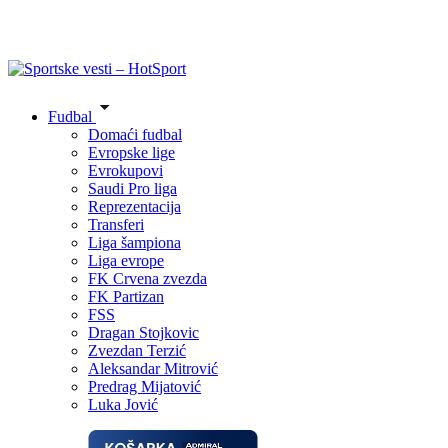
Fudbal
Domaći fudbal
Evropske lige
Evrokupovi
Saudi Pro liga
Reprezentacija
Transferi
Liga šampiona
Liga evrope
FK Crvena zvezda
FK Partizan
FSS
Dragan Stojkovic
Zvezdan Terzić
Aleksandar Mitrović
Predrag Mijatović
Luka Jović