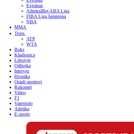
Evroliga
Evrokup
AdmiralBet ABA Liga
FIBA Liga šampiona
NBA
MMA
Tenis
ATP
WTA
Boks
Kladionica
Lifestyle
Odbojka
Intervju
Hronika
Ostali sportovi
Rukomet
Video
F1
Vaterpolo
Atletika
E-sports