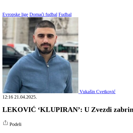
Evropske lige
Domaći fudbal
Fudbal
Vukašin Cvetković
12:16
21.04.2025.
LEKOVIĆ ‘KLUPIRAN’: U Zvezdi zabrinuti, 
Podeli