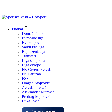
Fudbal
Domaći fudbal
Evropske lige
Evrokupovi
Saudi Pro liga
Reprezentacija
Transferi
Liga šampiona
Liga evrope
FK Crvena zvezda
FK Partizan
FSS
Dragan Stojkovic
Zvezdan Terzić
Aleksandar Mitrović
Predrag Mijatović
Luka Jović