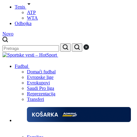
Tenis
ATP
WTA
Odbojka
Novo
Fudbal
Domaći fudbal
Evropske lige
Evrokupovi
Saudi Pro liga
Reprezentacija
Transferi