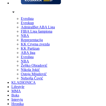
Evroliga
Evrokup
AdmiralBet ABA Liga
FIBA Liga šampiona
NBA
Reprezentacija
KK Crvena zvezda
KK Partizan
ABA liga
Evroliga
NBA
Željko Obradović
Nikola Jokić
Ostoja Mijailović
Nebojša Čović
KLADIONICA
Lifestyle
MMA
Boks
Intervju
Hronika