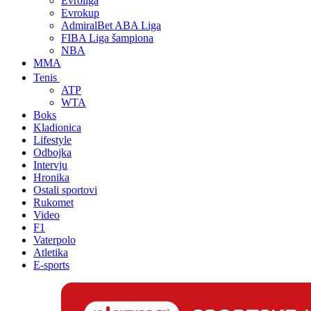
Evroliga
Evrokup
AdmiralBet ABA Liga
FIBA Liga šampiona
NBA
MMA
Tenis
ATP
WTA
Boks
Kladionica
Lifestyle
Odbojka
Intervju
Hronika
Ostali sportovi
Rukomet
Video
F1
Vaterpolo
Atletika
E-sports