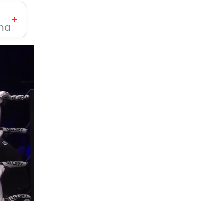
+
ima