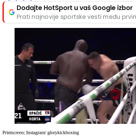
Dodajte HotSport u vaš Google izbor
Prati najnovije sportske vesti među prv
Printscreen; Instagram/ glorykickboxing