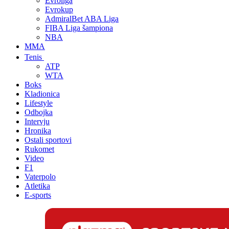
Evroliga
Evrokup
AdmiralBet ABA Liga
FIBA Liga šampiona
NBA
MMA
Tenis
ATP
WTA
Boks
Kladionica
Lifestyle
Odbojka
Intervju
Hronika
Ostali sportovi
Rukomet
Video
F1
Vaterpolo
Atletika
E-sports