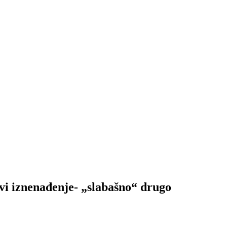
iznenađenje- „slabašno“ drugo