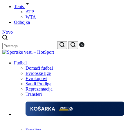
Tenis
ATP
WTA
Odbojka
Novo
Fudbal
Domaći fudbal
Evropske lige
Evrokupovi
Saudi Pro liga
Reprezentacija
Transferi