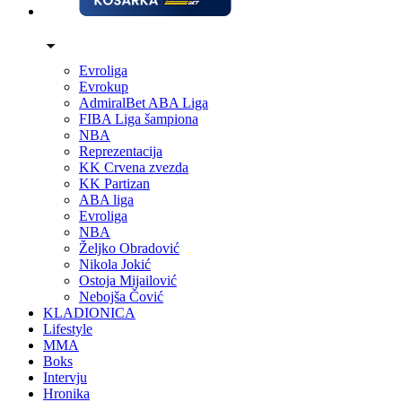
Evroliga
Evrokup
AdmiralBet ABA Liga
FIBA Liga šampiona
NBA
Reprezentacija
KK Crvena zvezda
KK Partizan
ABA liga
Evroliga
NBA
Željko Obradović
Nikola Jokić
Ostoja Mijailović
Nebojša Čović
KLADIONICA
Lifestyle
MMA
Boks
Intervju
Hronika