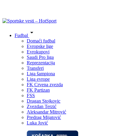
Fudbal
Domaći fudbal
Evropske lige
Evrokupovi
Saudi Pro liga
Reprezentacija
Transferi
Liga šampiona
Liga evrope
FK Crvena zvezda
FK Partizan
FSS
Dragan Stojkovic
Zvezdan Terzić
Aleksandar Mitrović
Predrag Mijatović
Luka Jović