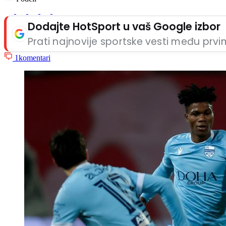
Dodajte HotSport u vaš Google izbor
Prati najnovije sportske vesti među prv
1
komentari