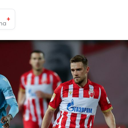
+
ima