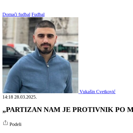
Domaći fudbal
Fudbal
Vukašin Cvetković
14:18
28.03.2025.
„PARTIZAN NAM JE PROTIVNIK PO MERI“:
Podeli