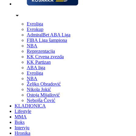
Evroliga
Evrokup
AdmiralBet ABA Liga
FIBA Liga šampiona
NBA
Reprezentacija
KK Crvena zvezda
KK Partizan
ABA liga
Evroliga
NBA
Željko Obradović
Nikola Jokić
Ostoja Mijailović
Nebojša Čović
KLADIONICA
Lifestyle
MMA
Boks
Intervju
Hronika