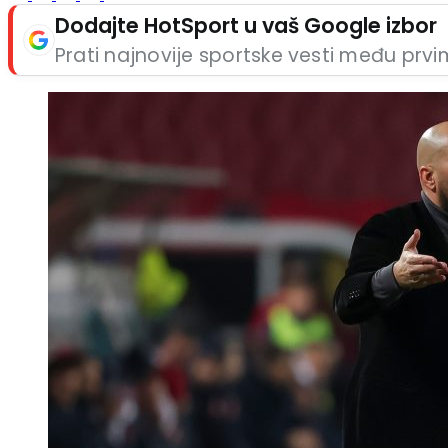
Dodajte HotSport u vaš Google izbor
Prati najnovije sportske vesti među prv