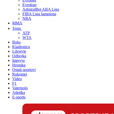
Evroliga
Evrokup
AdmiralBet ABA Liga
FIBA Liga šampiona
NBA
MMA
Tenis
ATP
WTA
Boks
Kladionica
Lifestyle
Odbojka
Intervju
Hronika
Ostali sportovi
Rukomet
Video
F1
Vaterpolo
Atletika
E-sports