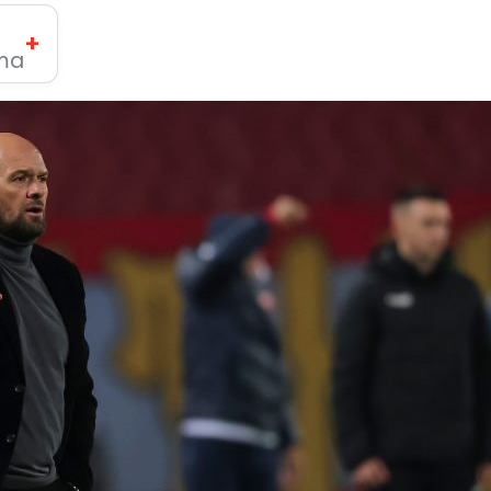
+
ima