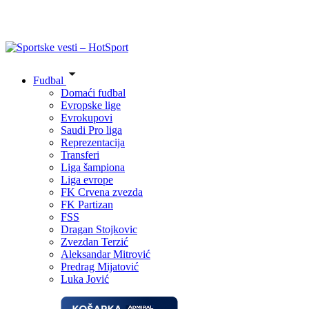
Fudbal
Domaći fudbal
Evropske lige
Evrokupovi
Saudi Pro liga
Reprezentacija
Transferi
Liga šampiona
Liga evrope
FK Crvena zvezda
FK Partizan
FSS
Dragan Stojkovic
Zvezdan Terzić
Aleksandar Mitrović
Predrag Mijatović
Luka Jović