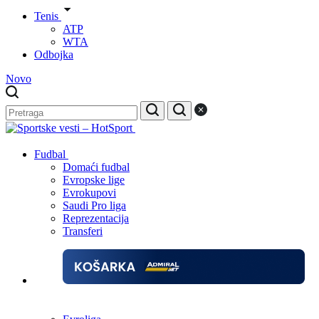
Tenis
ATP
WTA
Odbojka
Novo
Fudbal
Domaći fudbal
Evropske lige
Evrokupovi
Saudi Pro liga
Reprezentacija
Transferi