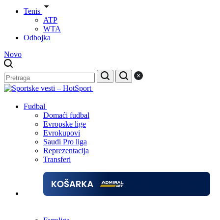
Tenis
ATP
WTA
Odbojka
Novo
Fudbal
Domaći fudbal
Evropske lige
Evrokupovi
Saudi Pro liga
Reprezentacija
Transferi