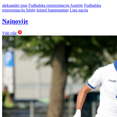
aleksander pras
Fudbalska reprezentacija Austrije
Fudbalska
reprezentacija Srbije
kristof baumgartner
Liga nacija
Najnovije
Vidi više