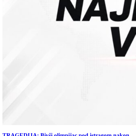
TRAGEDIJA: Bivši olimpijac pod istragom nakon