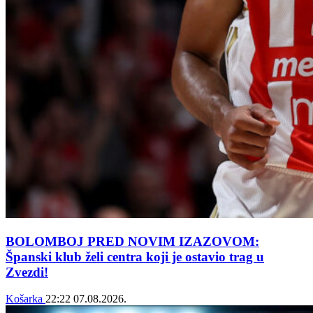
BOLOMBOJ PRED NOVIM IZAZOVOM:
Španski klub želi centra koji je ostavio trag u
Zvezdi!
Košarka
22:22
07.08.2026.