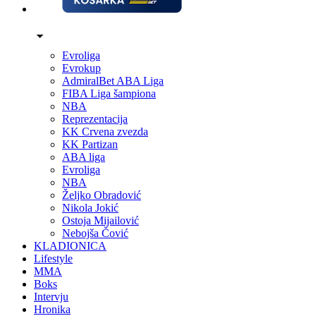
Evroliga
Evrokup
AdmiralBet ABA Liga
FIBA Liga šampiona
NBA
Reprezentacija
KK Crvena zvezda
KK Partizan
ABA liga
Evroliga
NBA
Željko Obradović
Nikola Jokić
Ostoja Mijailović
Nebojša Čović
KLADIONICA
Lifestyle
MMA
Boks
Intervju
Hronika