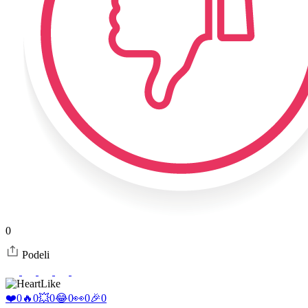
0
Podeli
Like
❤️
0
🔥
0
💥
0
😂
0
👀
0
🎉
0