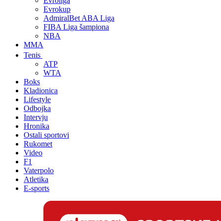
Evroliga
Evrokup
AdmiralBet ABA Liga
FIBA Liga šampiona
NBA
MMA
Tenis
ATP
WTA
Boks
Kladionica
Lifestyle
Odbojka
Intervju
Hronika
Ostali sportovi
Rukomet
Video
F1
Vaterpolo
Atletika
E-sports