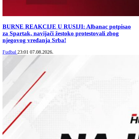
BURNE REAKCIJE U RUSIJI: Albanac potpisao
za Spartak, navijači žestoko protestovali zbog
njegovog vređanja Srba!
Fudbal
23:01
07.08.2026.