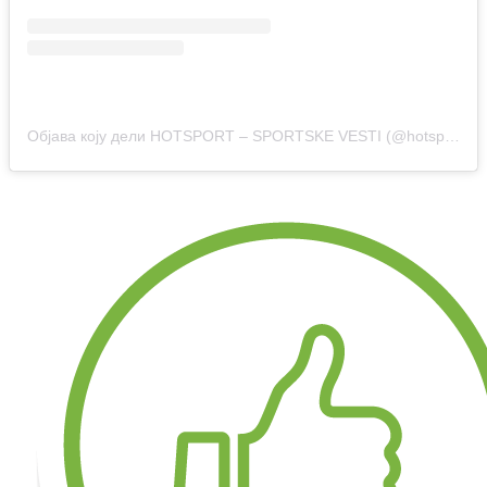
Објава коју дели HOTSPORT – SPORTSKE VESTI (@hotsport.rs)