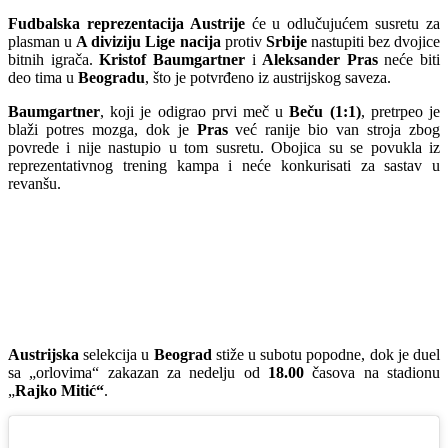
Fudbalska reprezentacija Austrije
će u odlučujućem susretu za
plasman u
A diviziju Lige nacija
protiv
Srbije
nastupiti bez dvojice
bitnih igrača.
Kristof Baumgartner
i
Aleksander Pras
neće biti
deo tima u
Beogradu
, što je potvrđeno iz austrijskog saveza.
Baumgartner
, koji je odigrao prvi meč u
Beču (1:1)
, pretrpeo je
blaži potres mozga, dok je
Pras
već ranije bio van stroja zbog
povrede i nije nastupio u tom susretu. Obojica su se povukla iz
reprezentativnog trening kampa i neće konkurisati za sastav u
revanšu.
Austrijska
selekcija u
Beograd
stiže u subotu popodne, dok je duel
sa „orlovima“ zakazan za nedelju od
18.00
časova na stadionu
„
Rajko Mitić“
.