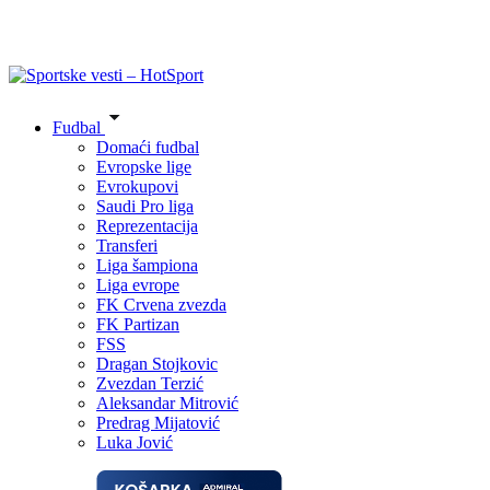
Fudbal
Domaći fudbal
Evropske lige
Evrokupovi
Saudi Pro liga
Reprezentacija
Transferi
Liga šampiona
Liga evrope
FK Crvena zvezda
FK Partizan
FSS
Dragan Stojkovic
Zvezdan Terzić
Aleksandar Mitrović
Predrag Mijatović
Luka Jović