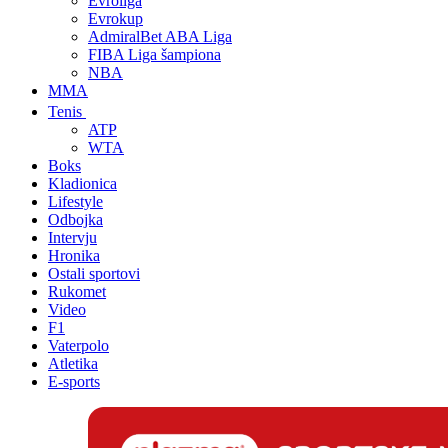
Evroliga
Evrokup
AdmiralBet ABA Liga
FIBA Liga šampiona
NBA
MMA
Tenis
ATP
WTA
Boks
Kladionica
Lifestyle
Odbojka
Intervju
Hronika
Ostali sportovi
Rukomet
Video
F1
Vaterpolo
Atletika
E-sports