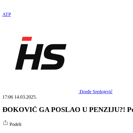
ATP
Đorđe Sredojević
17:06
14.03.2025.
ĐOKOVIĆ GA POSLAO U PENZIJU?! Posle p
Podeli