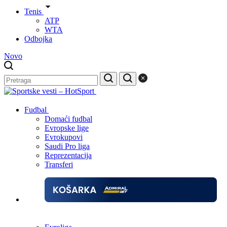
Tenis
ATP
WTA
Odbojka
Novo
Fudbal
Domaći fudbal
Evropske lige
Evrokupovi
Saudi Pro liga
Reprezentacija
Transferi