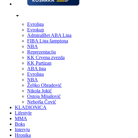
Evroliga
Evrokup
AdmiralBet ABA Liga
FIBA Liga šampiona
NBA
Reprezentacija
KK Crvena zvezda
KK Partizan
ABA liga
Evroliga
NBA
Željko Obradović
Nikola Jokić
Ostoja Mijailović
Nebojša Čović
KLADIONICA
Lifestyle
MMA
Boks
Intervju
Hronika