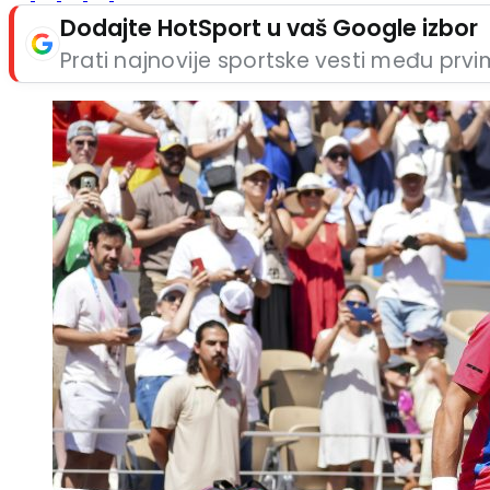
Dodajte HotSport u vaš Google izbor
Prati najnovije sportske vesti među prv