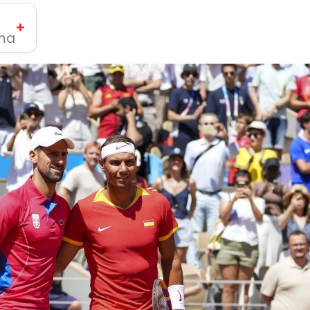
+
ima