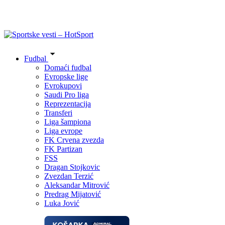
Fudbal
Domaći fudbal
Evropske lige
Evrokupovi
Saudi Pro liga
Reprezentacija
Transferi
Liga šampiona
Liga evrope
FK Crvena zvezda
FK Partizan
FSS
Dragan Stojkovic
Zvezdan Terzić
Aleksandar Mitrović
Predrag Mijatović
Luka Jović