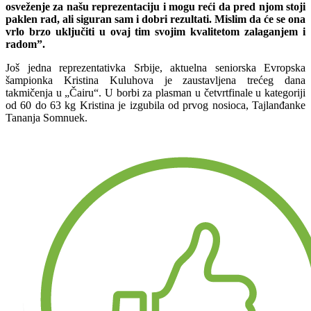
osveženje za našu reprezentaciju i mogu reći da pred njom stoji
paklen rad, ali siguran sam i dobri rezultati. Mislim da će se ona
vrlo brzo uključiti u ovaj tim svojim kvalitetom zalaganjem i
radom”.
Još jedna reprezentativka Srbije, aktuelna seniorska Evropska
šampionka Kristina Kuluhova je zaustavljena trećeg dana
takmičenja u „Čairu“. U borbi za plasman u četvrtfinale u kategoriji
od 60 do 63 kg Kristina je izgubila od prvog nosioca, Tajlanđanke
Tananja Somnuek.