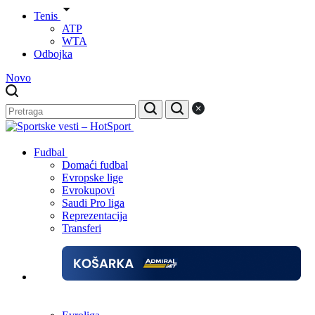
Tenis
ATP
WTA
Odbojka
Novo
Fudbal
Domaći fudbal
Evropske lige
Evrokupovi
Saudi Pro liga
Reprezentacija
Transferi