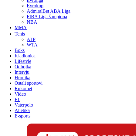
Evroliga
Evrokup
AdmiralBet ABA Liga
FIBA Liga šampiona
NBA
MMA
Tenis
ATP
WTA
Boks
Kladionica
Lifestyle
Odbojka
Intervju
Hronika
Ostali sportovi
Rukomet
Video
F1
Vaterpolo
Atletika
E-sports