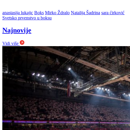
anastasija lukajic
Boks
Mirko Ždralo
Natalija Šadrina
sara ćirković
Svetsko prvenstvo u boksu
Najnovije
Vidi više