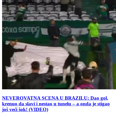
NEVEROVATNA SCENA U BRAZILU: Dao gol,
krenuo da slavi i nestao u tunelu – a onda je stigao
još veći šok! (VIDEO)