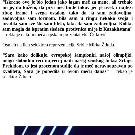
“Iskreno ovo je bio jedan jako lagan meč za mene, ali trebalo
mi je, da kažem, da prvi meč bude takav jer je uvek i najteži
zbog treme i svega ostalog, tako da ja sam zadovoljna,
zadovoljna sam formom, bila sam u ringu nekako svoja i
uradila sam sve što sam htela, tako da sam zadovoljna. Koliko
sam mogla da ispratim sledeća protivnica mi je iz Kazakhstana”
– rekla je nakom meča srpska reprezentativka Ćirković.
Osmeh na licu selektora reprezentacije Srbije Mirka Ždrala.
“Sara kako dolikuje, evropskoj šampionki, našoj olimpijki,
mogu slobodno reći najvećoj nadi našeg ženskog boksa Srbije.
Prekidom, to jest procenom sudije da je meč neravnopravan po
kvalitetu, Sara je pobedila u ovom meču danas”
– rekao je
selektor Ždralo.