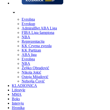
Evroliga
Evrokup
AdmiralBet ABA Liga
FIBA Liga šampiona
NBA
Reprezentacija
KK Crvena zvezda
KK Partizan
ABA liga
Evroliga
NBA
Željko Obradović
Nikola Jokić
Ostoja Mijailović
Nebojša Čović
KLADIONICA
Lifestyle
MMA
Boks
Intervju
Hronika