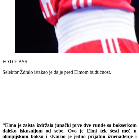
FOTO: BSS
Selektor Ždralo istakao je da je pred Elmom budućnost.
“Elma je zaista izdržala junački prve dve runde sa bokserkom
daleko iskusnijom od sebe. Ovo je Elmi tek šesti meč u
olimpijskom boksu i stvarno je jedno prijatno iznenađenje i