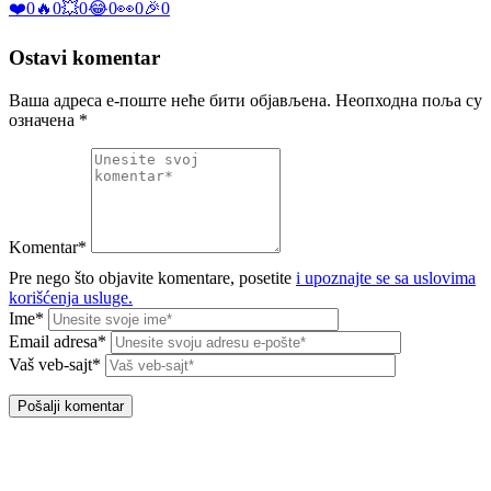
❤️
0
🔥
0
💥
0
😂
0
👀
0
🎉
0
Ostavi komentar
Ваша адреса е-поште неће бити објављена.
Неопходна поља су
означена
*
Komentar*
Pre nego što objavite komentare, posetite
i upoznajte se sa uslovima
korišćenja usluge.
Ime*
Email adresa*
Vaš veb-sajt*