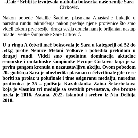
„Čair“ Srbiji je izvojevala najbolja bokserka naše zemlje Sara
Ćirković.
Nakon pobede Natalije Šadrine, plasmana Anastasije Lukajić u
narednu rundu takmičenja nakon predaje njene protivnice što smo
videli tokom prve sesije, druga sesija donela nam je briljantan nastup
mlade i velike šampionke Sare Ćirković.
U u ringu A četvrti meč boksovala je Sara u kategoriji od 52 do
54kg protiv Nemice Melani Volkove i pobedila prekidom u
drugoj rundi. Videli smo apsolutnu dominacija aktuelne
seniorske i omladinske šampionke Evrope Ćirković koja je sa
prvim gongom krenula u nezaustavljivu akciju. Ovom pobedom
20- godišnja Sara je obezbedila plasman u četvrtfinale gde će se
boriti za prolaz u polufinale i time osiguranu medalju, naredna
protivnica je 35 – godišnja Kazahstanka Zaina Šekerbekova
koja je vlasnica tri medalje sa svetskih prvenstava, dve bronze
uzela je 2016. Astana, 2022. Istanbul i srebro iz Nju Delhija
2018.