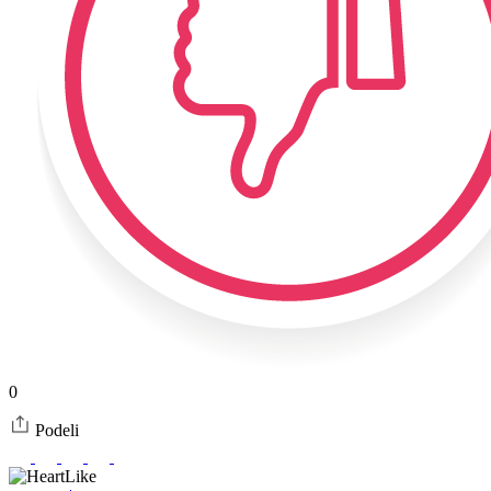
0
Podeli
Like