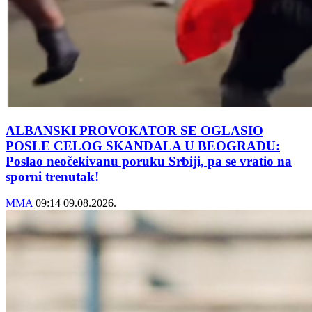
ALBANSKI PROVOKATOR SE OGLASIO
POSLE CELOG SKANDALA U BEOGRADU:
Poslao neočekivanu poruku Srbiji, pa se vratio na
sporni trenutak!
MMA
09:14
09.08.2026.