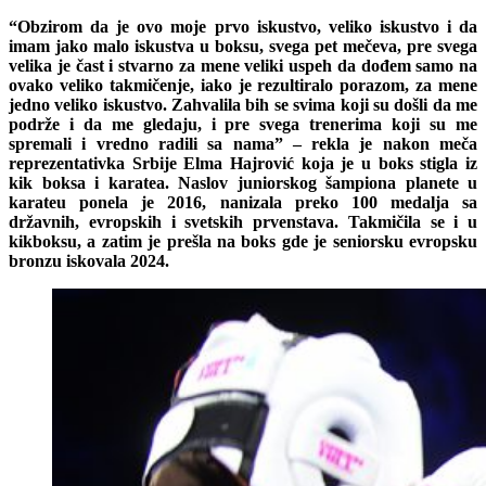
“Obzirom da je ovo moje prvo iskustvo, veliko iskustvo i da
imam jako malo iskustva u boksu, svega pet mečeva, pre svega
velika je čast i stvarno za mene veliki uspeh da dođem samo na
ovako veliko takmičenje, iako je rezultiralo porazom, za mene
jedno veliko iskustvo. Zahvalila bih se svima koji su došli da me
podrže i da me gledaju, i pre svega trenerima koji su me
spremali i vredno radili sa nama” – rekla je nakon meča
reprezentativka Srbije Elma Hajrović koja je u boks stigla iz
kik boksa i karatea. Naslov juniorskog šampiona planete u
karateu ponela je 2016, nanizala preko 100 medalja sa
državnih, evropskih i svetskih prvenstava. Takmičila se i u
kikboksu, a zatim je prešla na boks gde je seniorsku evropsku
bronzu iskovala 2024.