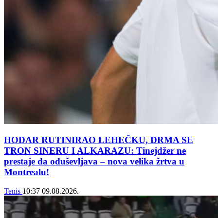
HODAR RUTINIRAO LEHEČKU, DRMA SE
TRON SINERU I ALKARAZU: Tinejdžer ne
prestaje da oduševljava – nova velika žrtva u
Montrealu!
Tenis
10:37
09.08.2026.