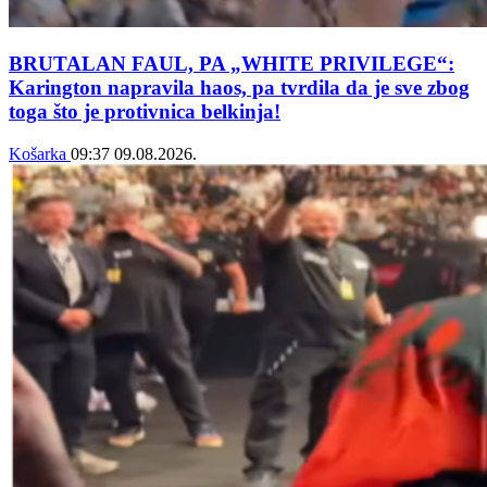
BRUTALAN FAUL, PA „WHITE PRIVILEGE“:
Karington napravila haos, pa tvrdila da je sve zbog
toga što je protivnica belkinja!
Košarka
09:37
09.08.2026.