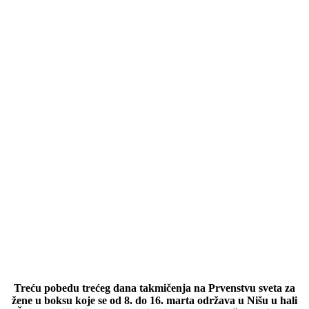
Treću pobedu trećeg dana takmičenja na Prvenstvu sveta za
žene u boksu koje se od 8. do 16. marta održava u Nišu u hali