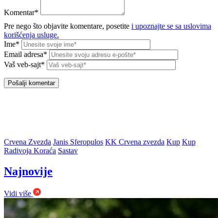
Komentar*
Pre nego što objavite komentare, posetite
i upoznajte se sa uslovima
korišćenja usluge.
Ime*
Email adresa*
Vaš veb-sajt*
Crvena Zvezda
Janis Sferopulos
KK Crvena zvezda
Kup
Kup
Radivoja Koraća
Sastav
Najnovije
Vidi više