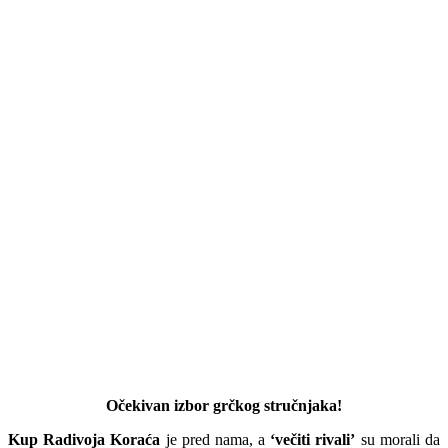
Očekivan izbor grčkog stručnjaka!
Kup Radivoja Koraća
je pred nama, a
‘večiti rivali’
su morali da