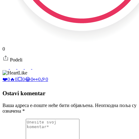
0
Podeli
Like
❤️
0
🔥
0
💥
0
😂
0
👀
0
🎉
0
Ostavi komentar
Ваша адреса е-поште неће бити објављена.
Неопходна поља су
означена
*