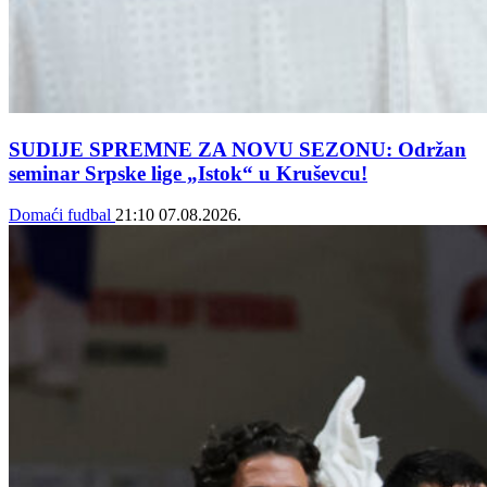
SUDIJE SPREMNE ZA NOVU SEZONU: Održan
seminar Srpske lige „Istok“ u Kruševcu!
Domaći fudbal
21:10
07.08.2026.