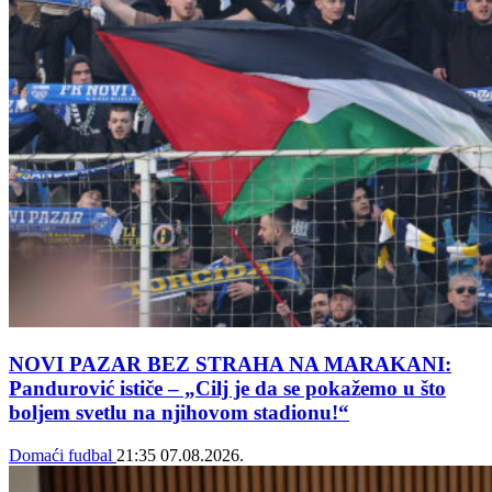
NOVI PAZAR BEZ STRAHA NA MARAKANI:
Pandurović ističe – „Cilj je da se pokažemo u što
boljem svetlu na njihovom stadionu!“
Domaći fudbal
21:35
07.08.2026.