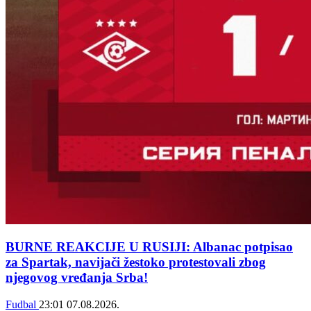
BURNE REAKCIJE U RUSIJI: Albanac potpisao
za Spartak, navijači žestoko protestovali zbog
njegovog vređanja Srba!
Fudbal
23:01
07.08.2026.