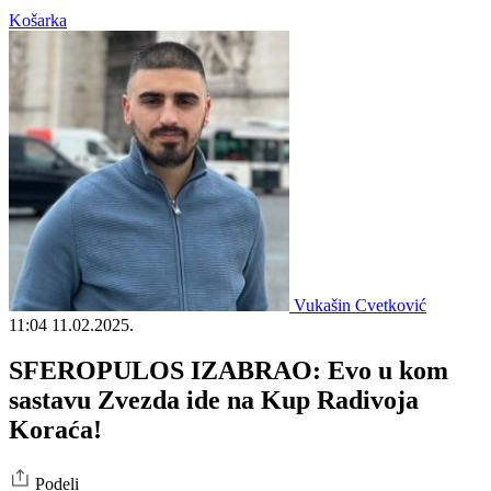
Košarka
Vukašin Cvetković
11:04
11.02.2025.
SFEROPULOS IZABRAO: Evo u kom
sastavu Zvezda ide na Kup Radivoja
Koraća!
Podeli