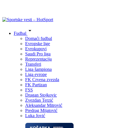
Fudbal
Domaći fudbal
Evropske lige
Evrokupovi
Saudi Pro liga
Reprezentacija
Transferi
Liga šampiona
Liga evrope
FK Crvena zvezda
FK Partizan
FSS
Dragan Stojkovic
Zvezdan Terzić
Aleksandar Mitrović
Predrag Mijatović
Luka Jović