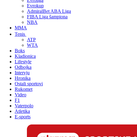
Evroliga
Evrokup
AdmiralBet ABA Liga
FIBA Liga šampiona
NBA
MMA
Tenis
ATP
WTA
Boks
Kladionica
Lifestyle
Odbojka
Intervju
Hronika
Ostali sportovi
Rukomet
Video
F1
Vaterpolo
Atletika
E-sports