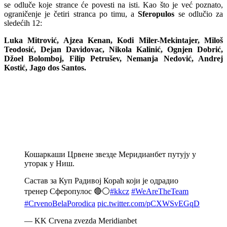
se odluče koje strance će povesti na isti. Kao što je već poznato,
ograničenje je četiri stranca po timu, a
Sferopulos
se odlučio za
sledećih 12:
Luka Mitrović, Ajzea Kenan, Kodi Miler-Mekintajer, Miloš
Teodosić, Dejan Davidovac, Nikola Kalinić, Ognjen Dobrić,
Džoel Bolomboj, Filip Petrušev, Nemanja Nedović, Andrej
Kostić, Jago dos Santos.
Кошаркаши Црвене звезде Меридианбет путују у
уторак у Ниш.
Састав за Куп Радивој Кораћ који је одрадио
тренер Сферопулос 🔴⚪️
#kkcz
#WeAreTheTeam
#CrvenoBelaPorodica
pic.twitter.com/pCXWSvEGqD
— KK Crvena zvezda Meridianbet