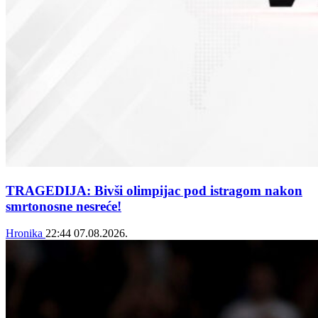
TRAGEDIJA: Bivši olimpijac pod istragom nakon
smrtonosne nesreće!
Hronika
22:44
07.08.2026.