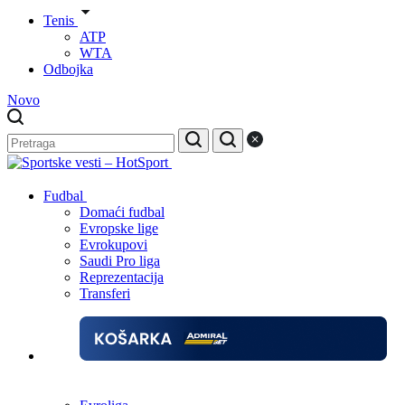
Tenis
ATP
WTA
Odbojka
Novo
Fudbal
Domaći fudbal
Evropske lige
Evrokupovi
Saudi Pro liga
Reprezentacija
Transferi