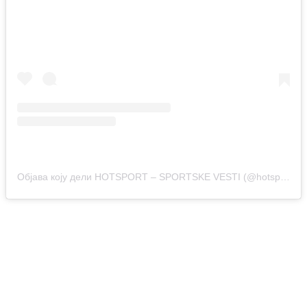
Објава коју дели HOTSPORT – SPORTSKE VESTI (@hotsport.rs)