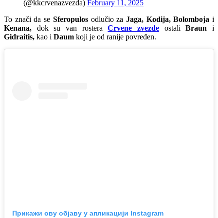
(@kkcrvenazvezda)
February 11, 2025
To znači da se
Sferopulos
odlučio za
Jaga, Kodija, Bolomboja
i
Kenana,
dok su van rostera
Crvene zvezde
ostali
Braun
i
Gidraitis,
kao i
Daum
koji je od ranije povređen.
Прикажи ову објаву у апликацији Instagram