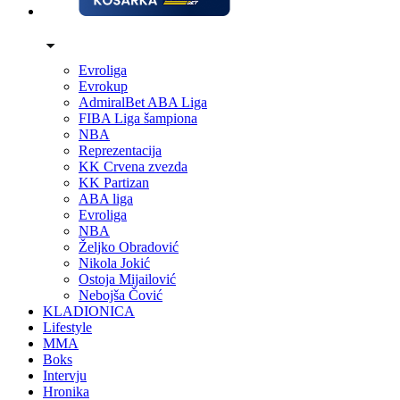
Evroliga
Evrokup
AdmiralBet ABA Liga
FIBA Liga šampiona
NBA
Reprezentacija
KK Crvena zvezda
KK Partizan
ABA liga
Evroliga
NBA
Željko Obradović
Nikola Jokić
Ostoja Mijailović
Nebojša Čović
KLADIONICA
Lifestyle
MMA
Boks
Intervju
Hronika