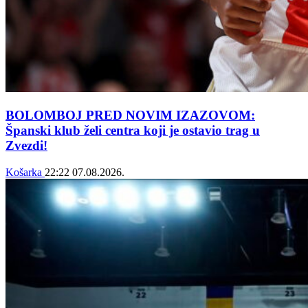
BOLOMBOJ PRED NOVIM IZAZOVOM:
Španski klub želi centra koji je ostavio trag u
Zvezdi!
Košarka
22:22
07.08.2026.