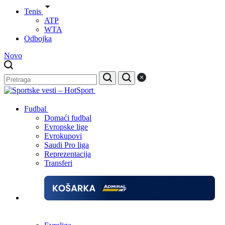
Tenis
ATP
WTA
Odbojka
Novo
Fudbal
Domaći fudbal
Evropske lige
Evrokupovi
Saudi Pro liga
Reprezentacija
Transferi