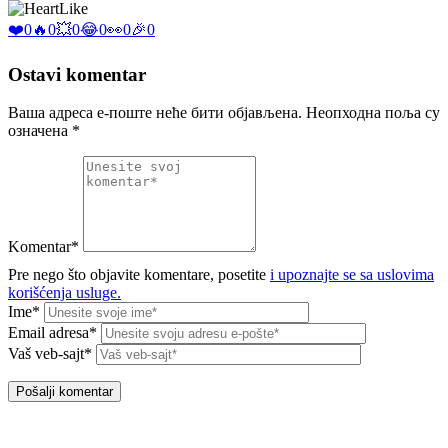
Like
❤️
0
🔥
0
💥
0
😂
0
👀
0
🎉
0
Ostavi komentar
Ваша адреса е-поште неће бити објављена.
Неопходна поља су
означена
*
Komentar*
Pre nego što objavite komentare, posetite
i upoznajte se sa uslovima
korišćenja usluge.
Ime*
Email adresa*
Vaš veb-sajt*