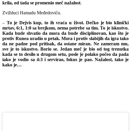
krila, od tada se promenio meč nažalost
.
Zvižduci Hamadu Međedoviću.
–
To je Dejvis kup, to ih vraća u život. Dečko je bio klinički
mrtav, 6:1, 1:0 sa brejkom, nema potrebe sa tim. To je iskustvo.
Kada bude shvatio da mora da bude disciplinovan, kao što je
protiv Runea uradio u petak. Mora i protiv slabijih da igra tako
da ne padne pod pritisak, da ostane miran. Ne zameram mu,
sve je to iskustvo. Borio se. Jedan meč je bio od tog trenutka
kada se to desilo u drugom setu, posle je polako počeo da pada
iako je vodio sa 4:3 i servirao, fokus je pao. Nažalost, tako je
kako je…