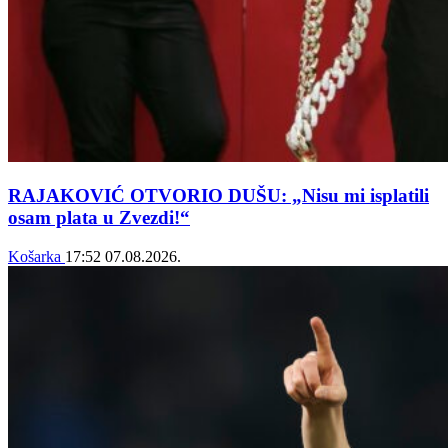
RAJAKOVIĆ OTVORIO DUŠU: „Nisu mi isplatili
osam plata u Zvezdi!“
Košarka
17:52
07.08.2026.