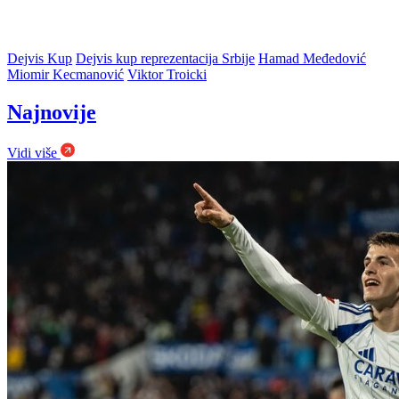
Dejvis Kup
Dejvis kup reprezentacija Srbije
Hamad Međedović
Miomir Kecmanović
Viktor Troicki
Najnovije
Vidi više