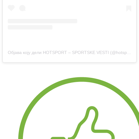
Објава коју дели HOTSPORT – SPORTSKE VESTI (@hotsport.rs)