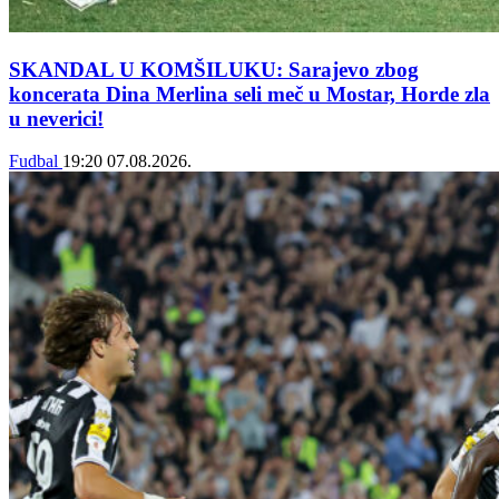
SKANDAL U KOMŠILUKU: Sarajevo zbog
koncerata Dina Merlina seli meč u Mostar, Horde zla
u neverici!
Fudbal
19:20
07.08.2026.