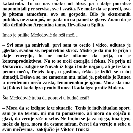
katastrofa. Tu su nas onako od bliže, pa i dalje porodice
napominjali pre servisa, sve i svašta. Ne može da se poredi, ovo
je pitoma atmosfera, ovo su gospoda. Bilo je ekstremnih
publika, ne znam još, ne pada mi na pamet iz glave. Znam da je
bilo definitivno Argentina tamo, Hrvatksa u Splitu.
Imao je prilike Međedović da reši meč…
–
Svi smo ga smirivali, prvi sam to osetio i video, odlutao je
,gledao, svađao se, nepotrebno skroz. Mislio je da mu to prija i
daje energiju, to ne može nikome da prija, to je
kontraproduktivno. Na to se troši energija i fokus. Ne prija ni
Đokoviću, izdigne se Novak iz toga i bude najjači, ali je teško u
petom meču, Dejvis kup, u gostima, teško je izdići se u toj
situaciji. Dešava se, ne zameram mu, mlad je, pobedio je Runea
u neviđenom meču zaista, fenomenalno je igrao. Mora da ima
taj fokus i kada igra protiv Runea i kada igra protiv Mulera.
Šta Međedović treba da popravi u budućnosti?
–
Mora da se izdigne iz te situacije. Tenis je individualan sport,
sam je na terenu, mi mu tu pomažemo, ali mora da oojača u
glavi, da veruje više u sebe. Ne bojim se ja za njega, ima igru,
može da igra, mora da ostane miran, čvrst i da veruje u sebe u
svim mečevima.- zaključio je Viktor Troicki