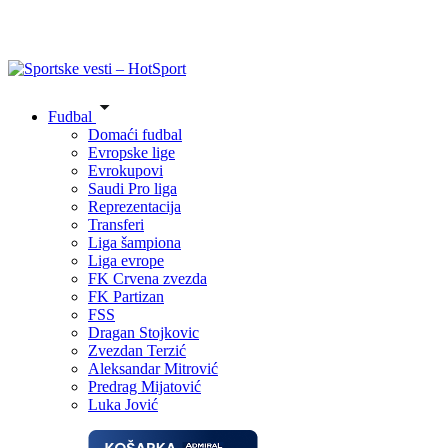
Fudbal
Domaći fudbal
Evropske lige
Evrokupovi
Saudi Pro liga
Reprezentacija
Transferi
Liga šampiona
Liga evrope
FK Crvena zvezda
FK Partizan
FSS
Dragan Stojkovic
Zvezdan Terzić
Aleksandar Mitrović
Predrag Mijatović
Luka Jović