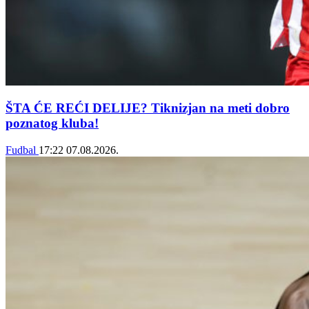
ŠTA ĆE REĆI DELIJE? Tiknizjan na meti dobro
poznatog kluba!
Fudbal
17:22
07.08.2026.