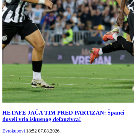
HETAFE JAČA TIM PRED PARTIZAN: Španci
doveli vrlo iskusnog defanzivca!
Evrokupovi
18:52
07.08.2026.