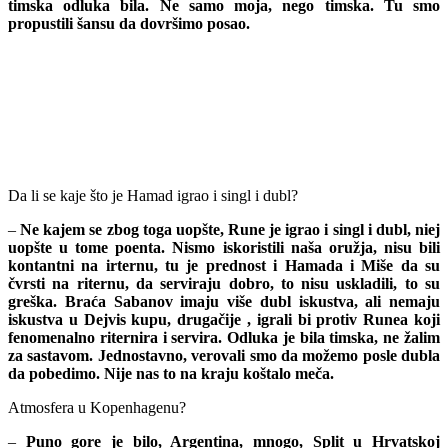
timska odluka bila. Ne samo moja, nego timska. Tu smo
propustili šansu da dovršimo posao.
Da li se kaje što je Hamad igrao i singl i dubl?
–
Ne kajem se zbog toga uopšte, Rune je igrao i singl i dubl, niej
uopšte u tome poenta. Nismo iskoristili naša oružja, nisu bili
kontantni na irternu, tu je prednost i Hamada i Miše da su
čvrsti na riternu, da serviraju dobro, to nisu uskladili, to su
greška. Braća Sabanov imaju više dubl iskustva, ali nemaju
iskustva u Dejvis kupu, drugačije , igrali bi protiv Runea koji
fenomenalno riternira i servira. Odluka je bila timska, ne žalim
za sastavom. Jednostavno, verovali smo da možemo posle dubla
da pobedimo. Nije nas to na kraju koštalo meča.
Atmosfera u Kopenhagenu?
–
Puno gore je bilo, Argentina, mnogo, Split u Hrvatskoj