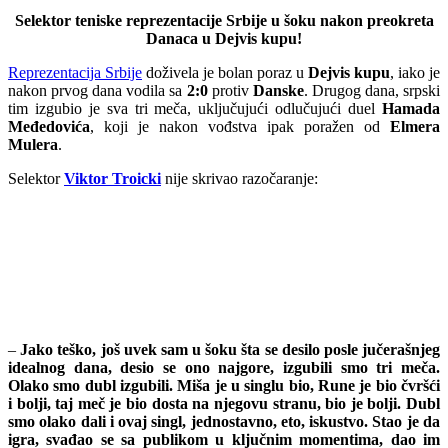
Selektor teniske reprezentacije Srbije u šoku nakon preokreta
Danaca u Dejvis kupu!
Reprezentacija Srbije
doživela je bolan poraz u
Dejvis kupu
, iako je
nakon prvog dana vodila sa
2:0
protiv
Danske
. Drugog dana, srpski
tim izgubio je sva tri meča, uključujući odlučujući duel
Hamada
Međedovića
, koji je nakon vođstva ipak poražen od
Elmera
Mulera
.
Selektor
Viktor Troicki
nije skrivao razočaranje:
–
Jako teško, još uvek sam u šoku šta se desilo posle jučerašnjeg
idealnog dana, desio se ono najgore, izgubili smo tri meča.
Olako smo dubl izgubili. Miša je u singlu bio, Rune je bio čvršći
i bolji, taj meč je bio dosta na njegovu stranu, bio je bolji. Dubl
smo olako dali i ovaj singl, jednostavno, eto, iskustvo. Stao je da
igra, svađao se sa publikom u ključnim momentima, dao im