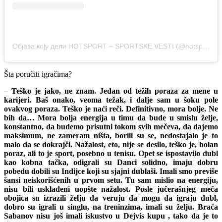
Објава коју дели HOTSPORT – SPORTSKE VESTI (@hotsport.rs)
Šta poručiti igračima?
–
Teško je jako, ne znam. Jedan od težih poraza za mene u
karijeri. Baš onako, veoma težak, i dalje sam u šoku pole
ovakvog poraza. Teško je naći reči. Definitivno, mora bolje. Ne
bih da… Mora bolja energija u timu da bude u smislu želje,
konstantno, da budemo prisutni tokom svih mečeva, da dajemo
maksimum, ne zameram ništa, borili su se, nedostajalo je to
malo da se dokrajči. Nažalost, eto, nije se desilo, teško je, bolan
poraz, ali to je sport, posebno u tenisu. Opet se ispostavilo dubl
kao kobna tačka, odigrali su Danci solidno, imaju dobru
pobedu dobili su Indijce koji su sjajni dublaši. Imali smo previše
šansi neiskorišćenih u prvom setu. Tu sam mislio na energiju,
nisu bili usklađeni uopšte nažalost. Posle jučerašnjeg meča
obojica su izrazili želju da veruju da mogu da igraju dubl,
dobro su igrali u singlu, na treninzima, imali su želju. Braća
Sabanov nisu još imali iskustvo u Dejvis kupu , tako da je to