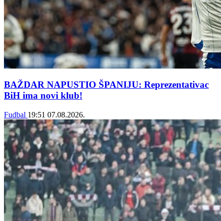
BAŽDAR NAPUSTIO ŠPANIJU: Reprezentativac
BiH ima novi klub!
Fudbal
19:51
07.08.2026.