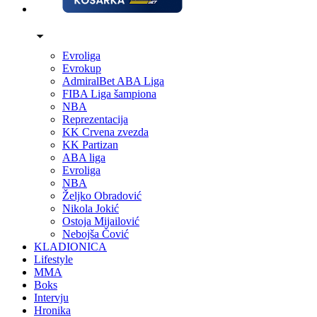
Evroliga
Evrokup
AdmiralBet ABA Liga
FIBA Liga šampiona
NBA
Reprezentacija
KK Crvena zvezda
KK Partizan
ABA liga
Evroliga
NBA
Željko Obradović
Nikola Jokić
Ostoja Mijailović
Nebojša Čović
KLADIONICA
Lifestyle
MMA
Boks
Intervju
Hronika