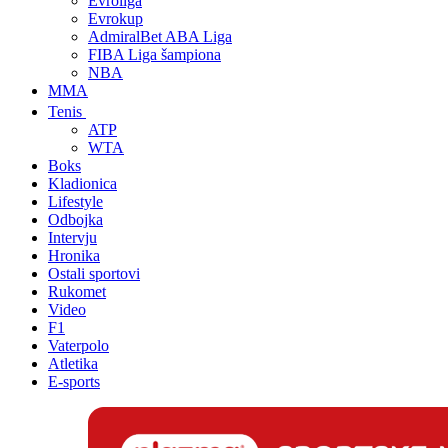
Evroliga
Evrokup
AdmiralBet ABA Liga
FIBA Liga šampiona
NBA
MMA
Tenis
ATP
WTA
Boks
Kladionica
Lifestyle
Odbojka
Intervju
Hronika
Ostali sportovi
Rukomet
Video
F1
Vaterpolo
Atletika
E-sports