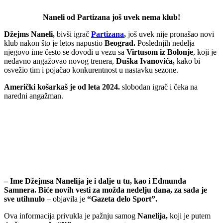
Naneli od Partizana još uvek nema klub!
Džejms Naneli,
bivši igrač
Partizana
,
još uvek nije pronašao novi
klub nakon što je letos napustio
Beograd.
Poslednjih nedelja
njegovo ime često se dovodi u vezu sa
Virtusom iz Bolonje
, koji je
nedavno angažovao novog trenera,
Duška Ivanovića,
kako bi
osvežio tim i pojačao konkurentnost u nastavku sezone.
Američki košarkaš je od leta 2024.
slobodan igrač i čeka na
naredni angažman.
– Ime Džejmsa Nanelija je i dalje u tu, kao i Edmunda
Samnera. Biće novih vesti za možda nedelju dana, za sada je
sve utihnulo
– objavila je
“Gazeta delo Sport”.
Ova informacija privukla je pažnju samog
Nanelija,
koji je putem