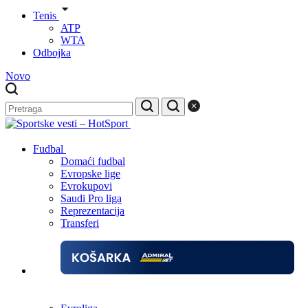
Tenis
ATP
WTA
Odbojka
Novo
Fudbal
Domaći fudbal
Evropske lige
Evrokupovi
Saudi Pro liga
Reprezentacija
Transferi