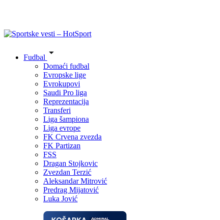
Fudbal
Domaći fudbal
Evropske lige
Evrokupovi
Saudi Pro liga
Reprezentacija
Transferi
Liga šampiona
Liga evrope
FK Crvena zvezda
FK Partizan
FSS
Dragan Stojkovic
Zvezdan Terzić
Aleksandar Mitrović
Predrag Mijatović
Luka Jović