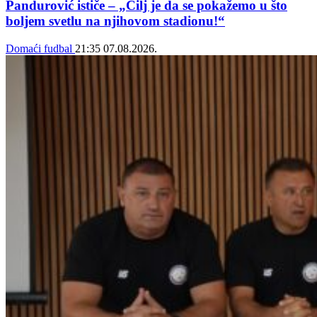
Pandurović ističe – „Cilj je da se pokažemo u što
boljem svetlu na njihovom stadionu!“
Domaći fudbal
21:35
07.08.2026.