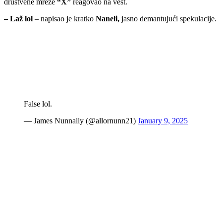
društvene mreže
“X”
reagovao na vest.
– Laž lol
– napisao je kratko
Naneli,
jasno demantujući spekulacije.
False lol.
— James Nunnally (@allornunn21)
January 9, 2025