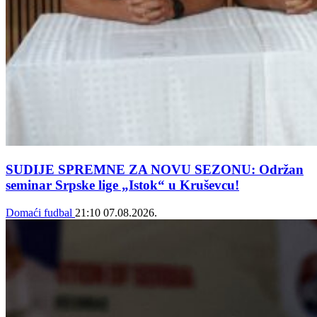
SUDIJE SPREMNE ZA NOVU SEZONU: Održan
seminar Srpske lige „Istok“ u Kruševcu!
Domaći fudbal
21:10
07.08.2026.