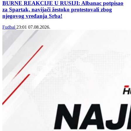
BURNE REAKCIJE U RUSIJI: Albanac potpisao
za Spartak, navijači žestoko protestovali zbog
njegovog vređanja Srba!
Fudbal
23:01
07.08.2026.