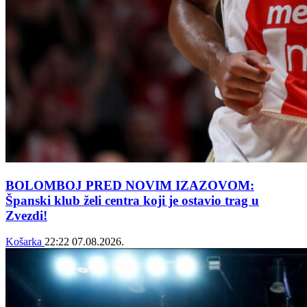
BOLOMBOJ PRED NOVIM IZAZOVOM:
Španski klub želi centra koji je ostavio trag u
Zvezdi!
Košarka
22:22
07.08.2026.