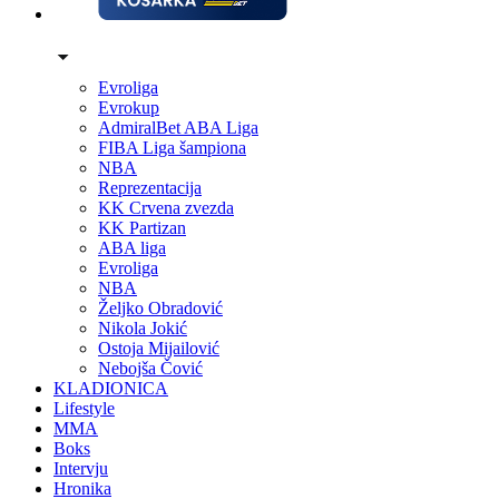
Evroliga
Evrokup
AdmiralBet ABA Liga
FIBA Liga šampiona
NBA
Reprezentacija
KK Crvena zvezda
KK Partizan
ABA liga
Evroliga
NBA
Željko Obradović
Nikola Jokić
Ostoja Mijailović
Nebojša Čović
KLADIONICA
Lifestyle
MMA
Boks
Intervju
Hronika