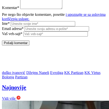
Komentar*
Pre nego što objavite komentare, posetite
i upoznajte se sa uslovima
korišćenja usluge.
Ime*
Email adresa*
Vaš veb-sajt*
duško ivanović
Džejms Naneli
Evroliga
KK Partizan
KK Virtus
Bolonja
Partizan
Najnovije
Vidi više