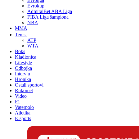
Evroliga
Evrokup
AdmiralBet ABA Liga
FIBA Liga šampiona
NBA
MMA
Tenis
ATP
WTA
Boks
Kladionica
Lifestyle
Odbojka
Intervju
Hronika
Ostali sportovi
Rukomet
Video
F1
Vaterpolo
Atletika
E-sports