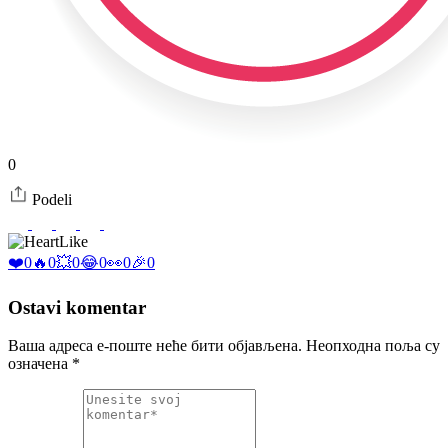
0
Podeli
Like
❤️
0
🔥
0
💥
0
😂
0
👀
0
🎉
0
Ostavi komentar
Ваша адреса е-поште неће бити објављена.
Неопходна поља су
означена
*