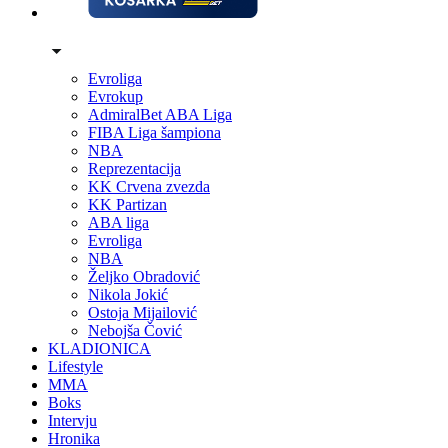
Evroliga
Evrokup
AdmiralBet ABA Liga
FIBA Liga šampiona
NBA
Reprezentacija
KK Crvena zvezda
KK Partizan
ABA liga
Evroliga
NBA
Željko Obradović
Nikola Jokić
Ostoja Mijailović
Nebojša Čović
KLADIONICA
Lifestyle
MMA
Boks
Intervju
Hronika