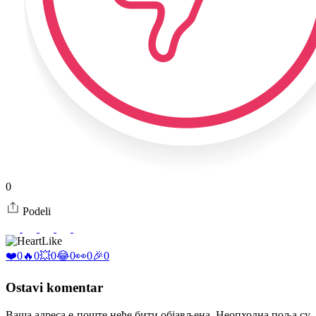
0
Podeli
Like
❤️
0
🔥
0
💥
0
😂
0
👀
0
🎉
0
Ostavi komentar
Ваша адреса е-поште неће бити објављена.
Неопходна поља су