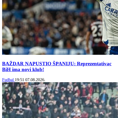
BAŽDAR NAPUSTIO ŠPANIJU: Reprezentativac
BiH ima novi klub!
Fudbal
19:51
07.08.2026.