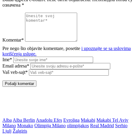
означена
*
Komentar*
Pre nego što objavite komentare, posetite
i upoznajte se sa uslovima
korišćenja usluge.
Ime*
Email adresa*
Vaš veb-sajt*
Alba
Alba Berlin
Anadolu Efes
Evroliga
Makabi
Makabi Tel Aviv
Milano
Monako
Olimpija Milano
olimpijakos
Real Madrid
Serhio
Ljulj
Žalgiris