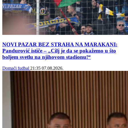
NOVI PAZAR BEZ STRAHA NA MARAKANI:
Pandurović ističe – „Cilj je da se pokažemo u što
boljem svetlu na njihovom stadionu!“
Domaći fudbal
21:35
07.08.2026.