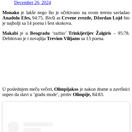
December 26, 2024
Monako
je lakše nego što je očekivano na svom terenu savladao
Anadolu Efes,
94:75. Bivši as
Crvene zvezde, Džordan Lojd
bio
je najbolji sa 14 poena i šest skokova.
Makabi
je u
Beogradu
‘razbio’
Trinkijerijev Žalgiris
– 95:78.
Debitovao je i novajlija
Trevion Vilijams
sa 13 poena.
U poslednjem meču večeri,
Olimpijakos
je nakon drame u završnici
uspeo da slavi u ‘gradu mode’, protiv
Olimpije,
84:83.