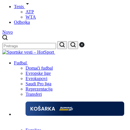
Tenis
ATP
WTA
Odbojka
Novo
Fudbal
Domaći fudbal
Evropske lige
Evrokupovi
Saudi Pro liga
Reprezentacija
Transferi