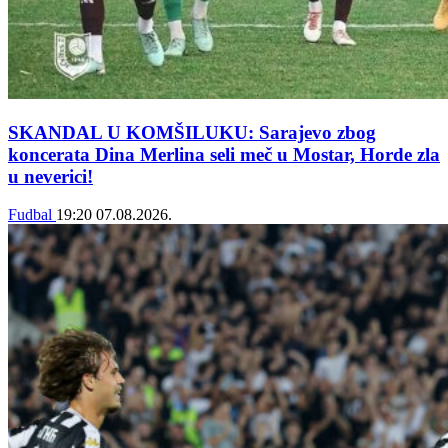
SKANDAL U KOMŠILUKU: Sarajevo zbog
koncerata Dina Merlina seli meč u Mostar, Horde zla
u neverici!
Fudbal
19:20
07.08.2026.