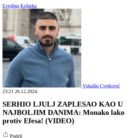
Evroliga
Košarka
Vukašin Cvetković
23:21
26.12.2024.
SERHIO LJULJ ZAPLESAO KAO U
NAJBOLJIM DANIMA: Monako lako
protiv Efesa! (VIDEO)
Podeli