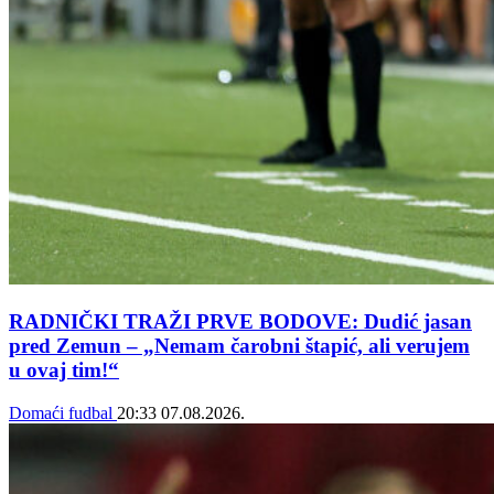
RADNIČKI TRAŽI PRVE BODOVE: Dudić jasan
pred Zemun – „Nemam čarobni štapić, ali verujem
u ovaj tim!“
Domaći fudbal
20:33
07.08.2026.