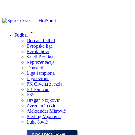
Fudbal
Domaći fudbal
Evropske lige
Evrokupovi
Saudi Pro liga
Reprezentacija
Transferi
Liga šampiona
Liga evrope
FK Crvena zvezda
FK Partizan
FSS
Dragan Stojkovic
Zvezdan Terzić
Aleksandar Mitrović
Predrag Mijatović
Luka Jović