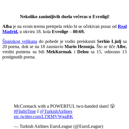
Nekoliko zanimljivih duela večeras u Evroligi!
Alba
je na svom terenu pretrpela reklo bi se očekivan poraz od
Real
Madrid
,
u okviru 18. kola
Evrolige
–
80:69.
Španskog velikana
do pobede je vodio preiskusni
Serhio Ljulj
sa
20 poena, dok se na 18 zaustavio
Mario Hezonja.
Što se tiče
Albe,
vredni pomena su bili
MekKormak
i
Delou
sa 15, odnosno 13
postignutih poena.
McCormack with a POWERFUL two-handed slam! 😤
#FlightTime
I
@TurkishAirlines
pic.twitter.com/LTRMVWgaBK
— Turkish Airlines EuroLeague (@EuroLeague)