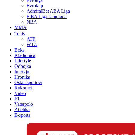
Evroliga
Evrokup
AdmiralBet ABA Liga
FIBA Liga šampiona
NBA
MMA
Tenis
ATP
WTA
Boks
Kladionica
Lifestyle
Odbojka
Intervju
Hronika
Ostali sportovi
Rukomet
Video
F1
Vaterpolo
Atletika
E-sports