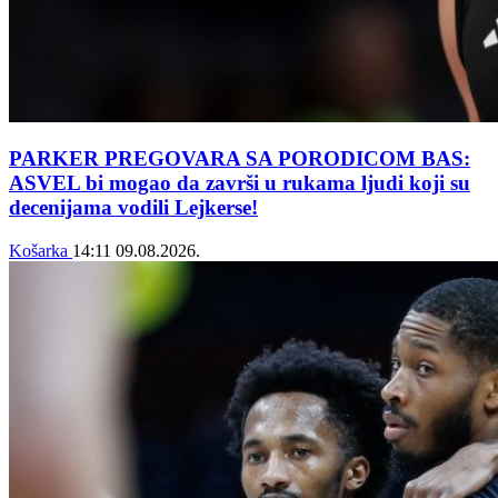
PARKER PREGOVARA SA PORODICOM BAS:
ASVEL bi mogao da završi u rukama ljudi koji su
decenijama vodili Lejkerse!
Košarka
14:11
09.08.2026.