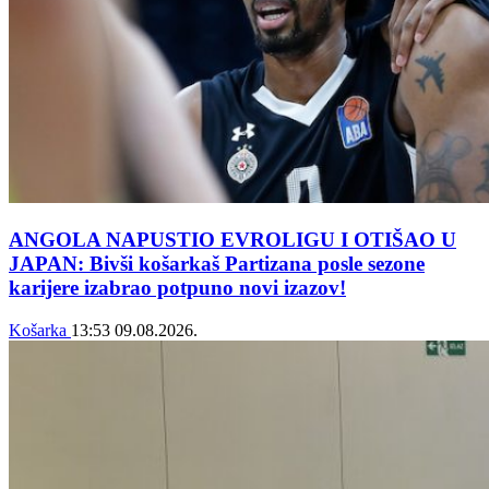
ANGOLA NAPUSTIO EVROLIGU I OTIŠAO U
JAPAN: Bivši košarkaš Partizana posle sezone
karijere izabrao potpuno novi izazov!
Košarka
13:53
09.08.2026.