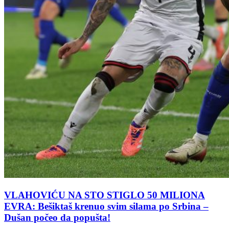
VLAHOVIĆU NA STO STIGLO 50 MILIONA
EVRA: Bešiktaš krenuo svim silama po Srbina –
Dušan počeo da popušta!