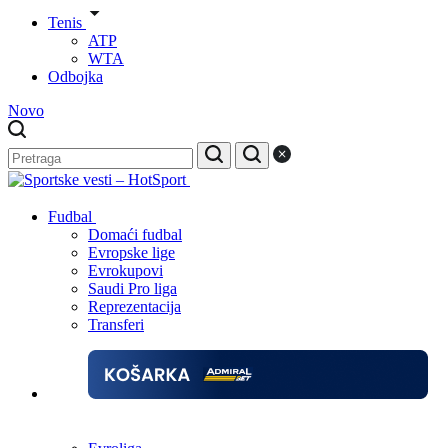
Tenis
ATP
WTA
Odbojka
Novo
Fudbal
Domaći fudbal
Evropske lige
Evrokupovi
Saudi Pro liga
Reprezentacija
Transferi