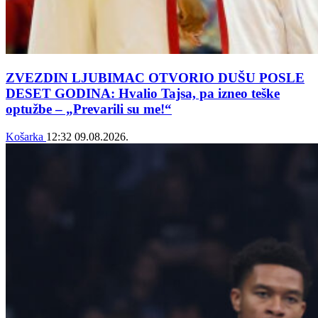
ZVEZDIN LJUBIMAC OTVORIO DUŠU POSLE
DESET GODINA: Hvalio Tajsa, pa izneo teške
optužbe – „Prevarili su me!“
Košarka
12:32
09.08.2026.