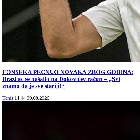
FONSEKA PECNUO NOVAKA ZBOG GODINA:
Brazilac se našalio na Đokovićev račun – „Svi
znamo da je sve stariji!“
Tenis
14:44
09.08.2026.