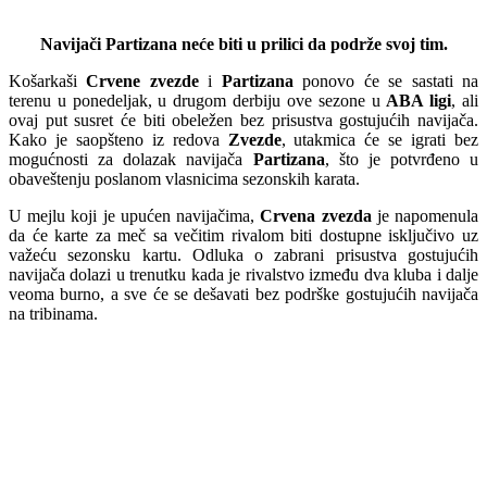
Navijači Partizana neće biti u prilici da podrže svoj tim.
Košarkaši
Crvene zvezde
i
Partizana
ponovo će se sastati na
terenu u ponedeljak, u drugom derbiju ove sezone u
ABA ligi
, ali
ovaj put susret će biti obeležen bez prisustva gostujućih navijača.
Kako je saopšteno iz redova
Zvezde
, utakmica će se igrati bez
mogućnosti za dolazak navijača
Partizana
, što je potvrđeno u
obaveštenju poslanom vlasnicima sezonskih karata.
U mejlu koji je upućen navijačima,
Crvena zvezda
je napomenula
da će karte za meč sa večitim rivalom biti dostupne isključivo uz
važeću sezonsku kartu. Odluka o zabrani prisustva gostujućih
navijača dolazi u trenutku kada je rivalstvo između dva kluba i dalje
veoma burno, a sve će se dešavati bez podrške gostujućih navijača
na tribinama.