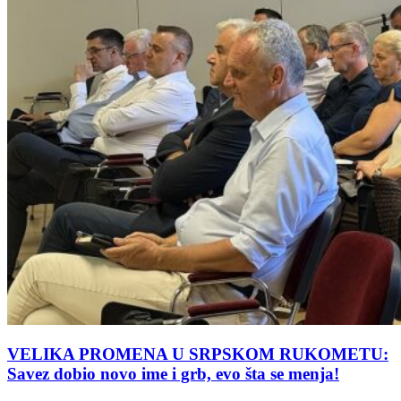
VELIKA PROMENA U SRPSKOM RUKOMETU:
Savez dobio novo ime i grb, evo šta se menja!