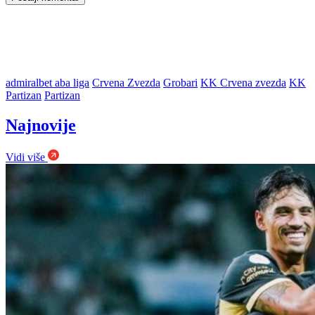
admiralbet aba liga
Crvena Zvezda
Grobari
KK Crvena zvezda
KK
Partizan
Partizan
Najnovije
Vidi više