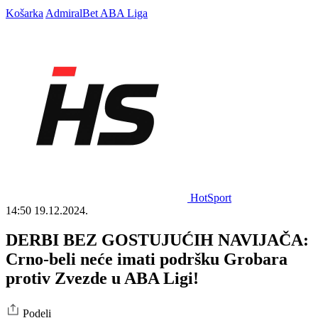
Košarka
AdmiralBet ABA Liga
HotSport
14:50
19.12.2024.
DERBI BEZ GOSTUJUĆIH NAVIJAČA:
Crno-beli neće imati podršku Grobara
protiv Zvezde u ABA Ligi!
Podeli