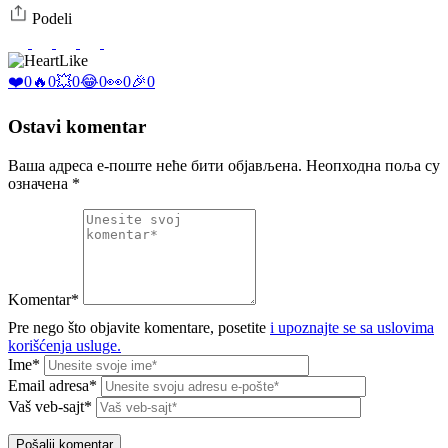
Podeli
Like
❤️
0
🔥
0
💥
0
😂
0
👀
0
🎉
0
Ostavi komentar
Ваша адреса е-поште неће бити објављена.
Неопходна поља су
означена
*
Komentar*
Pre nego što objavite komentare, posetite
i upoznajte se sa uslovima
korišćenja usluge.
Ime*
Email adresa*
Vaš veb-sajt*