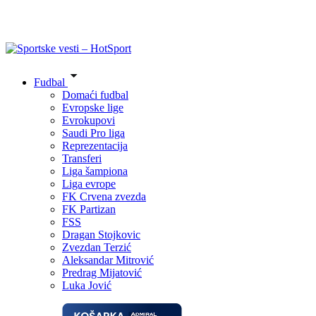
Fudbal
Domaći fudbal
Evropske lige
Evrokupovi
Saudi Pro liga
Reprezentacija
Transferi
Liga šampiona
Liga evrope
FK Crvena zvezda
FK Partizan
FSS
Dragan Stojkovic
Zvezdan Terzić
Aleksandar Mitrović
Predrag Mijatović
Luka Jović