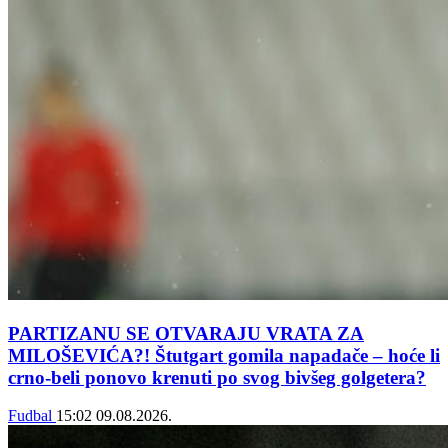
PARTIZANU SE OTVARAJU VRATA ZA
MILOŠEVIĆA?! Štutgart gomila napadače – hoće li
crno-beli ponovo krenuti po svog bivšeg golgetera?
Fudbal
15:02
09.08.2026.