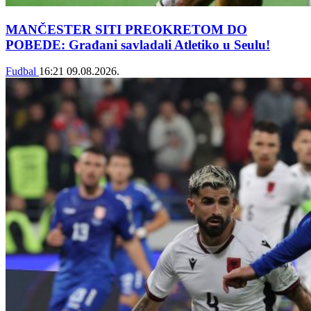
MANČESTER SITI PREOKRETOM DO
POBEDE: Građani savladali Atletiko u Seulu!
Fudbal
16:21
09.08.2026.