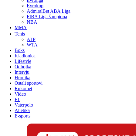
Evroliga
Evrokup
AdmiralBet ABA Liga
FIBA Liga šampiona
NBA
MMA
Tenis
ATP
WTA
Boks
Kladionica
Lifestyle
Odbojka
Intervju
Hronika
Ostali sportovi
Rukomet
Video
F1
Vaterpolo
Atletika
E-sports