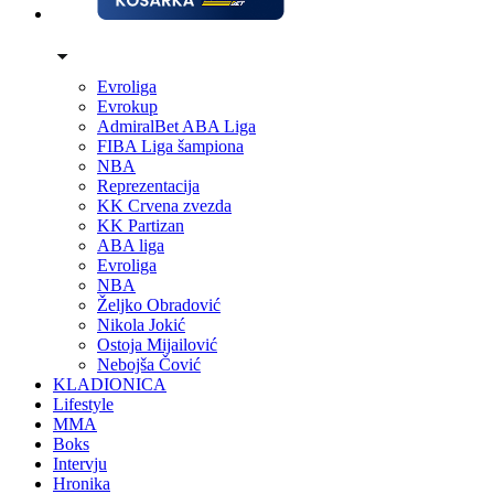
Evroliga
Evrokup
AdmiralBet ABA Liga
FIBA Liga šampiona
NBA
Reprezentacija
KK Crvena zvezda
KK Partizan
ABA liga
Evroliga
NBA
Željko Obradović
Nikola Jokić
Ostoja Mijailović
Nebojša Čović
KLADIONICA
Lifestyle
MMA
Boks
Intervju
Hronika