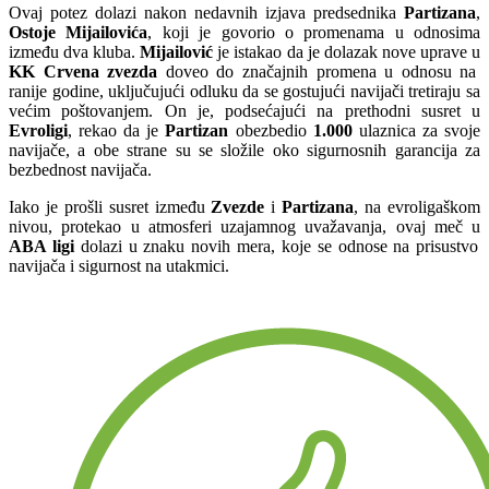
Ovaj potez dolazi nakon nedavnih izjava predsednika
Partizana
,
Ostoje Mijailovića
, koji je govorio o promenama u odnosima
između dva kluba.
Mijailović
je istakao da je dolazak nove uprave u
KK Crvena zvezda
doveo do značajnih promena u odnosu na
ranije godine, uključujući odluku da se gostujući navijači tretiraju sa
većim poštovanjem. On je, podsećajući na prethodni susret u
Evroligi
, rekao da je
Partizan
obezbedio
1.000
ulaznica za svoje
navijače, a obe strane su se složile oko sigurnosnih garancija za
bezbednost navijača.
Iako je prošli susret između
Zvezde
i
Partizana
, na evroligaškom
nivou, protekao u atmosferi uzajamnog uvažavanja, ovaj meč u
ABA ligi
dolazi u znaku novih mera, koje se odnose na prisustvo
navijača i sigurnost na utakmici.