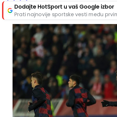
Dodajte HotSport u vaš Google izbor
Prati najnovije sportske vesti među prv