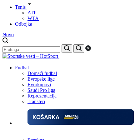
Tenis
ATP
WTA
Odbojka
Novo
Fudbal
Domaći fudbal
Evropske lige
Evrokupovi
Saudi Pro liga
Reprezentacija
Transferi