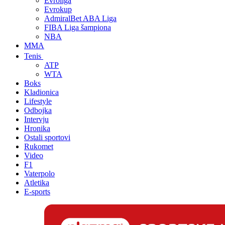
Evroliga
Evrokup
AdmiralBet ABA Liga
FIBA Liga šampiona
NBA
MMA
Tenis
ATP
WTA
Boks
Kladionica
Lifestyle
Odbojka
Intervju
Hronika
Ostali sportovi
Rukomet
Video
F1
Vaterpolo
Atletika
E-sports