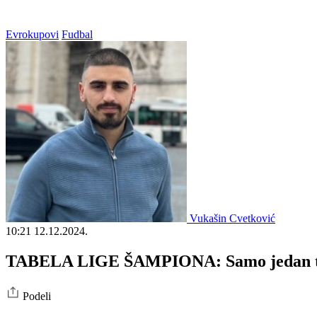
Evrokupovi
Fudbal
Vukašin Cvetković
10:21
12.12.2024.
TABELA LIGE ŠAMPIONA: Samo jedan ti
Podeli