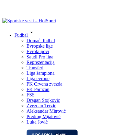
Fudbal
Domaći fudbal
Evropske lige
Evrokupovi
Saudi Pro liga
Reprezentacija
Transferi
Liga šampiona
Liga evrope
FK Crvena zvezda
FK Partizan
FSS
Dragan Stojkovic
Zvezdan Terzić
Aleksandar Mitrović
Predrag Mijatović
Luka Jović