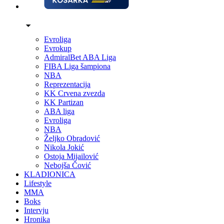
Evroliga
Evrokup
AdmiralBet ABA Liga
FIBA Liga šampiona
NBA
Reprezentacija
KK Crvena zvezda
KK Partizan
ABA liga
Evroliga
NBA
Željko Obradović
Nikola Jokić
Ostoja Mijailović
Nebojša Čović
KLADIONICA
Lifestyle
MMA
Boks
Intervju
Hronika