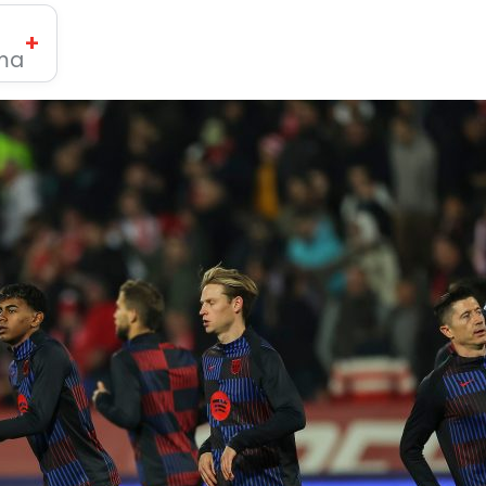
+
ima